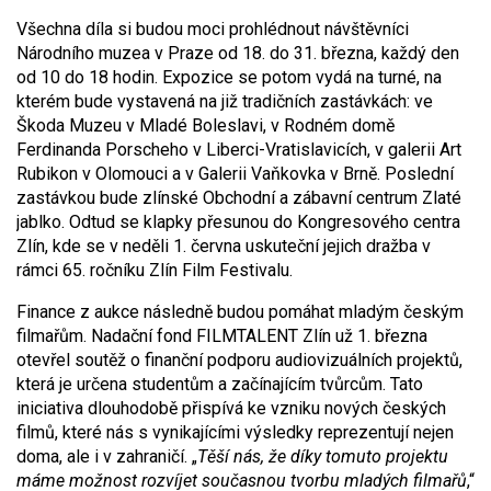
Všechna díla si budou moci prohlédnout návštěvníci
Národního muzea v Praze od 18. do 31. března, každý den
od 10 do 18 hodin. Expozice se potom vydá na turné, na
kterém bude vystavená na již tradičních zastávkách: ve
Škoda Muzeu v Mladé Boleslavi, v Rodném domě
Ferdinanda Porscheho v Liberci-Vratislavicích, v galerii Art
Rubikon v Olomouci a v Galerii Vaňkovka v Brně. Poslední
zastávkou bude zlínské Obchodní a zábavní centrum Zlaté
jablko. Odtud se klapky přesunou do Kongresového centra
Zlín, kde se v neděli 1. června uskuteční jejich dražba v
rámci 65. ročníku Zlín Film Festivalu.
Finance z aukce následně budou pomáhat mladým českým
filmařům. Nadační fond FILMTALENT Zlín už 1. března
otevřel soutěž o finanční podporu audiovizuálních projektů,
která je určena studentům a začínajícím tvůrcům. Tato
iniciativa dlouhodobě přispívá ke vzniku nových českých
filmů, které nás s vynikajícími výsledky reprezentují nejen
doma, ale i v zahraničí. „
Těší nás, že díky tomuto projektu
máme možnost rozvíjet současnou tvorbu mladých filmařů
,“