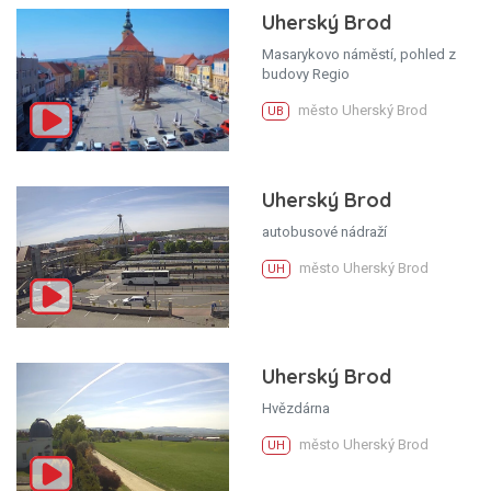
Uherský Brod
Masarykovo náměstí, pohled z
budovy Regio
město Uherský Brod
UB
Uherský Brod
autobusové nádraží
město Uherský Brod
UH
Uherský Brod
Hvězdárna
město Uherský Brod
UH