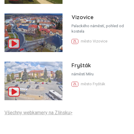
Vizovice
Palackého náměstí, pohled od
kostela
město Vizovice
ZL
Fryšták
náměstí Míru
město Fryšták
ZL
Všechny webkamery na Zlínsku>