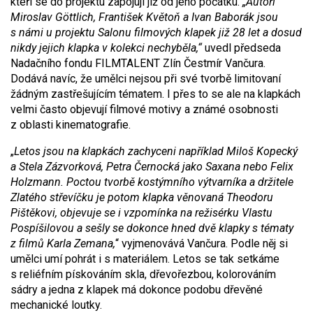
kteří se do projektu zapojují již od jeho počátku.
„Autoři
Miroslav Göttlich, František Květoň a Ivan Baborák jsou
s námi u projektu Salonu filmových klapek již 28 let a dosud
nikdy jejich klapka v kolekci nechyběla,“
uvedl předseda
Nadačního fondu FILMTALENT Zlín Čestmír Vančura.
Dodává navíc, že umělci nejsou při své tvorbě limitovaní
žádným zastřešujícím tématem. I přes to se ale na klapkách
velmi často objevují filmové motivy a známé osobnosti
z oblasti kinematografie.
„
Letos jsou na klapkách zachyceni například Miloš Kopecký
a Stela Zázvorková, Petra Černocká jako Saxana nebo Felix
Holzmann. Poctou tvorbě kostýmního výtvarníka a držitele
Zlatého střevíčku je potom klapka věnovaná Theodoru
Pištěkovi, objevuje se i vzpomínka na režisérku Vlastu
Pospíšilovou a sešly se dokonce hned dvě klapky s tématy
z filmů Karla Zemana,
“ vyjmenovává Vančura. Podle něj si
umělci umí pohrát i s materiálem. Letos se tak setkáme
s reliéfním pískováním skla, dřevořezbou, kolorováním
sádry a jedna z klapek má dokonce podobu dřevěné
mechanické loutky.