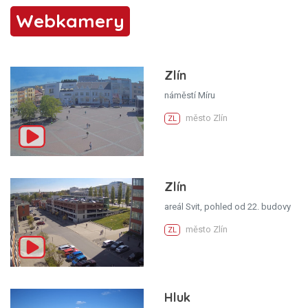
Webkamery
Zlín
náměstí Míru
město Zlín
ZL
Zlín
areál Svit, pohled od 22. budovy
město Zlín
ZL
Hluk