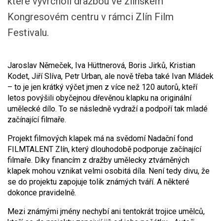
které vyvrcholí dražbou ve zlínském
Kongresovém centru v rámci Zlín Film
Festivalu.
Jaroslav Němeček, Iva Hüttnerová, Boris Jirků, Kristian
Kodet, Jiří Slíva, Petr Urban, ale nově třeba také Ivan Mládek
– to je jen krátký výčet jmen z více než 120 autorů, kteří
letos povýšili obyčejnou dřevěnou klapku na originální
umělecké dílo. To se následně vydraží a podpoří tak mladé
začínající filmaře.
Projekt filmových klapek má na svědomí Nadační fond
FILMTALENT Zlín, který dlouhodobě podporuje začínající
filmaře. Díky financím z dražby umělecky ztvárněných
klapek mohou vznikat velmi osobitá díla. Není tedy divu, že
se do projektu zapojuje tolik známých tváří. A některé
dokonce pravidelně.
Mezi známými jmény nechybí ani tentokrát trojice umělců,