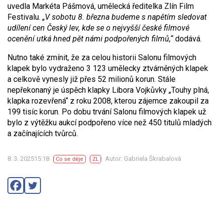
uvedla Markéta Pášmová, umělecká ředitelka Zlín Film
Festivalu.
„V sobotu 8. března budeme s napětím sledovat
udílení cen Český lev, kde se o nejvyšší české filmové
ocenění utká hned pět námi podpořených filmů,“
dodává.
Nutno také zmínit, že za celou historii Salonu filmových
klapek bylo vydraženo 3 123 umělecky ztvárněných klapek
a celkově vynesly již přes 52 milionů korun. Stále
nepřekonaný je úspěch klapky Libora Vojkůvky „Touhy plná,
klapka rozevřená“ z roku 2008, kterou zájemce zakoupil za
199 tisíc korun. Po dobu trvání Salonu filmových klapek už
bylo z výtěžku aukcí podpořeno více než 450 titulů mladých
a začínajících tvůrců.
8. 3. 202515:18
Autor: Gabriela Škrabalová
Co se děje
ZL