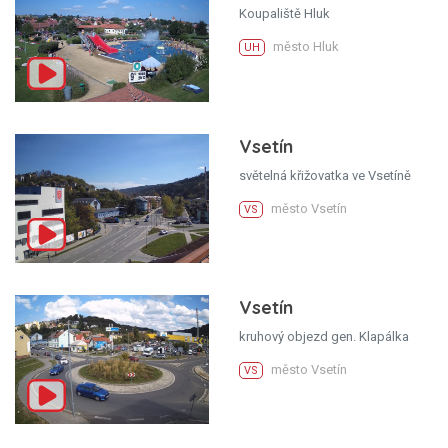
Koupaliště Hluk
město Hluk
UH
Vsetín
světelná křižovatka ve Vsetíně
město Vsetín
VS
Vsetín
kruhový objezd gen. Klapálka
město Vsetín
VS