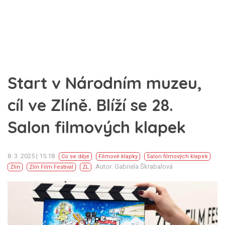
Start v Národním muzeu,
cíl ve Zlíně. Blíží se 28.
Salon filmových klapek
8. 3. 2025 | 15:18
Co se děje
Filmové klapky
Salon filmových klapek
Autor: Gabriela Škrabalová
Zlín
Zlín Film Festival
ZL