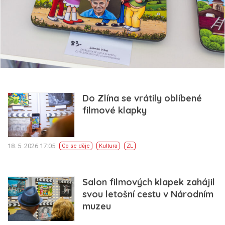
Do Zlína se vrátily oblíbené
filmové klapky
18. 5. 2026 17:05
Co se děje
Kultura
ZL
Salon filmových klapek zahájil
svou letošní cestu v Národním
muzeu