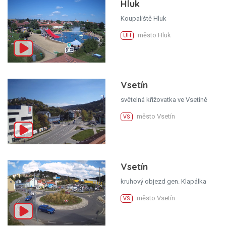
Hluk
Koupaliště Hluk
město Hluk
UH
Vsetín
světelná křižovatka ve Vsetíně
město Vsetín
VS
Vsetín
kruhový objezd gen. Klapálka
město Vsetín
VS