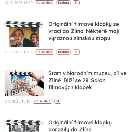
17. 3. 2026 15:00
Co se děje
Kultura
ZL
Originální filmové klapky se
vrací do Zlína. Některé mají
výraznou zlínskou stopu
13. 5. 2025 13:05
Co se děje
Kultura
ZL
Start v Národním muzeu, cíl ve
Zlíně. Blíží se 28. Salon
filmových klapek
8. 3. 2025 15:18
Co se děje
ZL
Originální filmové klapky
dorazily do Zlína