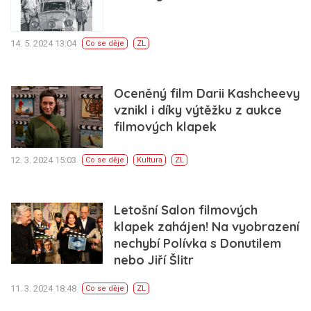
14. 5. 2024 13:04
Co se děje
ZL
Oceněný film Darii Kashcheevy
vznikl i díky výtěžku z aukce
filmových klapek
12. 3. 2024 15:03
Co se děje
Kultura
ZL
Letošní Salon filmových
klapek zahájen! Na vyobrazení
nechybí Polívka s Donutilem
nebo Jiří Šlitr
11. 3. 2024 18:48
Co se děje
ZL