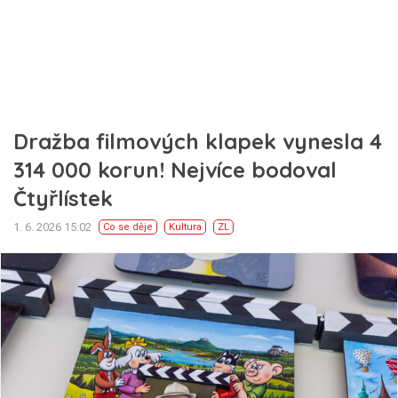
Dražba filmových klapek vynesla 4
314 000 korun! Nejvíce bodoval
Čtyřlístek
1. 6. 2026 15:02
Co se děje
Kultura
ZL