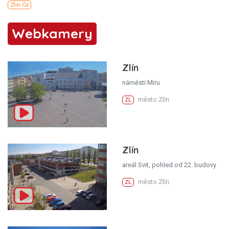
Webkamery
Zlín
náměstí Míru
město Zlín
ZL
Zlín
areál Svit, pohled od 22. budovy
město Zlín
ZL