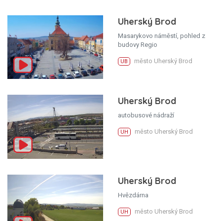
Uherský Brod
Masarykovo náměstí, pohled z
budovy Regio
město Uherský Brod
UB
Uherský Brod
autobusové nádraží
město Uherský Brod
UH
Uherský Brod
Hvězdárna
město Uherský Brod
UH