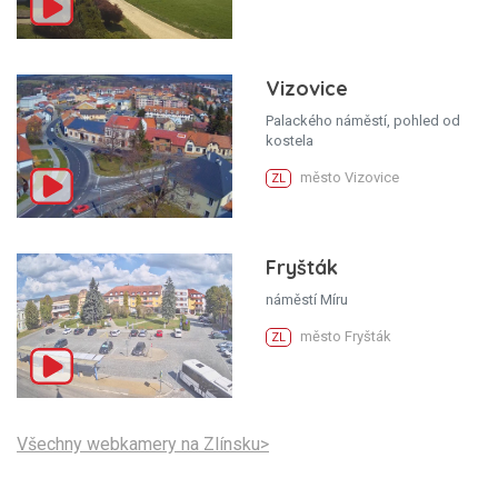
Vizovice
Palackého náměstí, pohled od
kostela
město Vizovice
ZL
Fryšták
náměstí Míru
město Fryšták
ZL
Všechny webkamery na Zlínsku>