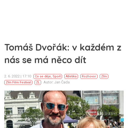
Tomáš Dvořák: v každém z
nás se má něco dít
2. 6. 2022 | 17:10
Co se děje
,
Sport
Atletika
Rozhovor
Zlín
Autor: Jan Čada
Zlín Film Festival
ZL