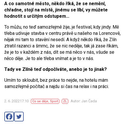
A co samotné město, někdo říká, že se nemění,
chřadne, stojí na místě, jinému se líbí, vy můžete
hodnotit s určitým odstupem…
To můžu, no teď samozřejmě žije, je festival, kdy jindy. Mě
třeba udivuje stavba v centru právě u našeho na Lorencově,
nějak mi tam to stavění nesedí. A když někdo říká, že Zlín
ztratil razanci a šmrnc, že se nic neděje, tak já zase říkám,
že je to v každém z nás, dít se má něco v nás, všude se
něco děje. Je to ale třeba vnímat a je to v nás.
Tady ve Zlíně teď odpočíváte, anebo je to jinak?
Umím to skloubit, bez práce to nejde, na hotelu mám
samozřejmě počítač a najdu si čas na relax i na práci.
2. 6. 202217:10
Autor: Jan Čada
Co se děje
,
Sport
ZL