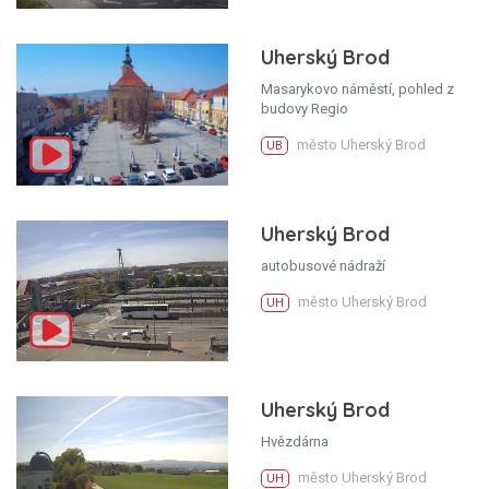
Uherský Brod
Masarykovo náměstí, pohled z
budovy Regio
město Uherský Brod
UB
Uherský Brod
autobusové nádraží
město Uherský Brod
UH
Uherský Brod
Hvězdárna
město Uherský Brod
UH