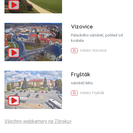
Vizovice
Palackého náměstí, pohled od
kostela
město Vizovice
ZL
Fryšták
náměstí Míru
město Fryšták
ZL
Všechny webkamery na Zlínsku>