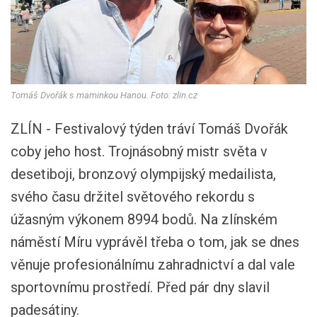
Tomáš Dvořák s maminkou Hanou. Foto: zlin.cz
ZLÍN - Festivalový týden tráví Tomáš Dvořák
coby jeho host. Trojnásobný mistr světa v
desetiboji, bronzový olympijský medailista,
svého času držitel světového rekordu s
úžasným výkonem 8994 bodů. Na zlínském
náměstí Míru vyprávěl třeba o tom, jak se dnes
věnuje profesionálnímu zahradnictví a dal vale
sportovnímu prostředí. Před pár dny slavil
padesátiny.