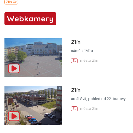
Webkamery
Zlín
náměstí Míru
město Zlín
ZL
Zlín
areál Svit, pohled od 22. budovy
město Zlín
ZL