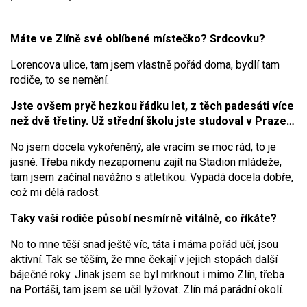
Máte ve Zlíně své oblíbené místečko? Srdcovku?
Lorencova ulice, tam jsem vlastně pořád doma, bydlí tam
rodiče, to se nemění.
Jste ovšem pryč hezkou řádku let, z těch padesáti více
než dvě třetiny. Už střední školu jste studoval v Praze…
No jsem docela vykořeněný, ale vracím se moc rád, to je
jasné. Třeba nikdy nezapomenu zajít na Stadion mládeže,
tam jsem začínal navážno s atletikou. Vypadá docela dobře,
což mi dělá radost.
Taky vaši rodiče působí nesmírně vitálně, co říkáte?
No to mne těší snad ještě víc, táta i máma pořád učí, jsou
aktivní. Tak se těším, že mne čekají v jejich stopách další
báječné roky. Jinak jsem se byl mrknout i mimo Zlín, třeba
na Portáši, tam jsem se učil lyžovat. Zlín má parádní okolí.