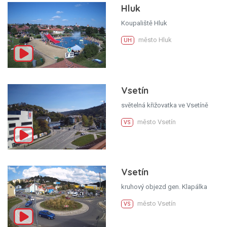
Hluk
Koupaliště Hluk
město Hluk
UH
Vsetín
světelná křižovatka ve Vsetíně
město Vsetín
VS
Vsetín
kruhový objezd gen. Klapálka
město Vsetín
VS