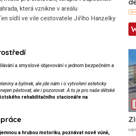
hrada, která vznikne v areálu
Ten sídlí ve vile cestovatele Jiřího Hanzelky
ostředí
dělávání a smyslové objevování v jednom bezpečném a
eniny a bylinek, ale jde nám i o vytvoření esteticky
nejen pěstovat, ale i pozorovat. A to je pro naše dětské
stského rehabilitačního stacionáře na
Zl
upráce
nám
 jemnou a hrubou motoriku
,
poznávat nové vůně,