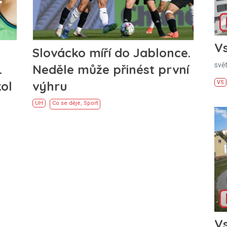
Vs
Slovácko míří do Jablonce.
svě
.
Neděle může přinést první
kol
výhru
VS
UH
Co se děje
,
Sport
Vs