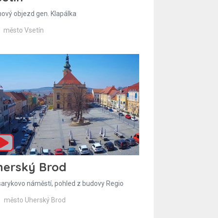
hový objezd gen. Klapálka
město Vsetín
herský Brod
arykovo náměstí, pohled z budovy Regio
město Uherský Brod