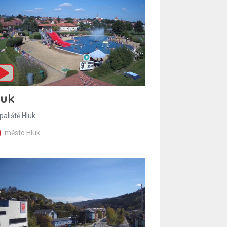
luk
paliště Hluk
město Hluk