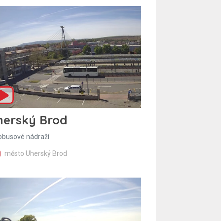
herský Brod
obusové nádraží
město Uherský Brod