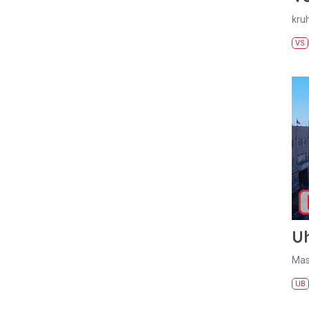
kru
VS
U
Mas
UB