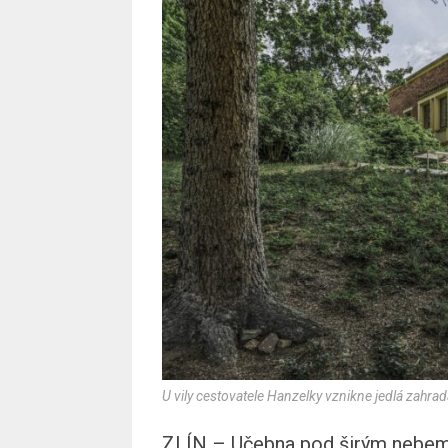
U vily cestovatele Hanzelky vznikne jedlá zah
ZLÍN – Učebna pod širým nebem, 