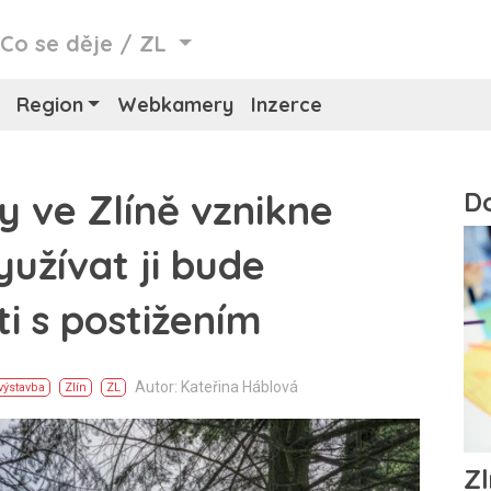
/
Co se děje
/
ZL
Region
Webkamery
Inzerce
y ve Zlíně vznikne
yužívat ji bude
ti s postižením
Autor: Kateřina Háblová
výstavba
Zlín
ZL