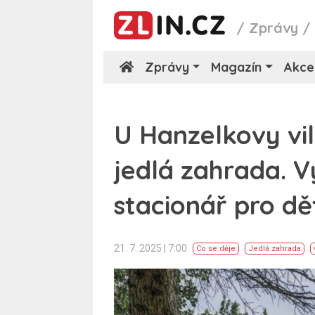
/
Zprávy
Zprávy
Magazín
Akce
U Hanzelkovy vil
jedlá zahrada. V
stacionář pro dě
21. 7. 2025 | 7:00
Co se děje
Jedlá zahrada