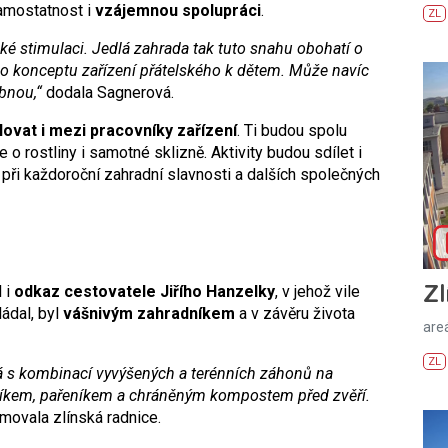
samostatnost i
vzájemnou spolupráci
.
ZL
é stimulaci. Jedlá zahrada tak tuto snahu obohatí o
o konceptu zařízení přátelského k dětem. Může navíc
ebnou,“
dodala Sagnerová.
lovat i mezi pracovníky zařízení
. Ti budou spolu
 o rostliny i samotné sklizně. Aktivity budou sdílet i
d při každoroční zahradní slavnosti a dalších společných
Zl
l i
odkaz cestovatele Jiřího Hanzelky
, v jehož vile
ládal, byl
vášnivým zahradníkem
a v závěru života
areá
ZL
tá s kombinací vyvýšených a terénních záhonů na
skleníkem, pařeníkem a chráněným kompostem před zvěří.
movala zlínská radnice.