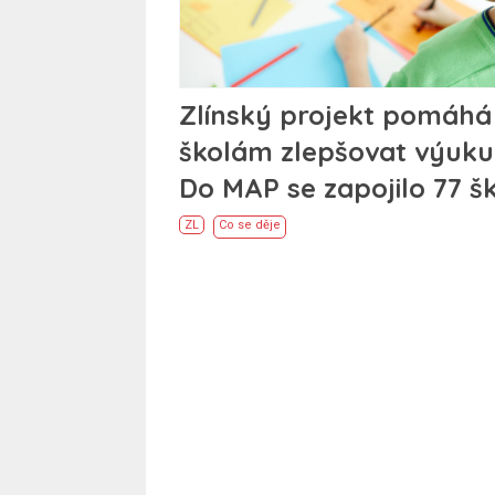
Zlínský projekt pomáhá
školám zlepšovat výuku
Do MAP se zapojilo 77 š
ZL
Co se děje