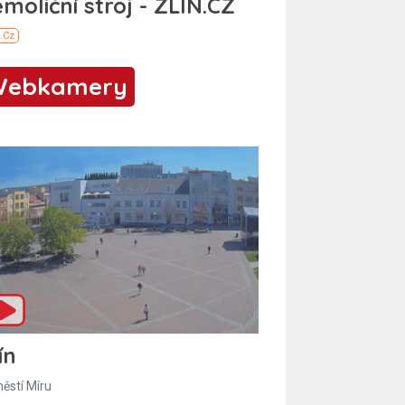
Webkamery
ín
ěstí Míru