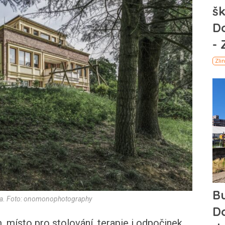
rada. Foto: onomonophotography
místo pro stolování, terapie i odpočinek.