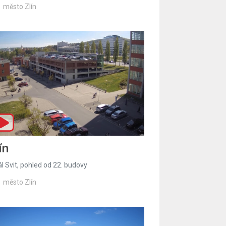
město Zlín
ín
l Svit, pohled od 22. budovy
město Zlín