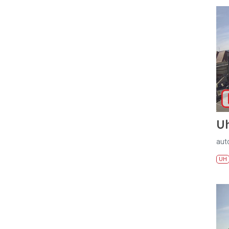
U
aut
UH