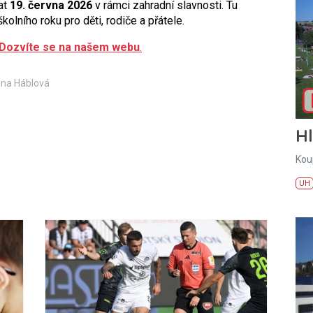
at
19. června 2026
v rámci zahradní slavnosti. Tu
kolního roku pro děti, rodiče a přátele.
Dozvíte se na našem webu
.
ina Háblová
H
Kou
UH