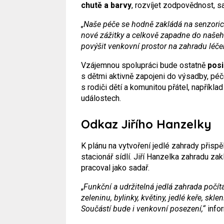
chutě a barvy
, rozvíjet zodpovědnost, 
„Naše péče se hodně zakládá na senzorick
nové zážitky a celkově zapadne do našeh
povýšit venkovní prostor na zahradu léč
Vzájemnou spolupráci bude ostatně
posi
s dětmi aktivně zapojeni do výsadby, péče
s rodiči dětí a komunitou přátel, napříkla
událostech.
Odkaz Jiřího Hanzelky
K plánu na vytvoření jedlé zahrady přispě
stacionář sídlí. Jiří Hanzelka zahradu zak
pracoval jako sadař.
„
Funkční a udržitelná jedlá zahrada počí
zeleninu, bylinky, květiny, jedlé keře, 
Součástí bude i venkovní posezení,“
infor