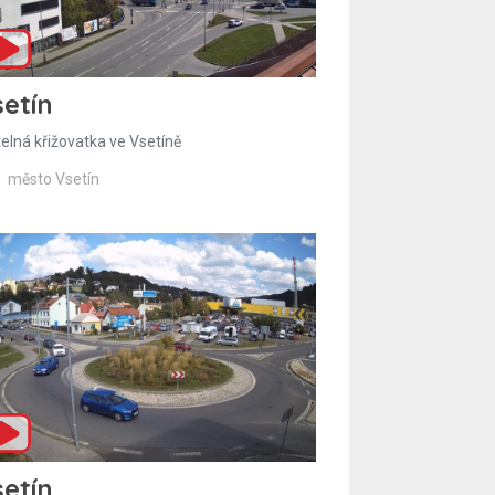
etín
telná křižovatka ve Vsetíně
město Vsetín
etín