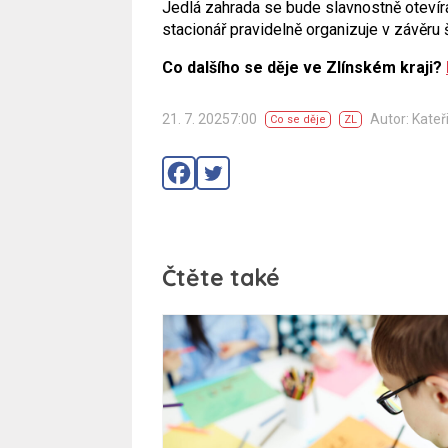
Jedlá zahrada se bude slavnostně otevír
stacionář pravidelně organizuje v závěru š
Co dalšího se děje ve Zlínském kraji?
21. 7. 20257:00
Autor: Kateř
Co se děje
ZL
Čtěte také