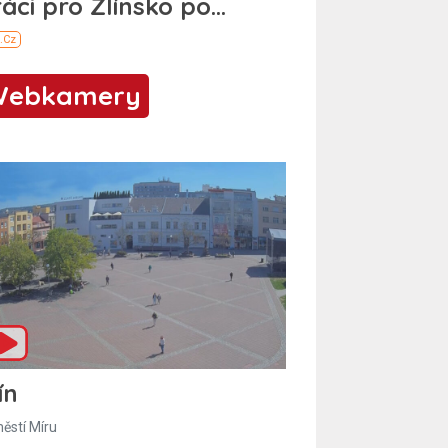
Webkamery
ín
ěstí Míru