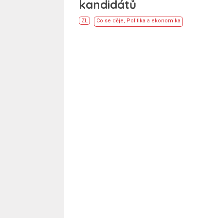
kandidátů
ZL
Co se děje
,
Politika a ekonomika