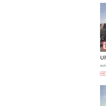
U
aut
UH