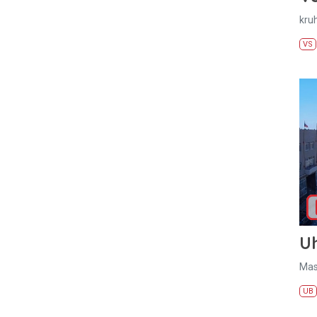
kru
VS
U
Mas
UB