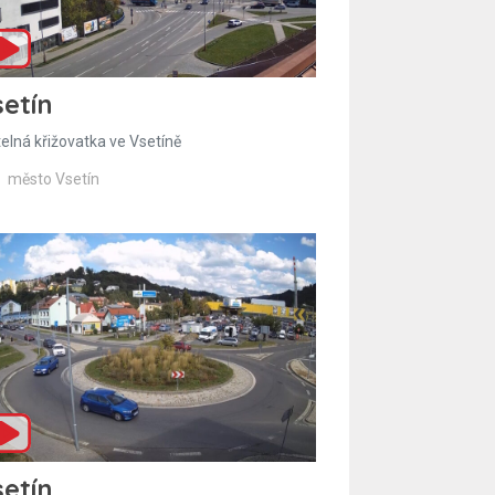
etín
telná křižovatka ve Vsetíně
město Vsetín
etín