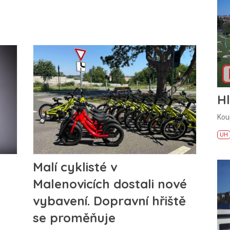
H
Kou
UH
Malí cyklisté v
Malenovicích dostali nové
vybavení. Dopravní hřiště
se proměňuje