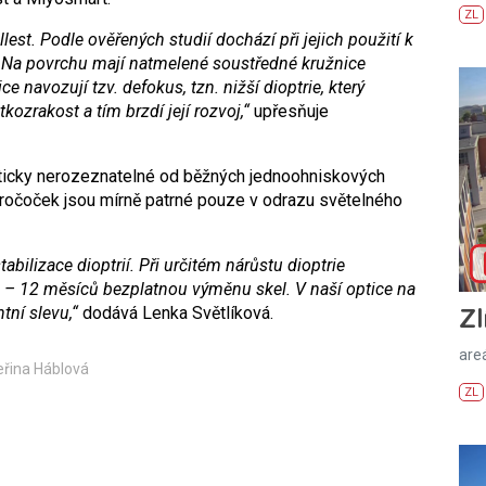
ZL
st. Podle ověřených studií dochází při jejich použití k
%. Na povrchu mají natmelené soustředné kružnice
ce navozují tzv. defokus, tzn. nižší dioptrie, který
kozrakost a tím brzdí její rozvoj,“
upřesňuje
ticky nerozeznatelné od běžných jednoohniskových
ročoček jsou mírně patrné pouze v odrazu světelného
abilizace dioptrií. Při určitém nárůstu dioptrie
 – 12 měsíců bezplatnou výměnu skel. V naší optice na
Zl
tní slevu,“
dodává Lenka Světlíková.
areá
eřina Háblová
ZL