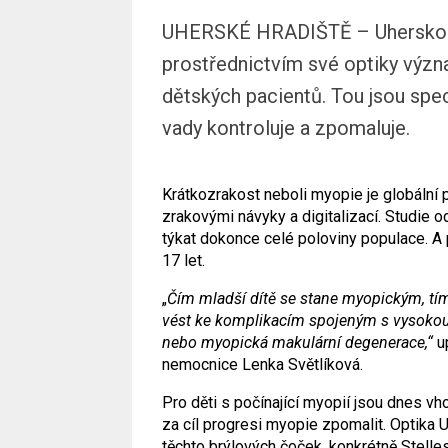
UHERSKÉ HRADIŠTĚ – Uherskohr
prostřednictvím své optiky význ
dětských pacientů. Tou jsou speci
vady kontroluje a zpomaluje.
Krátkozrakost neboli myopie je globální
zrakovými návyky a digitalizací. Studie 
týkat dokonce celé poloviny populace. A p
17 let.
„
Čím mladší dítě se stane myopickým, tím 
vést ke komplikacím spojeným s vysokou m
nebo myopická makulární degenerace,“
u
nemocnice Lenka Světlíková.
Pro děti s počínající myopií jsou dnes v
za cíl progresi myopie zpomalit. Optika
těchto brýlových čoček, konkrétně Stelle