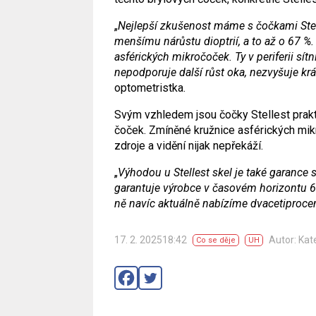
„
Nejlepší zkušenost máme s čočkami Stelle
menšímu nárůstu dioptrií, a to až o 67 
asférických mikročoček. Ty v periferii sítni
nepodporuje další růst oka, nezvyšuje krát
optometristka.
Svým vzhledem jsou čočky Stellest prak
čoček. Zmíněné kružnice asférických mik
zdroje a vidění nijak nepřekáží.
„
Výhodou u Stellest skel je také garance st
garantuje výrobce v časovém horizontu 6
ně navíc aktuálně nabízíme dvacetiprocen
17. 2. 202518:42
Autor: Kat
Co se děje
UH