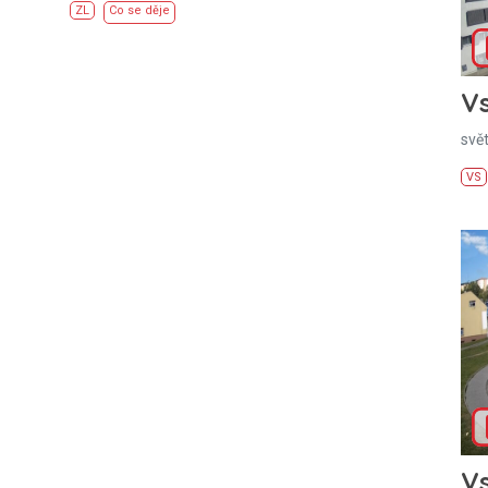
ZL
Co se děje
Vs
svě
VS
Vs