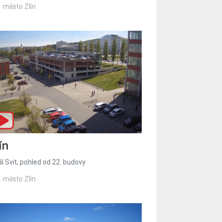
město Zlín
ín
l Svit, pohled od 22. budovy
město Zlín