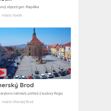
hový objezd gen. Klapálka
město Vsetín
herský Brod
arykovo náměstí, pohled z budovy Regio
město Uherský Brod