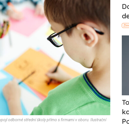
ropojí odborné střední školy přímo s firmami v oboru. Ilustrační