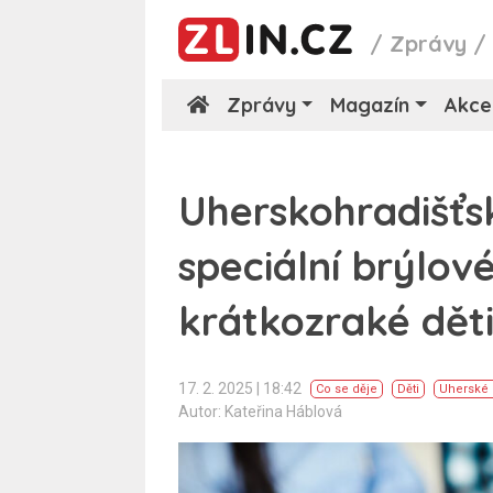
/
Zprávy
Zprávy
Magazín
Akce
Uherskohradišťs
speciální brýlov
krátkozraké dět
17. 2. 2025 | 18:42
Co se děje
Děti
Uherské 
Autor: Kateřina Háblová