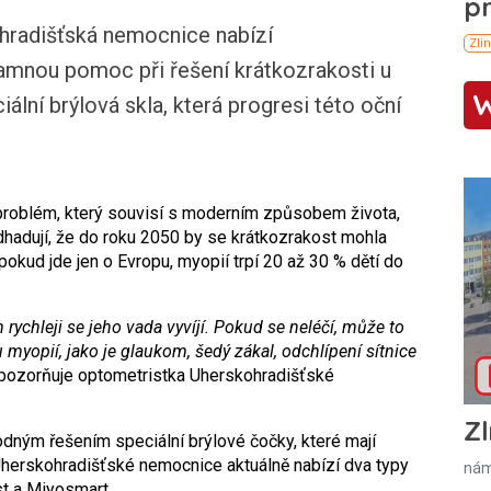
adišťská nemocnice nabízí
amnou pomoc při řešení krátkozrakosti u
ální brýlová skla, která progresi této oční
 problém, který souvisí s moderním způsobem života,
odhadují, že do roku 2050 by se krátkozrakost mohla
okud jde jen o Evropu, myopií trpí 20 až 30 % dětí do
rychleji se jeho vada vyvíjí. Pokud se neléčí, může to
yopií, jako je glaukom, šedý zákal, odchlípení sítnice
pozorňuje optometristka Uherskohradišťské
Zl
hodným řešením speciální brýlové čočky, které mají
 Uherskohradišťské nemocnice aktuálně nabízí dva typy
nám
st a Miyosmart.