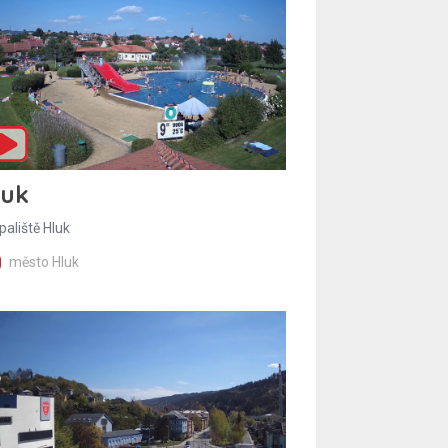
luk
paliště Hluk
město Hluk