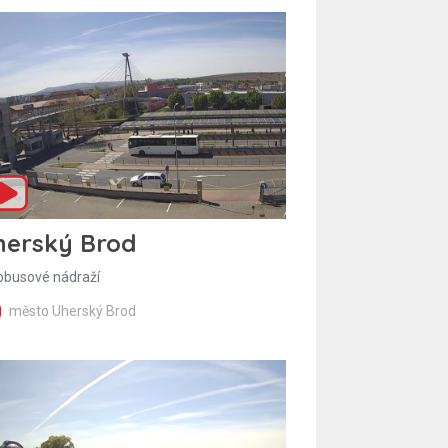
herský Brod
obusové nádraží
město Uherský Brod