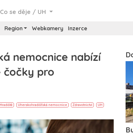
/
Co se děje
/
UH
Region
Webkamery
Inzerce
ká nemocnice nabízí
é čočky pro
i
Hradiště
Uherskohradišťská nemocnice
Zdravotnictví
UH