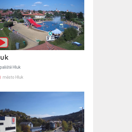
luk
paliště Hluk
město Hluk