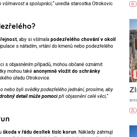
 všímavost a spolupráci,“
uvedla starostka Otrokovic
ZL
dezřelého?
řejnost
, aby si všímala
podezřelého chování v okolí
ipulace s nářadím, vrtání do kmenů nebo podezřelého
oci s objasněním případů, mohou občané oznámit
atky mohou také
anonymně vložit do schránky
ského úřadu Otrokovice.
Zl
ho nebo byli svědky podezřelého jednání, prosíme, aby
 drobný detail může pomoci
při objasnění celé věci,“
areá
ZL
run
tu
škoda v řádu desítek tisíc korun
. Náklady zahrnují