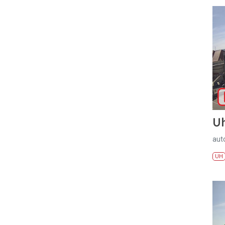
U
aut
UH