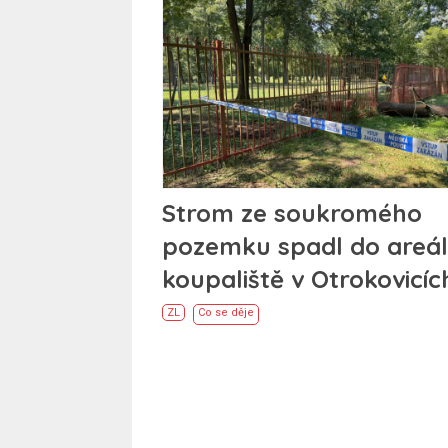
Strom ze soukromého
pozemku spadl do areá
koupaliště v Otrokovicíc
ZL
Co se děje