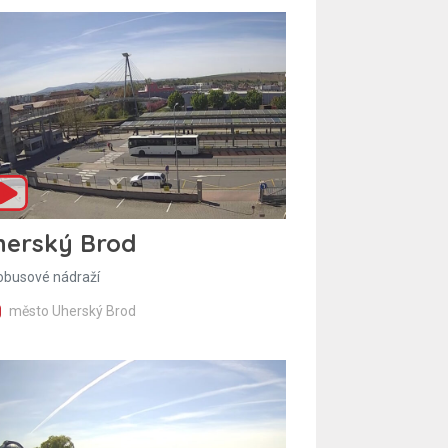
herský Brod
obusové nádraží
město Uherský Brod