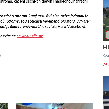
tromů, kácení uschlých dřevin i následnou náhradní
zrostlého stromu
, který rostl řadu let,
nelze jednoduše
ů. Stromy jsou součástí veřejného prostoru, vytvářejí
čení je často nenávratné
,“
uzavřela Hana Večerková.
Dozvíte se
na webu zlin.cz
.
H
Kou
á
UH