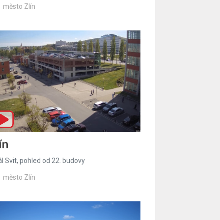
město Zlín
ín
l Svit, pohled od 22. budovy
město Zlín