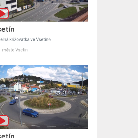
etín
telná křižovatka ve Vsetíně
město Vsetín
etín