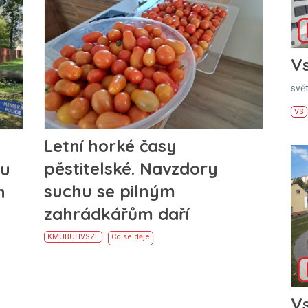
Vs
svě
VS
Letní horké časy
pěstitelské. Navzdory
lu
suchu se pilným
h
zahrádkářům daří
KM
UB
UH
VS
ZL
Co se děje
Vs