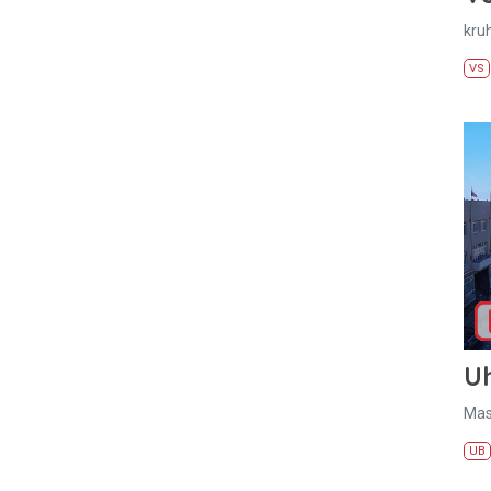
kru
VS
U
Mas
UB