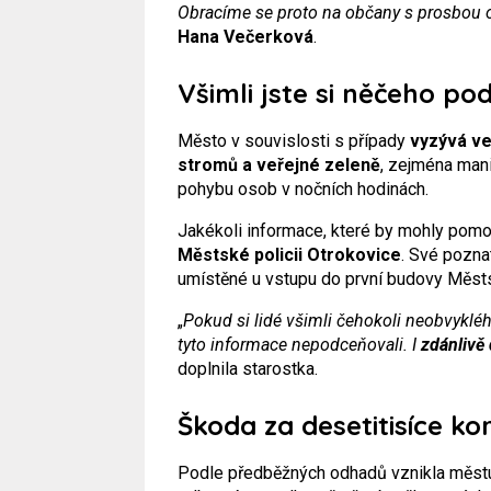
Obracíme se proto na občany s prosbou o
Hana Večerková
.
Všimli jste si něčeho po
Město v souvislosti s případy
vyzývá ve
stromů a veřejné zeleně
, zejména man
pohybu osob v nočních hodinách.
Jakékoli informace, které by mohly pom
Městské policii Otrokovice
. Své pozn
umístěné u vstupu do první budovy Měst
„
Pokud si lidé všimli čehokoli neobvyklé
tyto informace nepodceňovali. I
zdánlivě
doplnila starostka.
Škoda za desetitisíce ko
Podle předběžných odhadů vznikla měs