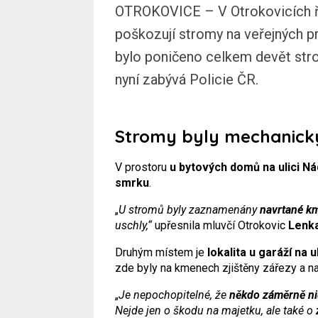
OTROKOVICE – V Otrokovicích řá
poškozují stromy na veřejných p
bylo poničeno celkem devět stro
nyní zabývá Policie ČR.
Stromy byly mechanicky
V prostoru
u bytových domů na ulici Ná
smrku
.
„
U stromů byly zaznamenány
navrtané k
uschly,“
upřesnila mluvčí Otrokovic
Lenk
Druhým místem je
lokalita u garáží na u
zde byly na kmenech zjištěny zářezy a na
„
Je nepochopitelné, že
někdo záměrně nič
Nejde jen o škodu na majetku, ale také o