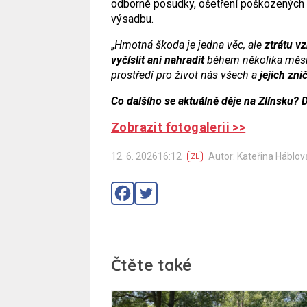
odborné posudky, ošetření poškozených s
výsadbu.
„
Hmotná škoda je jedna věc, ale
ztrátu v
vyčíslit ani nahradit
během několika měsíc
prostředí pro život nás všech a
jejich zni
Co dalšího se aktuálně děje na Zlínsku? 
Zobrazit fotogalerii >>
12. 6. 202616:12
Autor: Kateřina Háblov
ZL
Čtěte také