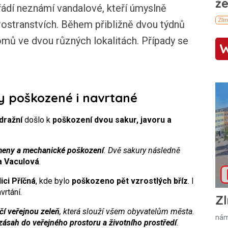
dí neznámí vandalové, kteří úmyslně
rostranstvích. Během přibližně dvou týdnů
mů ve dvou různých lokalitách. Případy se
 poškozené i navrtané
dražní
došlo k
poškození dvou sakur, javoru a
meny a mechanické poškození
. Dvě sakury následně
a Vaculová
.
lici Příčná
, kde bylo
poškozeno pět vzrostlých bříz
. I
vrtání.
Zl
í veřejnou zeleň
, která slouží všem obyvatelům města.
nám
zásah do veřejného prostoru a životního prostředí
.