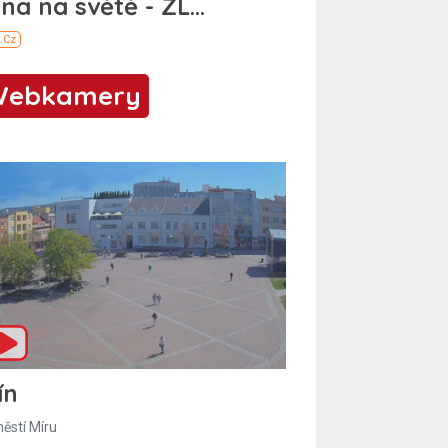
Webkamery
ín
ěstí Míru