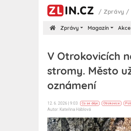
/
Zprávy
Zprávy
Magazín
Akce
V Otrokovicích n
stromy. Město už
oznámení
12. 6. 2026 | 9:03
Co se děje
Otrokovice
Pol
Autor: Kateřina Háblová