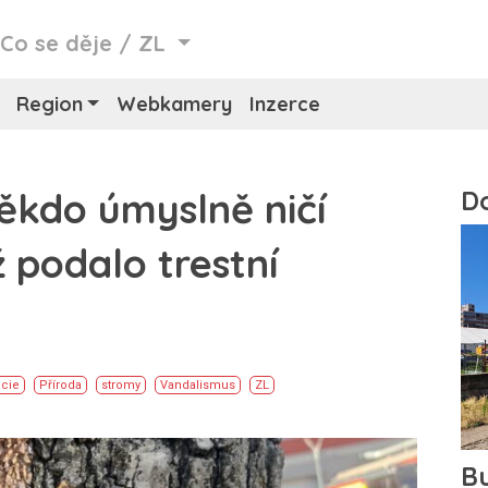
/
Co se děje
/
ZL
Region
Webkamery
Inzerce
ěkdo úmyslně ničí
 podalo trestní
icie
Příroda
stromy
Vandalismus
ZL