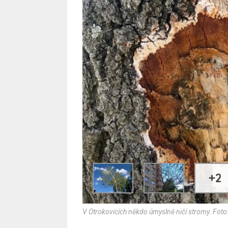
+2
V Otrokovicích někdo úmyslně ničí stromy. Foto