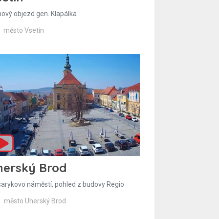
hový objezd gen. Klapálka
město Vsetín
herský Brod
arykovo náměstí, pohled z budovy Regio
město Uherský Brod