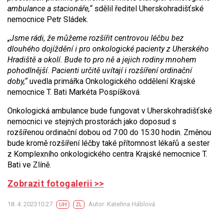
ambulance a stacionáře,“
sdělil ředitel Uherskohradišťské
nemocnice Petr Sládek.
„
Jsme rádi, že můžeme rozšířit centrovou léčbu bez
dlouhého dojíždění i pro onkologické pacienty z Uherského
Hradiště a okolí. Bude to pro ně a jejich rodiny mnohem
pohodlnější. Pacienti určitě uvítají i rozšíření ordinační
doby,“
uvedla primářka Onkologického oddělení Krajské
nemocnice T. Bati Markéta Pospíšková.
Onkologická ambulance bude fungovat v Uherskohradišťské
nemocnici ve stejných prostorách jako doposud s
rozšířenou ordinační dobou od 7:00 do 15:30 hodin. Změnou
bude kromě rozšíření léčby také přítomnost lékařů a sester
z Komplexního onkologického centra Krajské nemocnice T.
Bati ve Zlíně.
Zobrazit fotogalerii >>
18. 4. 202310:27
Autor: Kateřina Háblová
UH
ZL