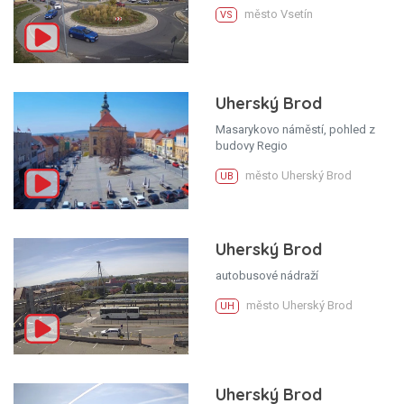
město Vsetín
VS
Uherský Brod
Masarykovo náměstí, pohled z
budovy Regio
město Uherský Brod
UB
Uherský Brod
autobusové nádraží
město Uherský Brod
UH
Uherský Brod