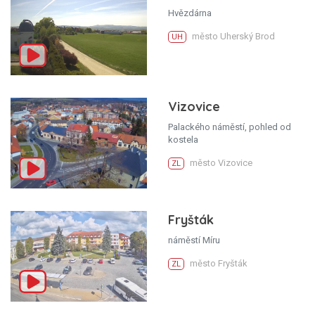
Hvězdárna
město Uherský Brod
UH
Vizovice
Palackého náměstí, pohled od
kostela
město Vizovice
ZL
Fryšták
náměstí Míru
město Fryšták
ZL