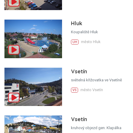
Hluk
Koupaliště Hluk
město Hluk
UH
Vsetín
světelná křižovatka ve Vsetíně
město Vsetín
VS
Vsetín
kruhový objezd gen. Klapálka