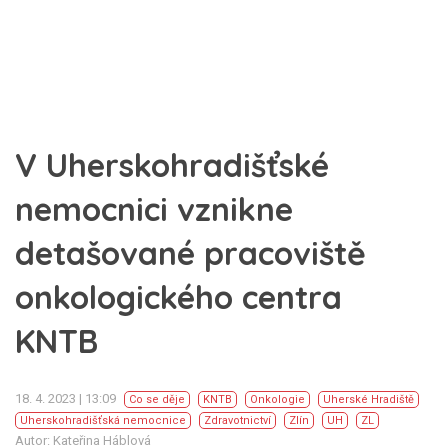
V Uherskohradišťské
nemocnici vznikne
detašované pracoviště
onkologického centra
KNTB
18. 4. 2023 | 13:09
Co se děje
KNTB
Onkologie
Uherské Hradiště
Uherskohradišťská nemocnice
Zdravotnictví
Zlín
UH
ZL
Autor: Kateřina Háblová