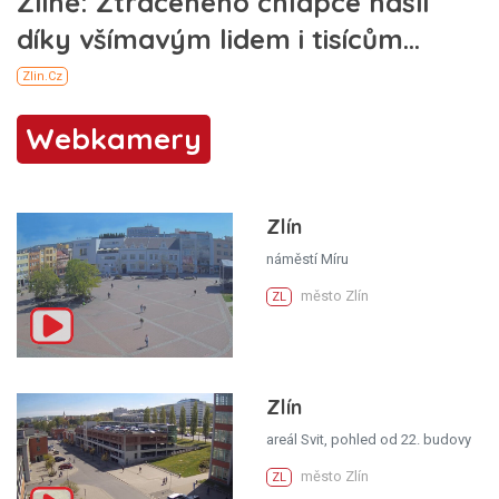
Webkamery
Zlín
náměstí Míru
město Zlín
ZL
Zlín
areál Svit, pohled od 22. budovy
město Zlín
ZL