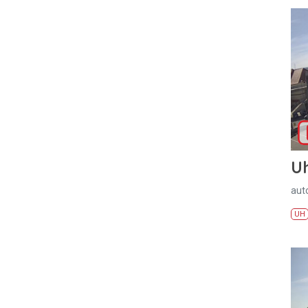
U
aut
UH