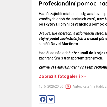
Profesionální pomoc has
Hasiči zajistili místo nehody, asistoval
zraněných osob do sanitních vozů,
usměr
poskytovali první psychickou pomoc
„
Na krajské operační a informační středi
stejný počet zachráněných a dvacet pět
hasičů
David Martinec
.
Hasiči se následně
přesunuli do krajs
záchranářům s transportem zraněných.
Zajímá vás aktuální dění v našem region
Zobrazit fotogalerii >>
15. 5. 202620:50
Autor: Kateřina Háblov
ZL