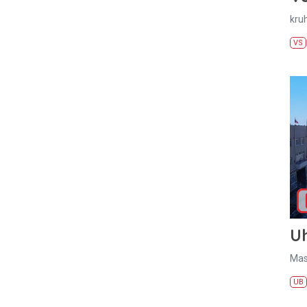
kru
VS
U
Mas
UB