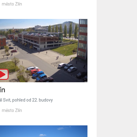
město Zlín
ín
l Svit, pohled od 22. budovy
město Zlín