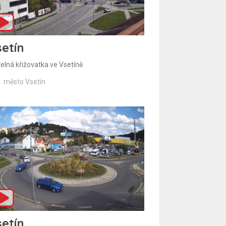
etín
telná křižovatka ve Vsetíně
město Vsetín
etín