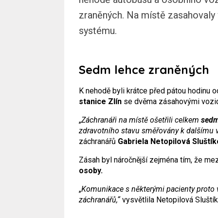
zraněných. Na místě zasahovaly
systému.
Sedm lehce zraněných
K nehodě byli krátce před pátou hodinu 
stanice Zlín
se dvěma zásahovými vozi
„
Záchranáři na místě ošetřili celkem
sedm
zdravotního stavu směřovány k dalšímu vy
záchranářů
Gabriela Netopilová Sluští
Zásah byl náročnější zejména tím, že me
osoby.
„
Komunikace s některými pacienty proto
záchranářů,“
vysvětlila Netopilová Sluští