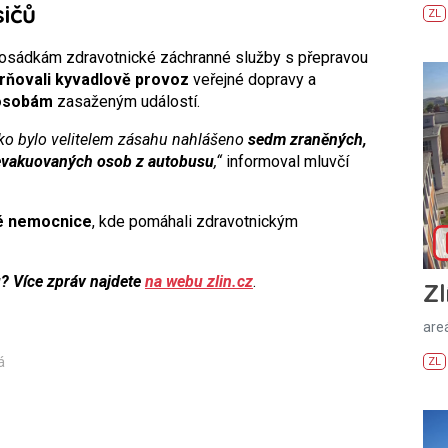
ičů
ZL
i posádkám zdravotnické záchranné služby s přepravou
ňovali kyvadlově provoz
veřejné dopravy a
 osobám
zasaženým událostí.
sko bylo velitelem zásahu nahlášeno
sedm zraněných,
 evakuovaných osob z autobusu
,“
informoval mluvčí
ké nemocnice
, kde pomáhali zdravotnickým
u? Více zpráv najdete
na webu zlin.cz
.
Zl
areá
á
ZL