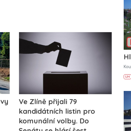
H
Kou
UH
avy
Ve Zlíně přijali 79
kandidátních listin pro
komunální volby. Do
Senátu se hlásí šest