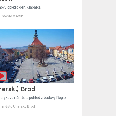
hový objezd gen. Klapálka
město Vsetín
herský Brod
arykovo náměstí, pohled z budovy Regio
město Uherský Brod