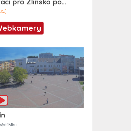
Webkamery
ín
ěstí Míru