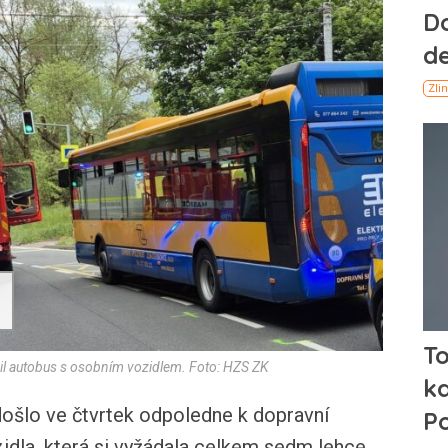
zil autobus s osobním vozidlem. Foto: HZS ZK
došlo ve čtvrtek odpoledne k dopravní
dla, která si vyžádala celkem sedm lehce