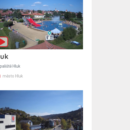
luk
paliště Hluk
město Hluk