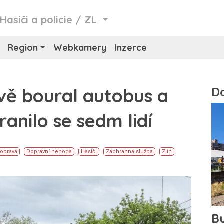
/
Hasiči a policie
/
ZL
Region
Webkamery
Inzerce
vě boural autobus a
ranilo se sedm lidí
oprava
Dopravní nehoda
Hasiči
Záchranná služba
Zlín