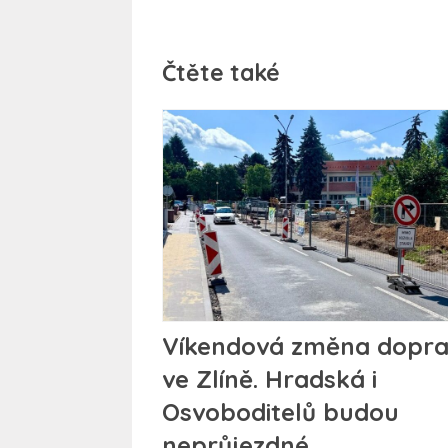
Čtěte také
Víkendová změna dopr
ve Zlíně. Hradská i
Osvoboditelů budou
neprůjezdné