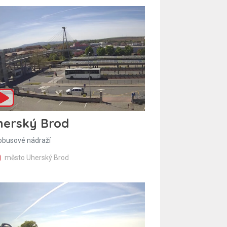
herský Brod
obusové nádraží
město Uherský Brod