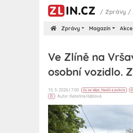
/
Zprávy
Zprávy
Magazín
Akce
Ve Zlíně na Vrša
osobní vozidlo. Z
15. 5. 2026 | 7:00
Co se děje
,
Hasiči a policie
D
Autor: Kateřina Háblová
ZL