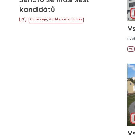
kandidátů
ZL
Co se děje
,
Politika a ekonomika
Vs
svě
VS
Vs