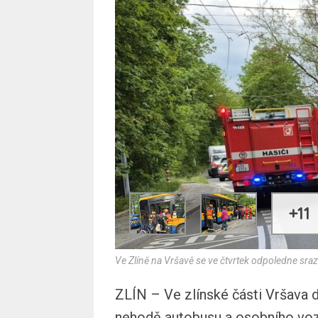
+11
Ve Zlíně na Vršavě se ve čtvrtek odpoledne sra
ZLÍN – Ve zlínské části Vršava 
nehodě autobusu a osobního vozi