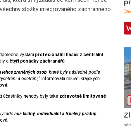
 všechny složky integrovaného záchranného
odpoledne vysláni
profesionální hasiči z centrální
dly a
čtyři posádky záchranářů
.
 lehce zraněných osob
, které byly následně podle
šetření a ošetření,“
informovala mluvčí krajských
ková
.
zi účastníky nehody byly také
zdravotně limitované
Zl
 vyžadovala
klidný, individuální a trpělivý přístup
ková.
nám