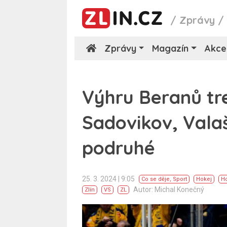
/
Zprávy
Zprávy
Magazín
Akce
Výhru Beranů tre
Sadovikov, Valaš
podruhé
25. 3. 2024 | 9:05
Co se děje
,
Sport
Hokej
Ho
Autor: Michal Konečný
Zlín
VS
ZL