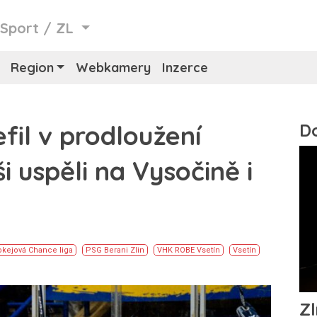
/
Sport
/
ZL
Region
Webkamery
Inzerce
fil v prodloužení
i uspěli na Vysočině i
kejová Chance liga
PSG Berani Zlin
VHK ROBE Vsetín
Vsetín