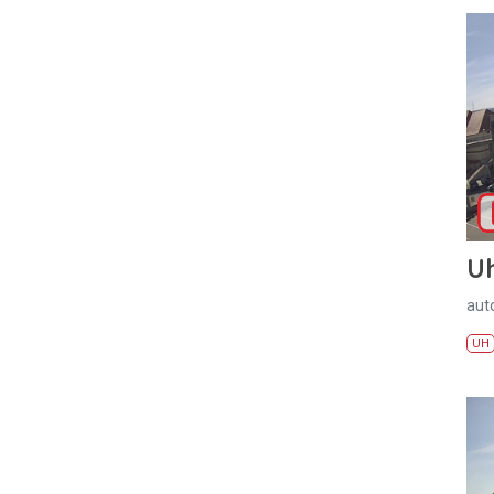
U
aut
UH