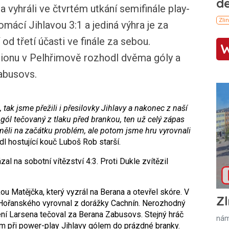
 vyhráli ve čtvrtém utkání semifinále play-
omácí Jihlavou 3:1 a jediná výhra je za
od třetí účasti ve finále za sebou.
dionu v Pelhřimově rozhodl dvěma góly a
Zabusovs.
tak jsme přežili i přesilovky Jihlavy a nakonec z naší
 gól tečovaný z tlaku před brankou, ten už celý zápas
 měli na začátku problém, ale potom jsme hru vyrovnali
dl hostující kouč Luboš Rob starší.
zal na sobotní vítězství 4:3. Proti Dukle zvítězil
u Matějčka, který vyzrál na Berana a otevřel skóre. V
Zl
í Hořanského vyrovnal z dorážky Cachnín. Nerozhodný
ení Larsena tečoval za Berana Zabusovs. Stejný hráč
nám
 při power-play Jihlavy gólem do prázdné branky.