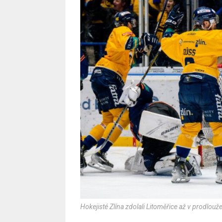
Hokejisté Zlína zdolali Litoměřice až v prodlouže