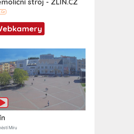
Webkamery
ín
ěstí Míru