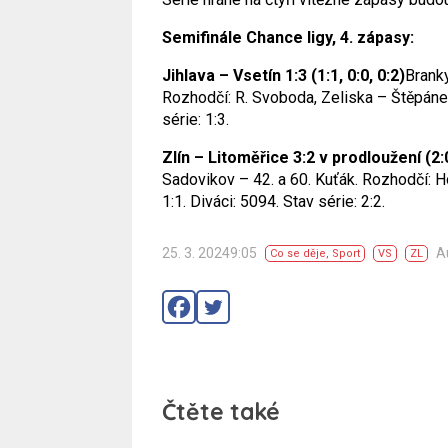
Semifinále Chance ligy, 4. zápasy:
Jihlava – Vsetín 1:3 (1:1, 0:0, 0:2)
Branky
Rozhodčí: R. Svoboda, Zeliska – Štěpánek,
série: 1:3.
Zlín – Litoměřice 3:2 v prodloužení (2:0,
Sadovikov – 42. a 60. Kuťák. Rozhodčí: Ho
1:1. Diváci: 5094. Stav série: 2:2.
25. 3. 20249:05
A
Co se děje
,
Sport
VS
ZL
Čtěte také