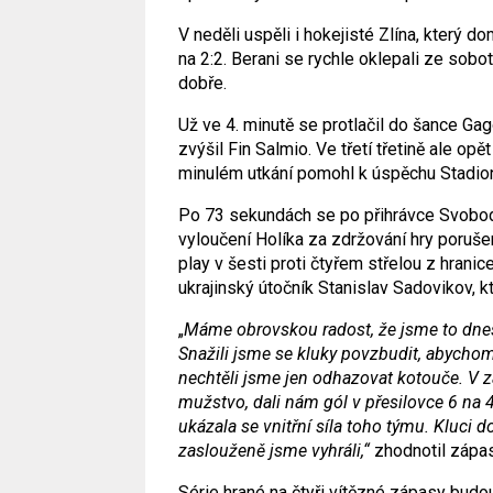
V neděli uspěli i hokejisté Zlína, který d
na 2:2. Berani se rychle oklepali ze sobo
dobře.
Už ve 4. minutě se protlačil do šance Ga
zvýšil Fin Salmio. Ve třetí třetině ale opě
minulém utkání pomohl k úspěchu Stadion
Po 73 sekundách se po přihrávce Svobody 
vyloučení Holíka za zdržování hry poruš
play v šesti proti čtyřem střelou z hrani
ukrajinský útočník Stanislav Sadovikov, k
„
Máme obrovskou radost, že jsme to dnes u
Snažili jsme se kluky povzbudit, abychom
nechtěli jsme jen odhazovat kotouče. V zá
mužstvo, dali nám gól v přesilovce 6 na 
ukázala se vnitřní síla toho týmu. Kluci do
zaslouženě jsme vyhráli,“
zhodnotil zápas
Série hrané na čtyři vítězné zápasy budou