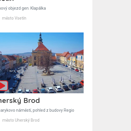
hový objezd gen. Klapálka
město Vsetín
herský Brod
arykovo náměstí, pohled z budovy Regio
město Uherský Brod