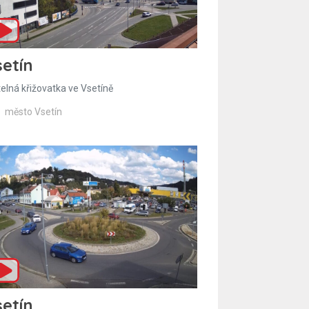
etín
telná křižovatka ve Vsetíně
město Vsetín
etín