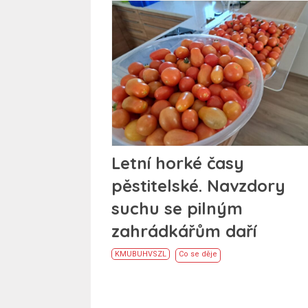
Letní horké časy
pěstitelské. Navzdory
suchu se pilným
zahrádkářům daří
KM
UB
UH
VS
ZL
Co se děje