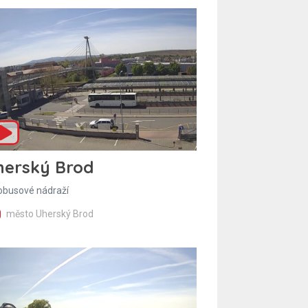
herský Brod
obusové nádraží
město Uherský Brod