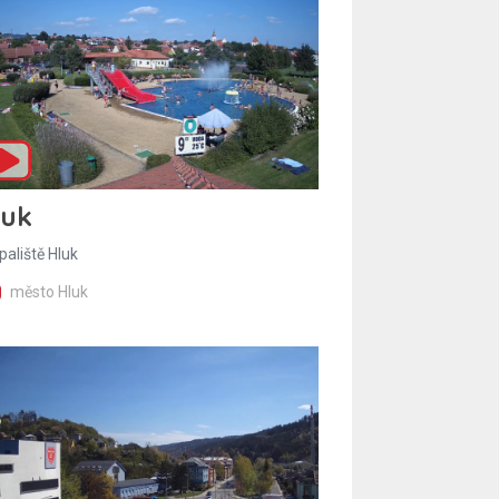
luk
paliště Hluk
město Hluk