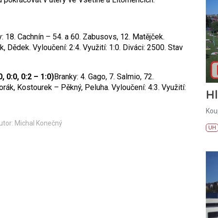
: 18. Cachnín – 54. a 60. Zabusovs, 12. Matějček.
 Dědek. Vyloučení: 2:4. Využití: 1:0. Diváci: 2500. Stav
 0:0, 0:2 – 1:0)
Branky: 4. Gago, 7. Salmio, 72.
rák, Kostourek – Pěkný, Peluha. Vyloučení: 4:3. Využití:
H
Kou
utor: Michal Konečný
UH