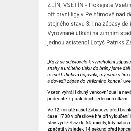
ZLÍN, VSETÍN - Hokejisté Vsetína
off první ligy v Pelhřimově nad d
stejného stavu 3:1 na zápasy dělí 
Vyrovnané utkání na zimním sta
jednou asistencí Lotyš Patriks 
„
Když se schylovalo k vyvrcholení zápasu, 
snahy a určitého tlaku do brány jsme dali
rozsekl. Jihlava bojovala, my jsme s tím
a dovedli zápas do vítězného konce,“
uve
Vsetín vyhrál i druhý venkovní duel a navá
podesáté z posledních jedenácti utkání.
Ve 12. minutě našel Zabusovs před branko
čase 17:38 v přesilové hře při vyloučen
stav vydržel až do 54. minuty, kdy nahoz
zpečetil výsledek 14 sekund před koncem