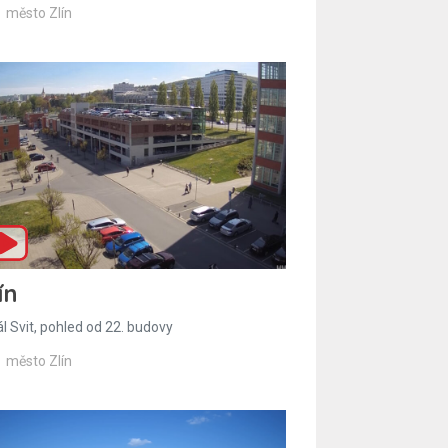
město Zlín
ín
l Svit, pohled od 22. budovy
město Zlín