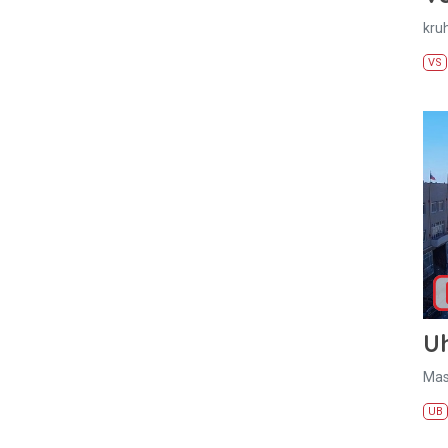
kru
VS
U
Mas
UB