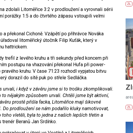
ZL
oma zdolali Litoměřice 3:2 v prodloužení a vyrovnali sérii
tní porážky 1:5 a do čtvrtého zápasu vstoupili velmi
go a překonal Cichoně. Vzápětí po přihrávce Nováka
t úřadoval litoměřický útočník Filip Kuťák, který v
u hattrickem.
trefil z levého kruhu a tři sekundy před koncem při
ením postupu na vhazování překonal Hufa při power-
ce pravého kruhu. V čase 71:23 rozhodl vypjatou bitvu
terý dorazil do sítě puk po střele Sedláčka.
Zl
rvali, i když v závěru jsme si to trošku zkomplikovali.
 to nějakým způsobem urvali. Chtěli jsme být aktivní,
areá
věru prostě přišla facka, Litoměřice mají šikovné
ZL
4. Do prodloužení se nám podařilo kluky namotivovat,
 toho vletěli, byla to jedna z našich lepších třetin a
 trenér Beranů Jan Srdínko.
 pokračovat v úterý ve Vsetíně a Litoměřicích.