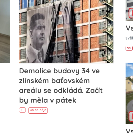
Vs
svě
VS
Demolice budovy 34 ve
zlínském baťovském
areálu se odkládá. Začít
by měla v pátek
ZL
Co se děje
Vs