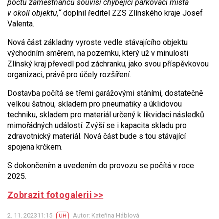
počtu zaměstnanců souvisí chybějící parkovací místa
v okolí objektu,“
doplnil ředitel ZZS Zlínského kraje Josef
Valenta.
Nová část základny vyroste vedle stávajícího objektu
východním směrem, na pozemku, který už v minulosti
Zlínský kraj převedl pod záchranku, jako svou příspěvkovou
organizaci, právě pro účely rozšíření.
Dostavba počítá se třemi garážovými stáními, dostatečně
velkou šatnou, skladem pro pneumatiky a úklidovou
techniku, skladem pro materiál určený k likvidaci následků
mimořádných událostí. Zvýší se i kapacita skladu pro
zdravotnický materiál. Nová část bude s tou stávající
spojena krčkem.
S dokončením a uvedením do provozu se počítá v roce
2025.
Zobrazit fotogalerii >>
2. 11. 202311:15
Autor: Kateřina Háblová
UH