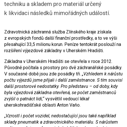
techniku a skladem pro materiál určený
k likvidaci následků mimořádných událostí.
Zdravotnická záchranná služba Zlínského kraje získala
z evropských fondů další finanční prostředky, a to ve výši
přesahující 33,5 milionu korun. Peníze tentokrát poslouží na
rozšíření výjezdové základny v Uherském Hradišti.
Základna v Uherském Hradišti se otevřela v roce 2012.
Původně počítala s prostory pro dvě záchranářské posádky.
V současné době jsou zde posádky tři.
„Vzhledem k nárůstu
počtu výjezdů jsme přijali i další zaměstnance. S tím souvisí
další prostorové nedostatky. Pro představu – od doby, kdy
byla výjezdová základna otevřená, se počet zaměstnanců
zvýšil o patnáct lidí,“
vysvětlil vedoucí lékař
uherskohradišťské oblasti Anton Vaňo.
„
Vzrostl i počet vozidel, nedostačující jsou také například
sklady pneumatik a zdravotnického materiálu. S nárůstem