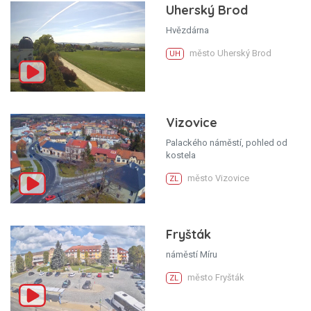
Uherský Brod
Hvězdárna
město Uherský Brod
UH
Vizovice
Palackého náměstí, pohled od
kostela
město Vizovice
ZL
Fryšták
náměstí Míru
město Fryšták
ZL