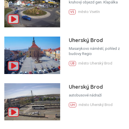
kruhový objezd gen. Klapálka
město Vsetín
VS
Uherský Brod
Masarykovo náměstí, pohled z
budovy Regio
město Uherský Brod
UB
Uherský Brod
autobusové nádraží
město Uherský Brod
UH