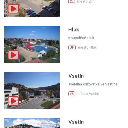
město Zlín
ZL
Hluk
Koupaliště Hluk
město Hluk
UH
Vsetín
světelná křižovatka ve Vsetíně
město Vsetín
VS
Vsetín