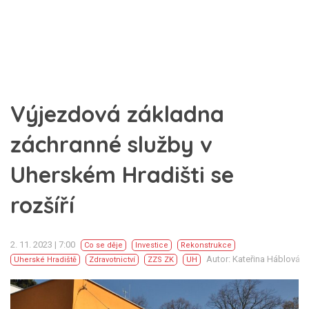
​​​​​​​Výjezdová základna
záchranné služby v
Uherském Hradišti se
rozšíří
2. 11. 2023 | 7:00
Co se děje
Investice
Rekonstrukce
Autor: Kateřina Háblová
Uherské Hradiště
Zdravotnictví
ZZS ZK
UH