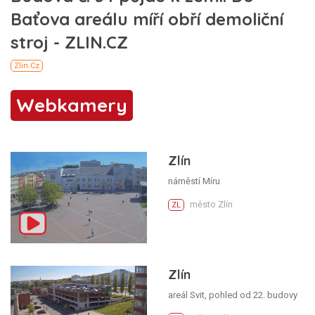
Webkamery
Zlín
náměstí Míru
město Zlín
ZL
Zlín
areál Svit, pohled od 22. budovy