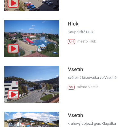
Hluk
Koupaliště Hluk
město Hluk
UH
Vsetín
světelná křižovatka ve Vsetíně
město Vsetín
VS
Vsetín
kruhový objezd gen. Klapálka