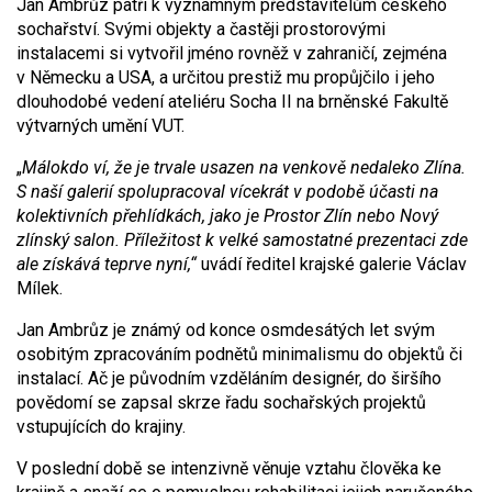
Jan Ambrůz patří k významným představitelům českého
sochařství. Svými objekty a častěji prostorovými
instalacemi si vytvořil jméno rovněž v zahraničí, zejména
v Německu a USA, a určitou prestiž mu propůjčilo i jeho
dlouhodobé vedení ateliéru Socha II na brněnské Fakultě
výtvarných umění VUT.
„
Málokdo ví, že je trvale usazen na venkově nedaleko Zlína.
S naší galerií spolupracoval vícekrát v podobě účasti na
kolektivních přehlídkách, jako je Prostor Zlín nebo Nový
zlínský salon. Příležitost k velké samostatné prezentaci zde
ale získává teprve nyní,“
uvádí ředitel krajské galerie Václav
Mílek.
Jan Ambrůz je známý od konce osmdesátých let svým
osobitým zpracováním podnětů minimalismu do objektů či
instalací. Ač je původním vzděláním designér, do širšího
povědomí se zapsal skrze řadu sochařských projektů
vstupujících do krajiny.
V poslední době se intenzivně věnuje vztahu člověka ke