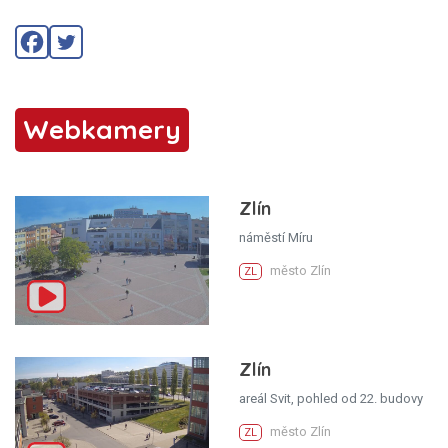
Webkamery
Zlín
náměstí Míru
město Zlín
ZL
Zlín
areál Svit, pohled od 22. budovy
město Zlín
ZL