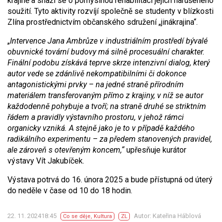
krajině a snaží se o pomyslnou rehabilitaci jejich narušeného
soužití. Tyto aktivity rozvíjí společně se studenty v blízkosti
Zlína prostřednictvím občanského sdružení „jinákrajina“.
„
Intervence Jana Ambrůze v industriálním prostředí bývalé
obuvnické tovární budovy má silně procesuální charakter.
Finální podobu získává teprve skrze intenzivní dialog, který
autor vede se zdánlivě nekompatibilními či dokonce
antagonistickými prvky – na jedné straně přírodním
materiálem transferovaným přímo z krajiny, v níž se autor
každodenně pohybuje a tvoří; na straně druhé se striktním
řádem a pravidly výstavního prostoru,
v
jehož rámci
organicky vzniká. A stejně jako je to v případě každého
radikálního experimentu – za předem stanovených pravidel,
ale zároveň s otevřeným koncem,“
upřesňuje kurátor
výstavy Vít Jakubíček.
Výstava potrvá do 16. února 2025 a bude přístupná od úterý
do neděle v čase od 10 do 18 hodin.
22. 11. 202418:45
Autor: Kateřina Háblová
Co se děje
,
Kultura
ZL