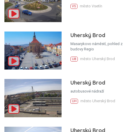
město Vsetín
VS
Uherský Brod
Masarykovo náměstí, pohled z
budovy Regio
město Uherský Brod
UB
Uherský Brod
autobusové nádraží
město Uherský Brod
UH
Uherský Brod