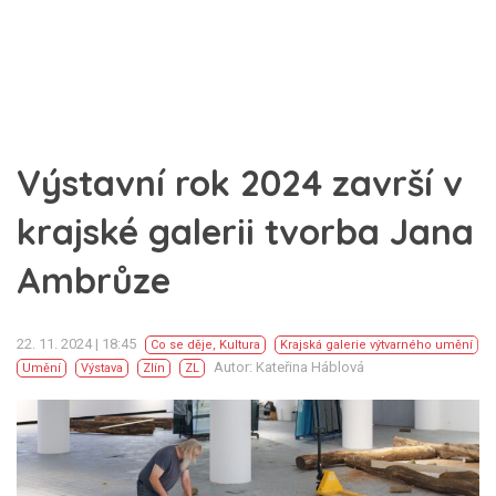
Výstavní rok 2024 završí v
krajské galerii tvorba Jana
Ambrůze
22. 11. 2024 | 18:45
Co se děje
,
Kultura
Krajská galerie výtvarného umění
Autor: Kateřina Háblová
Umění
Výstava
Zlín
ZL