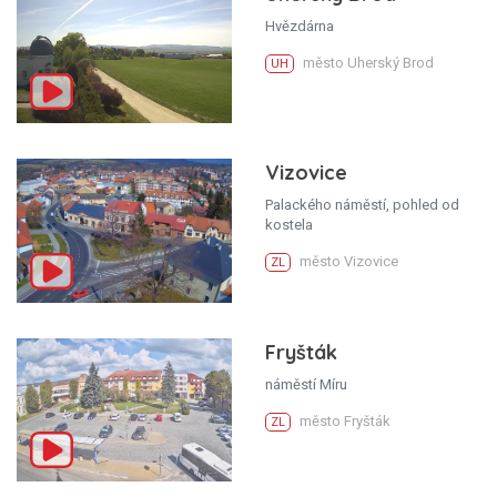
Hvězdárna
město Uherský Brod
UH
Vizovice
Palackého náměstí, pohled od
kostela
město Vizovice
ZL
Fryšták
náměstí Míru
město Fryšták
ZL