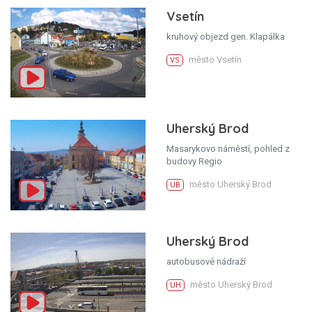
Vsetín
kruhový objezd gen. Klapálka
město Vsetín
VS
Uherský Brod
Masarykovo náměstí, pohled z
budovy Regio
město Uherský Brod
UB
Uherský Brod
autobusové nádraží
město Uherský Brod
UH