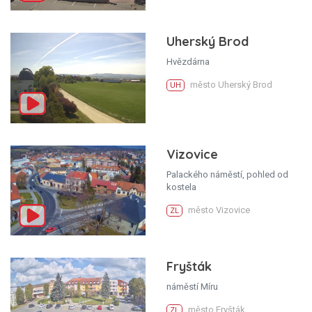
Uherský Brod
Hvězdárna
město Uherský Brod
UH
Vizovice
Palackého náměstí, pohled od
kostela
město Vizovice
ZL
Fryšták
náměstí Míru
město Fryšták
ZL