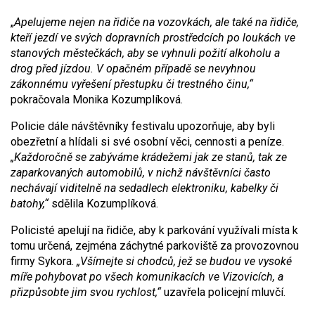
„
Apelujeme nejen na řidiče na vozovkách, ale také na řidiče,
kteří jezdí ve svých dopravních prostředcích po loukách ve
stanových městečkách, aby se vyhnuli požití alkoholu a
drog před jízdou. V opačném případě se nevyhnou
zákonnému vyřešení přestupku či trestného činu,“
pokračovala Monika Kozumplíková.
Policie dále návštěvníky festivalu upozorňuje, aby byli
obezřetní a hlídali si své osobní věci, cennosti a peníze.
„Každoročně se zabýváme krádežemi jak ze stanů, tak ze
zaparkovaných automobilů, v nichž návštěvníci často
nechávají viditelně na sedadlech elektroniku, kabelky či
batohy,“
sdělila Kozumplíková.
Policisté apelují na řidiče, aby k parkování využívali místa k
tomu určená, zejména záchytné parkoviště za provozovnou
firmy Sykora.
„Všímejte si chodců, jež se budou ve vysoké
míře pohybovat po všech komunikacích ve Vizovicích, a
přizpůsobte jim svou rychlost,“
uzavřela policejní mluvčí.