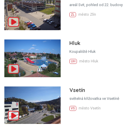
areál Svit, pohled od 22. budovy
město Zlín
ZL
Hluk
Koupaliště Hluk
město Hluk
UH
Vsetín
světelná křižovatka ve Vsetíně
město Vsetín
VS