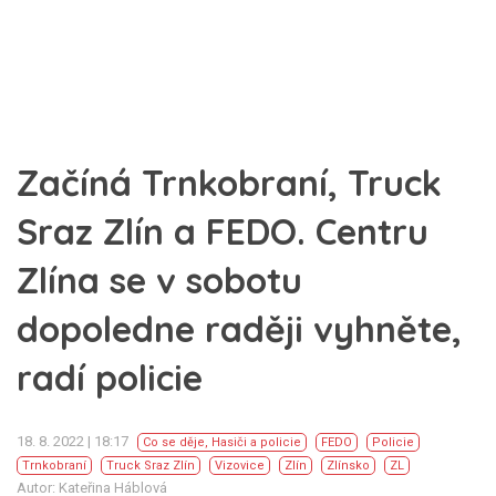
Začíná Trnkobraní, Truck
Sraz Zlín a FEDO. Centru
Zlína se v sobotu
dopoledne raději vyhněte,
radí policie
18. 8. 2022 | 18:17
Co se děje
,
Hasiči a policie
FEDO
Policie
Trnkobraní
Truck Sraz Zlín
Vizovice
Zlín
Zlínsko
ZL
Autor: Kateřina Háblová