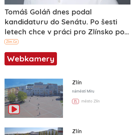
Webkamery
Zlín
náměstí Míru
město Zlín
ZL
Zlín