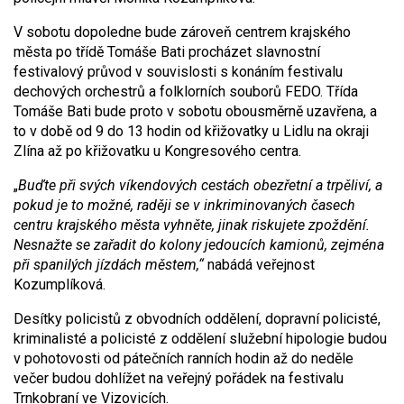
V sobotu dopoledne bude zároveň centrem krajského
města po třídě Tomáše Bati procházet slavnostní
festivalový průvod v souvislosti s konáním festivalu
dechových orchestrů a folklorních souborů FEDO. Třída
Tomáše Bati bude proto v sobotu obousměrně uzavřena, a
to v době od 9 do 13 hodin od křižovatky u Lidlu na okraji
Zlína až po křižovatku u Kongresového centra.
„
Buďte při svých víkendových cestách obezřetní a trpěliví, a
pokud je to možné, raději se v inkriminovaných časech
centru krajského města vyhněte, jinak riskujete zpoždění.
Nesnažte se zařadit do kolony jedoucích kamionů, zejména
při spanilých jízdách městem,“
nabádá veřejnost
Kozumplíková.
Desítky policistů z obvodních oddělení, dopravní policisté,
kriminalisté a policisté z oddělení služební hipologie budou
v pohotovosti od pátečních ranních hodin až do neděle
večer budou dohlížet na veřejný pořádek na festivalu
Trnkobraní ve Vizovicích.