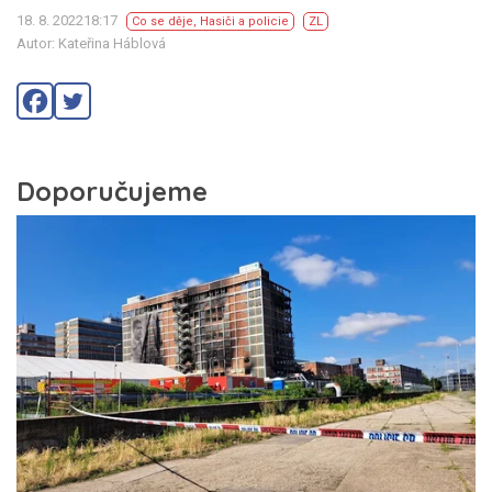
18. 8. 202218:17
Co se děje
,
Hasiči a policie
ZL
Autor: Kateřina Háblová