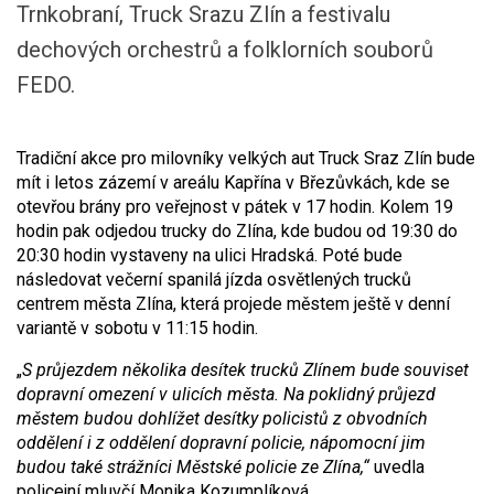
Trnkobraní, Truck Srazu Zlín a festivalu
dechových orchestrů a folklorních souborů
FEDO.
Tradiční akce pro milovníky velkých aut Truck Sraz Zlín bude
mít i letos zázemí v areálu Kapřína v Březůvkách, kde se
otevřou brány pro veřejnost v pátek v 17 hodin. Kolem 19
hodin pak odjedou trucky do Zlína, kde budou od 19:30 do
20:30 hodin vystaveny na ulici Hradská. Poté bude
následovat večerní spanilá jízda osvětlených trucků
centrem města Zlína, která projede městem ještě v denní
variantě v sobotu v 11:15 hodin.
„
S průjezdem několika desítek trucků Zlínem bude souviset
dopravní omezení v ulicích města. Na poklidný průjezd
městem budou dohlížet desítky policistů z obvodních
oddělení i z oddělení dopravní policie, nápomocní jim
budou také strážníci Městské policie ze Zlína,“
uvedla
policejní mluvčí Monika Kozumplíková.