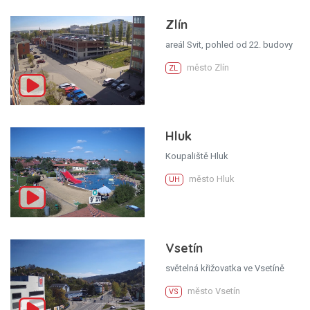
Zlín
areál Svit, pohled od 22. budovy
město Zlín
ZL
Hluk
Koupaliště Hluk
město Hluk
UH
Vsetín
světelná křižovatka ve Vsetíně
město Vsetín
VS