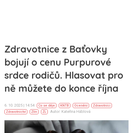
Zdravotnice z Baťovky
bojují o cenu Purpurové
srdce rodičů. Hlasovat pro
ně můžete do konce října
6. 10. 2025 | 14:54
Co se děje
KNTB
Ocenění
Zdravotníci
Autor: Kateřina Háblová
Zdravotnictví
Zlín
ZL