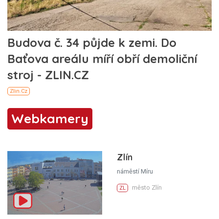
Webkamery
Zlín
náměstí Míru
město Zlín
ZL