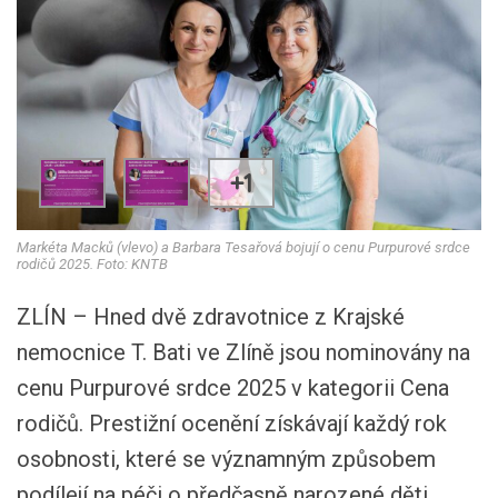
+1
Markéta Macků (vlevo) a Barbara Tesařová bojují o cenu Purpurové srdce
rodičů 2025. Foto: KNTB
ZLÍN – Hned dvě zdravotnice z Krajské
nemocnice T. Bati ve Zlíně jsou nominovány na
cenu Purpurové srdce 2025 v kategorii Cena
rodičů. Prestižní ocenění získávají každý rok
osobnosti, které se významným způsobem
podílejí na péči o předčasně narozené děti.