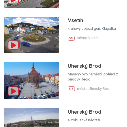
Vsetín
kruhový objezd gen. Klapálka
město Vsetín
VS
Uherský Brod
Masarykovo náměstí, pohled z
budovy Regio
město Uherský Brod
UB
Uherský Brod
autobusové nádraží