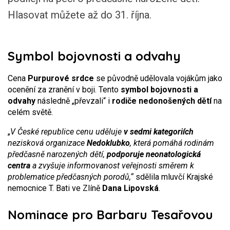
Hlasovat můžete až do 31. října.
Symbol bojovnosti a odvahy
Cena
Purpurové srdce
se původně udělovala vojákům jako
ocenění za zranění v boji. Tento
symbol bojovnosti a
odvahy
následně „převzali“ i
rodiče nedonošených dětí
na
celém světě.
„
V České republice cenu uděluje
v sedmi kategoriích
nezisková organizace
Nedoklubko
, která pomáhá rodinám
předčasně narozených dětí,
podporuje neonatologická
centra
a zvyšuje informovanost veřejnosti směrem k
problematice předčasných porodů,“
sdělila mluvčí Krajské
nemocnice T. Bati ve Zlíně
Dana Lipovská
.
Nominace pro Barbaru Tesařovou