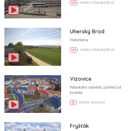
město Uherský Brod
UH
Uherský Brod
Hvězdárna
město Uherský Brod
UH
Vizovice
Palackého náměstí, pohled od
kostela
město Vizovice
ZL
Fryšták