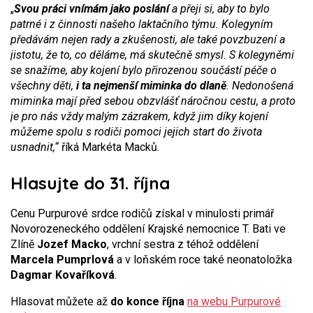
„
Svou práci vnímám jako poslání
a přeji si, aby to bylo
patrné i z činnosti našeho laktačního týmu. Kolegyním
předávám nejen rady a zkušenosti, ale také povzbuzení a
jistotu, že to, co děláme, má skutečně smysl. S kolegyněmi
se snažíme, aby kojení bylo přirozenou součástí péče o
všechny děti,
i ta nejmenší miminka do dlaně
. Nedonošená
miminka mají před sebou obzvlášť náročnou cestu, a proto
je pro nás vždy malým zázrakem, když jim díky kojení
můžeme spolu s rodiči pomoci jejich start do života
usnadnit,“
říká Markéta Macků.
Hlasujte do 31. října
Cenu Purpurové srdce rodičů získal v minulosti primář
Novorozeneckého oddělení Krajské nemocnice T. Bati ve
Zlíně
Jozef Macko
, vrchní sestra z téhož oddělení
Marcela Pumprlová
a v loňském roce také neonatoložka
Dagmar Kovaříková
.
Hlasovat můžete až
do konce října
na webu Purpurové