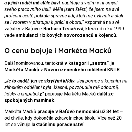
a jejich rodiči mě stále baví
, naplňuje a vidím v ní smysl
svého pracovního úsilí. Měla jsem štěstí, že jsem na své
profesní cestě potkala správné lidi, kteří mě ovlivnili a stali
se i vzorem v přístupu k práci a oboru,“
vzpomíná na své
začátky v Baťovce
Barbara Tesařová
, která od roku 1999
vede
ambulanci rizikových novorozenců a kojenců
.
O cenu bojuje i Markéta Macků
Další nominovanou, tentokrát
v kategorii „sestra“
, je
Markéta Macků z Novorozeneckého oddělení KNTB
.
„
Je to anděl, jen se skrytými křídly
. Její pomoc s kojením na
zlínském oddělení byla úžasná, povzbudila mě odborně,
lidsky a empaticky,“
popisuje Markétu Macků
další ze
spokojených maminek
.
Markéta Macků
pracuje v Baťově nemocnici už 34 let
–
od chvíle, kdy dokončila zdravotnickou školu. Více než 20
let se věnuje
laktačnímu poradenství
.