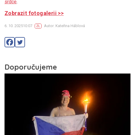
srdce
.
Zobrazit fotogalerii >>
6. 10. 202510:07
Autor: Kateřina Háblová
ZL