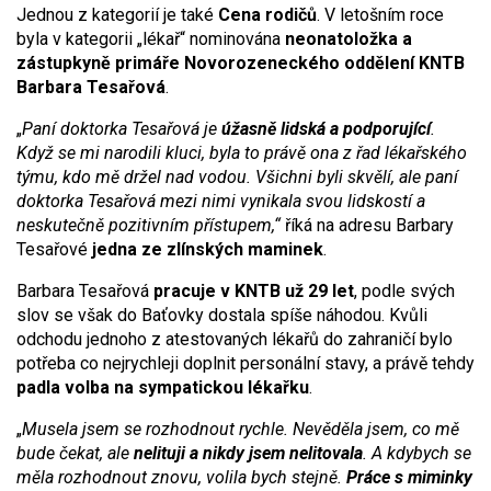
Jednou z kategorií je také
Cena rodičů
. V letošním roce
byla v kategorii „lékař“ nominována
neonatoložka a
zástupkyně primáře Novorozeneckého oddělení KNTB
Barbara Tesařová
.
„
Paní doktorka Tesařová je
úžasně lidská a podporující
.
Když se mi narodili kluci, byla to právě ona z řad lékařského
týmu, kdo mě držel nad vodou. Všichni byli skvělí, ale paní
doktorka Tesařová mezi nimi vynikala svou lidskostí a
neskutečně pozitivním přístupem,“
říká na adresu Barbary
Tesařové
jedna ze zlínských maminek
.
Barbara Tesařová
pracuje v KNTB už 29 let
, podle svých
slov se však do Baťovky dostala spíše náhodou. Kvůli
odchodu jednoho z atestovaných lékařů do zahraničí bylo
potřeba co nejrychleji doplnit personální stavy, a právě tehdy
padla volba na sympatickou lékařku
.
„
Musela jsem se rozhodnout rychle. Nevěděla jsem, co mě
bude čekat, ale
nelituji a nikdy jsem nelitovala
. A kdybych se
měla rozhodnout znovu, volila bych stejně.
Práce s miminky