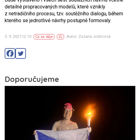
detailně propracovaných modelů, které vznikly
z netradičního procesu, tzv. soutěžního dialogu, během
kterého se jednotlivé návrhy postupně formovaly.
5. 9. 202112:10
Autor: Zuzana Jošticová
Co se děje
ZL