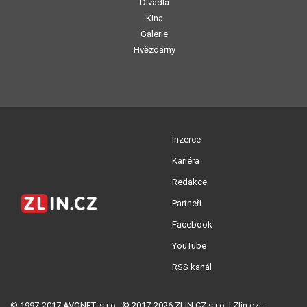
Divadla
Kina
Galerie
Hvězdárny
Inzerce
Kariéra
Redakce
Partneři
Facebook
YouTube
RSS kanál
© 1997-2017 AVONET, s.r.o., © 2017-2026 ZLIN.CZ s.r.o. | Zlin.cz -