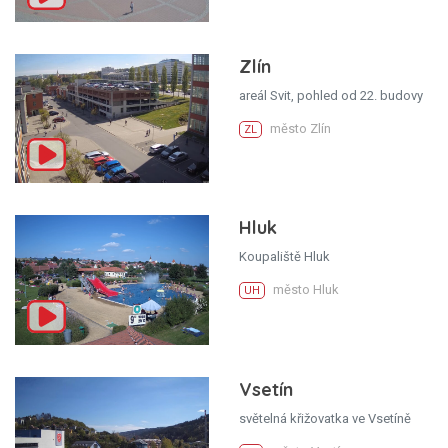
Zlín
areál Svit, pohled od 22. budovy
město Zlín
ZL
Hluk
Koupaliště Hluk
město Hluk
UH
Vsetín
světelná křižovatka ve Vsetíně