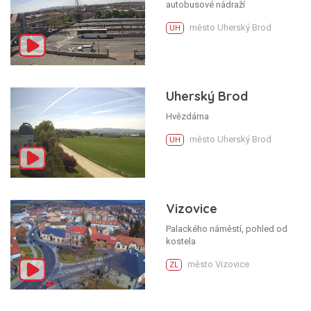
autobusové nádraží
město Uherský Brod
UH
Uherský Brod
Hvězdárna
město Uherský Brod
UH
Vizovice
Palackého náměstí, pohled od
kostela
město Vizovice
ZL