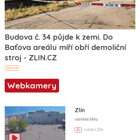
Webkamery
Zlín
náměstí Míru
město Zlín
ZL