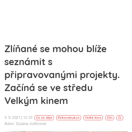
Zlíňané se mohou blíže
seznámit s
připravovanými projekty.
Začíná se ve středu
Velkým kinem
5. 9. 2021 | 12:10
Co se děje
Rekonstrukce
Velké kino
Zlín
ZL
Autor: Zuzana Jošticová