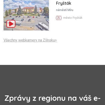
Fryšták
náměstí Míru
město Fryšták
ZL
Všechny webkamery na Zlínsku>
Zprávy z regionu na váš e-