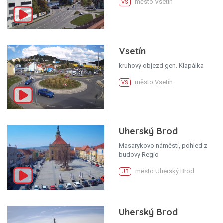
město Vsetín
VS
Vsetín
kruhový objezd gen. Klapálka
město Vsetín
VS
Uherský Brod
Masarykovo náměstí, pohled z
budovy Regio
město Uherský Brod
UB
Uherský Brod