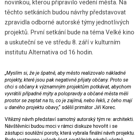
novinkou, kterou připravilo vedení města. Na
těchto setkáních budou návrhy představovat
zpravidla odborné autorské týmy jednotlivých
projektů. První setkání bude na téma Velké kino
a uskuteční se ve středu 8. září v kulturním
institutu Alternativa od 16 hodin.
„Myslím si, že je špatně, aby město realizovalo nákladné
projekty, které jsou pak negativně přijaty občany. Proto se
chci s občany k významným projektům potkávat, abychom
vyvrátili případné mýty a polopravdy a občané města měli
prostor se zeptat na to, co je zajímá, nebo řekli, z čeho mají
u daného projektu obavy
,“ sdělil primátor Jiří Korec.
Vítězný návrh představí samotný autorský tým re: architekti.
Návštěvníci budou moci v rámci diskuze hovořit i se
zástupci soutěžní poroty, která vybrala finální návrh projektu.
Bude vystaveno i všech šest soutěžních návrhů včetně