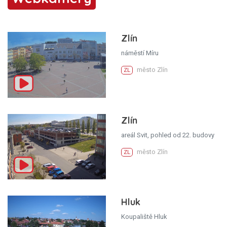
Zlín
náměstí Míru
město Zlín
ZL
Zlín
areál Svit, pohled od 22. budovy
město Zlín
ZL
Hluk
Koupaliště Hluk