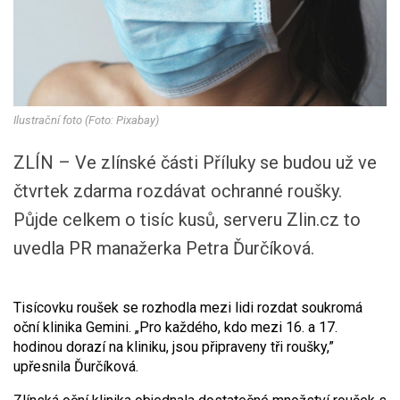
Ilustrační foto (Foto: Pixabay)
ZLÍN – Ve zlínské části Příluky se budou už ve
čtvrtek zdarma rozdávat ochranné roušky.
Půjde celkem o tisíc kusů, serveru Zlin.cz to
uvedla PR manažerka Petra Ďurčíková.
Tisícovku roušek se rozhodla mezi lidi rozdat soukromá
oční klinika Gemini. „Pro každého, kdo mezi 16. a 17.
hodinou dorazí na kliniku, jsou připraveny tři roušky,”
upřesnila Ďurčíková.