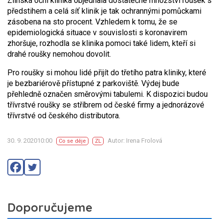
Zlínská oční klinika objednala dostatečné množství roušek s
předstihem a celá síť klinik je tak ochrannými pomůckami
zásobena na sto procent. Vzhledem k tomu, že se
epidemiologická situace v souvislosti s koronavirem
zhoršuje, rozhodla se klinika pomoci také lidem, kteří si
drahé roušky nemohou dovolit.
Pro roušky si mohou lidé přijít do třetího patra kliniky, které
je bezbariérově přístupné z parkoviště. Výdej bude
přehledně označen směrovými tabulemi. K dispozici budou
třívrstvé roušky se stříbrem od české firmy a jednorázové
třívrstvé od českého distributora.
30. 9. 202010:00
Autor: Irena Frolová
Co se děje
ZL