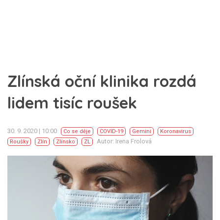
Zlínská oční klinika rozdá
lidem tisíc roušek
30. 9. 2020 | 10:00
Co se děje
COVID-19
Gemini
Koronavirus
Autor: Irena Frolová
Roušky
Zlín
Zlínsko
ZL