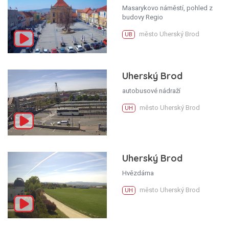
Masarykovo náměstí, pohled z
budovy Regio
město Uherský Brod
UB
Uherský Brod
autobusové nádraží
město Uherský Brod
UH
Uherský Brod
Hvězdárna
město Uherský Brod
UH