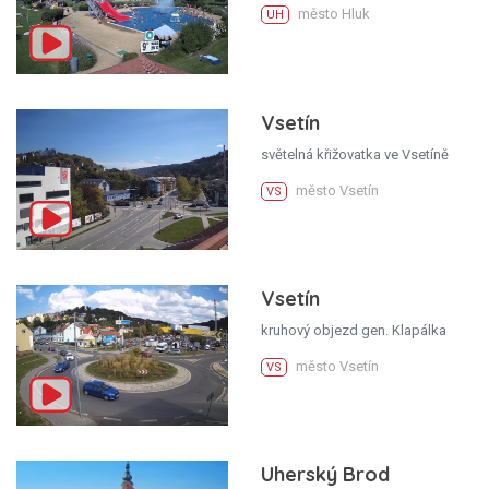
město Hluk
UH
Vsetín
světelná křižovatka ve Vsetíně
město Vsetín
VS
Vsetín
kruhový objezd gen. Klapálka
město Vsetín
VS
Uherský Brod