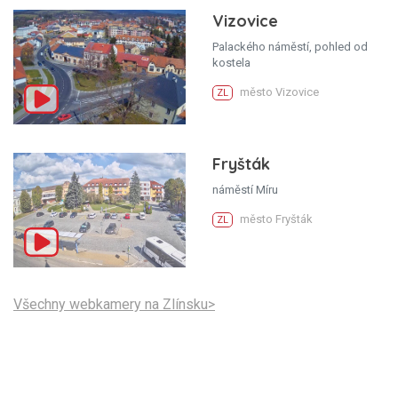
Vizovice
Palackého náměstí, pohled od
kostela
město Vizovice
ZL
Fryšták
náměstí Míru
město Fryšták
ZL
Všechny webkamery na Zlínsku>