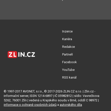
Inzerce
Kariéra
Redakce
Partneři
Facebook
YouTube
RSS kanál
© 1997-2017 AVONET, s.r.o., © 2017-2026 ZLIN.CZ s.r.o. | Zlin.cz -
informační server, ISSN 1214-6897 | IČ 05982812 | sídlo: Vavrečkova
5262, 76001 Zlín | vedená u Krajského soudu v Brně, oddíl C 98972 |
informace o ochraně osobních údajů
a
autorského díla