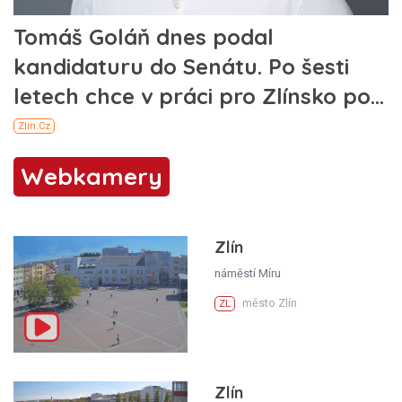
Webkamery
Zlín
náměstí Míru
město Zlín
ZL
Zlín