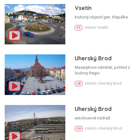
Vsetín
kruhový objezd gen. Klapálka
město Vsetín
VS
Uherský Brod
Masarykovo náměstí, pohled z
budovy Regio
město Uherský Brod
UB
Uherský Brod
autobusové nádraží
město Uherský Brod
UH