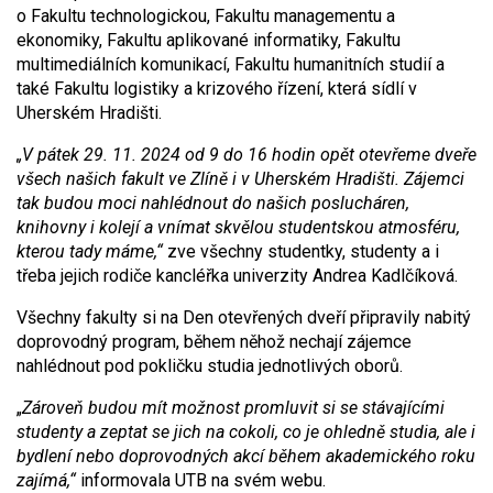
o Fakultu technologickou, Fakultu managementu a
ekonomiky, Fakultu aplikované informatiky, Fakultu
multimediálních komunikací, Fakultu humanitních studií a
také Fakultu logistiky a krizového řízení, která sídlí v
Uherském Hradišti.
„V pátek 29. 11. 2024 od 9 do 16 hodin opět otevřeme dveře
všech našich fakult ve Zlíně i v Uherském Hradišti. Zájemci
tak budou moci nahlédnout do našich poslucháren,
knihovny i kolejí a vnímat skvělou studentskou atmosféru,
kterou tady máme,“
zve všechny studentky, studenty a i
třeba jejich rodiče kancléřka univerzity Andrea Kadlčíková.
Všechny fakulty si na Den otevřených dveří připravily nabitý
doprovodný program, během něhož nechají zájemce
nahlédnout pod pokličku studia jednotlivých oborů.
„
Zároveň budou mít možnost promluvit si se stávajícími
studenty a zeptat se jich na cokoli, co je ohledně studia, ale i
bydlení nebo doprovodných akcí během akademického roku
zajímá,“
informovala UTB na svém webu.