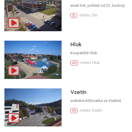
areál Svit, pohled od 22. budovy
město Zlín
ZL
Hluk
Koupaliště Hluk
město Hluk
UH
Vsetín
světelná křižovatka ve Vsetíně
město Vsetín
VS