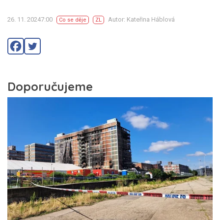
26. 11. 20247:00
Autor: Kateřina Háblová
Co se děje
ZL