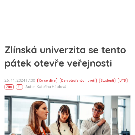
Zlínská univerzita se tento
pátek otevře veřejnosti
26. 11. 2024 | 7:00
Co se děje
Den otevřených dveří
Studenti
UTB
Autor: Kateřina Háblová
Zlín
ZL