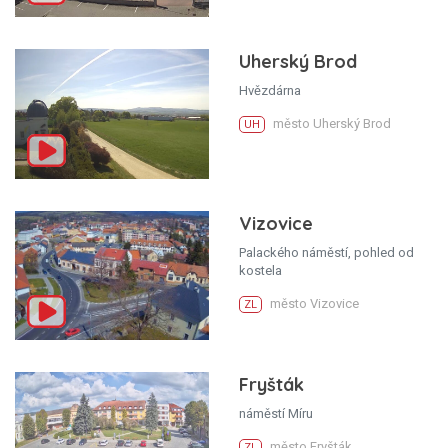
Uherský Brod
Hvězdárna
město Uherský Brod
UH
Vizovice
Palackého náměstí, pohled od
kostela
město Vizovice
ZL
Fryšták
náměstí Míru
město Fryšták
ZL