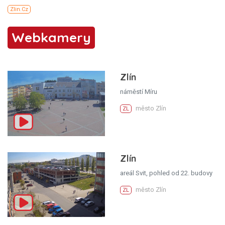
Webkamery
Zlín
náměstí Míru
město Zlín
ZL
Zlín
areál Svit, pohled od 22. budovy
město Zlín
ZL