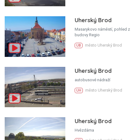
Uherský Brod
Masarykovo náměstí, pohled z
budovy Regio
město Uherský Brod
UB
Uherský Brod
autobusové nádraží
město Uherský Brod
UH
Uherský Brod
Hvězdárna