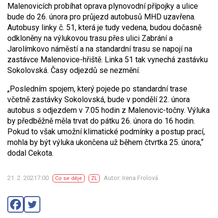
Malenovicích probíhat oprava plynovodní přípojky a ulice
bude do 26. února pro průjezd autobusů MHD uzavřena.
Autobusy linky č. 51, která je tudy vedena, budou dočasně
odkloněny na výlukovou trasu přes ulici Zabrání a
Jarolímkovo náměstí a na standardní trasu se napojí na
zastávce Malenovice-hřiště. Linka 51 tak vynechá zastávku
Sokolovská. Časy odjezdů se nezmění.
„Posledním spojem, který pojede po standardní trase
včetně zastávky Sokolovská, bude v pondělí 22. února
autobus s odjezdem v 7.05 hodin z Malenovic-točny. Výluka
by předběžně měla trvat do pátku 26. února do 16 hodin.
Pokud to však umožní klimatické podmínky a postup prací,
mohla by být výluka ukončena už během čtvrtka 25. února,“
dodal Cekota.
21. 2. 20217:00
Autor: Irena Frolová
Co se děje
ZL