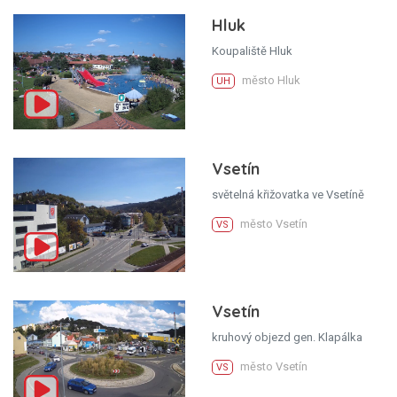
Hluk
Koupaliště Hluk
město Hluk
UH
Vsetín
světelná křižovatka ve Vsetíně
město Vsetín
VS
Vsetín
kruhový objezd gen. Klapálka
město Vsetín
VS