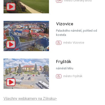
město Uherský Brod
UH
Vizovice
Palackého náměstí, pohled od
kostela
město Vizovice
ZL
Fryšták
náměstí Míru
město Fryšták
ZL
Všechny webkamery na Zlínsku>