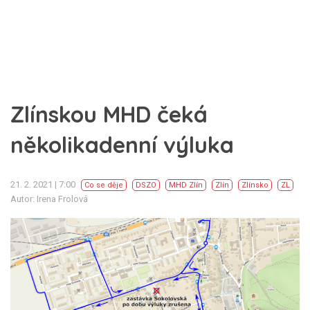
Zlínskou MHD čeká
několikadenní výluka
21. 2. 2021 | 7:00
Co se děje
DSZO
MHD Zlín
Zlín
Zlínsko
ZL
Autor: Irena Frolová