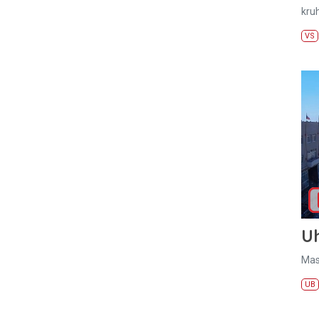
kru
VS
U
Mas
UB