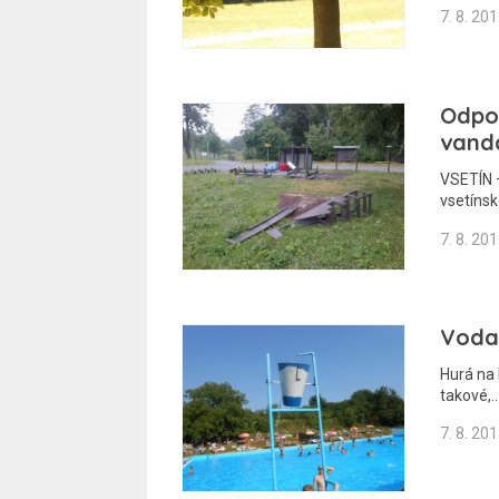
7. 8. 20
Odpo
vand
VSETÍN –
vsetínsk
7. 8. 20
Voda 
Hurá na 
takové,
7. 8. 20