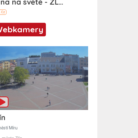
Webkamery
ín
ěstí Míru