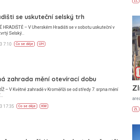
ZL
dišti se uskuteční selský trh
 HRADIŠTĚ – V Uherském Hradišti se v sobotu uskuteční v
tvrtý Selský…
13 7:10
Co se děje
UH
ná zahrada mění otevírací dobu
Zl
 – V Květné zahradě v Kroměříži se od středy 7. srpna mění
í…
areá
13 17:35
Co se děje
KM
ZL