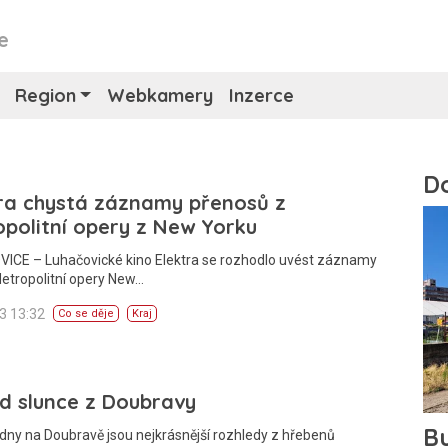
e
Region
Webkamery
Inzerce
ra chystá záznamy přenosů z
politní opery z New Yorku
ICE – Luhačovické kino Elektra se rozhodlo uvést záznamy
etropolitní opery New…
13 13:32
Co se děje
Kraj
d slunce z Doubravy
dny na Doubravě jsou nejkrásnější rozhledy z hřebenů