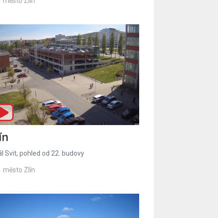
město Zlín
ín
l Svit, pohled od 22. budovy
město Zlín