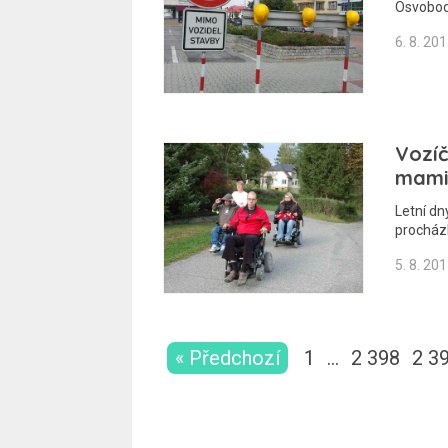
Osvobod
6. 8. 20
Vozíč
mamin
Letní dn
procház
5. 8. 20
« Předchozí
1
…
2 398
2 3