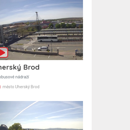
herský Brod
obusové nádraží
město Uherský Brod