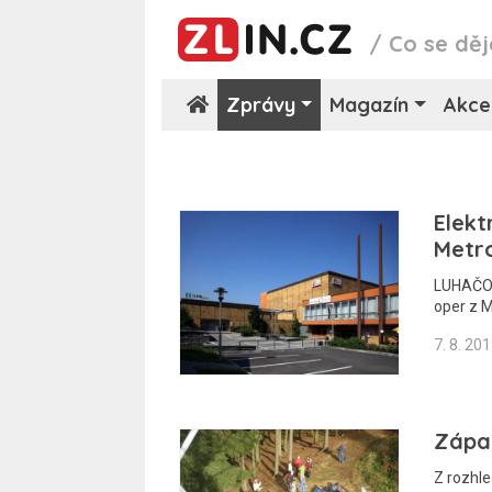
/
Co se děj
Zprávy
Magazín
Akce
Elekt
Metro
LUHAČOV
oper z M
7. 8. 20
Zápa
Z rozhle