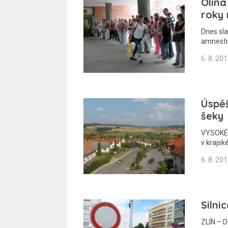
Olina
roky
Dnes sla
amnestii
6. 8. 20
Úspěš
šeky
VYSOKÉ 
v krajsk
6. 8. 20
Silni
ZLÍN – D