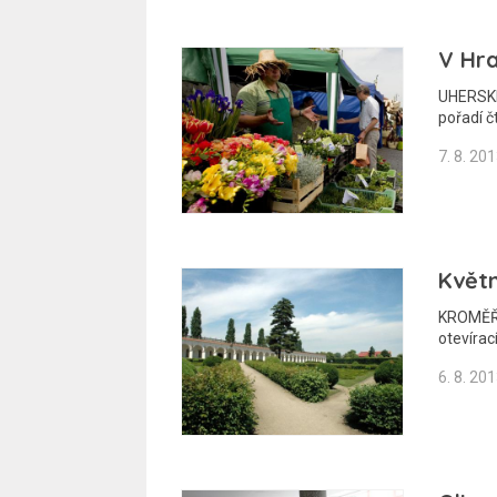
V Hra
UHERSKÉ
pořadí č
7. 8. 20
Květ
KROMĚŘÍŽ
otevírac
6. 8. 20