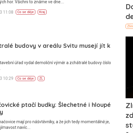
ých hor. Všichni to známe ve dne.…
13 11:08
Co se děje
Kraj
ralé budovy v areálu Svitu musejí jít k
tavební úřad vydal demoliční výměr a zchátralé budovy číslo
…
13 10:29
Co se děje
ZL
ovické ptačí budky: Šlechetné i hloupé
y
hačovice mají pro nášvtěvníky, a že jich tedy momentálně je,
jímavost navíc.…