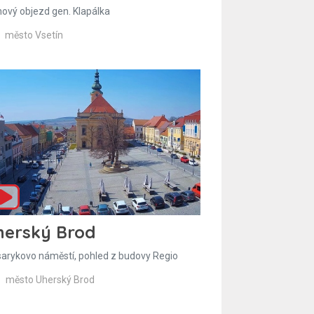
hový objezd gen. Klapálka
město Vsetín
herský Brod
arykovo náměstí, pohled z budovy Regio
město Uherský Brod