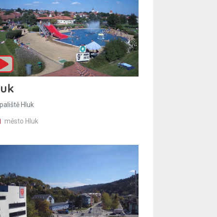
luk
paliště Hluk
město Hluk