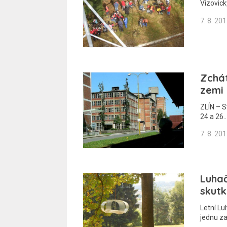
Vizovick
7. 8. 20
Zchát
zemi
ZLÍN – S
24 a 26
7. 8. 20
Luhač
skutk
Letní Lu
jednu za