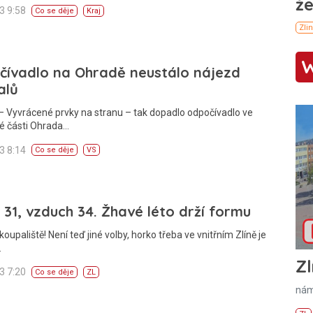
13 9:58
Co se děje
Kraj
čívadlo na Ohradě neustálo nájezd
alů
 Vyvrácené prvky na stranu – tak dopadlo odpočívadlo ve
é části Ohrada…
13 8:14
Co se děje
VS
31, vzduch 34. Žhavé léto drží formu
koupaliště! Není teď jiné volby, horko třeba ve vnitřním Zlíně je
…
Zl
13 7:20
Co se děje
ZL
nám