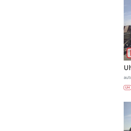
U
aut
UH