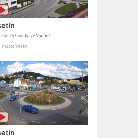
etín
telná křižovatka ve Vsetíně
město Vsetín
etín