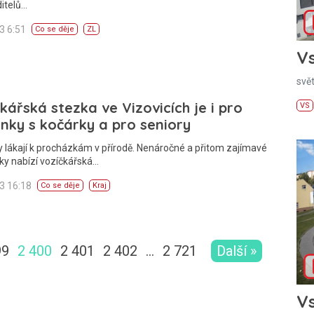
itelů…
13 6:51
Co se děje
ZL
Vs
svě
kářská stezka ve Vizovicích je i pro
VS
ky s kočárky a pro seniory
y lákají k procházkám v přírodě. Nenáročné a přitom zajímavé
ky nabízí vozíčkářská…
13 16:18
Co se děje
Kraj
99
2 400
2 401
2 402
…
2 721
Další »
Vs