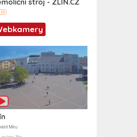
Webkamery
ín
ěstí Míru