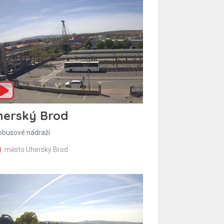
herský Brod
obusové nádraží
město Uherský Brod