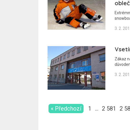
obleč
Extrémní
snowboa
3. 2. 20
Vset
Zákaz ná
důvodem
3. 2. 20
« Předchozí
1
…
2 581
2 5