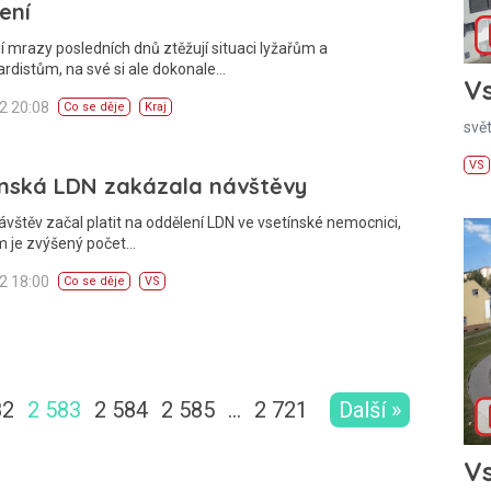
ení
 mrazy posledních dnů ztěžují situaci lyžařům a
rdistům, na své si ale dokonale…
Vs
12 20:08
Co se děje
Kraj
svě
VS
ínská LDN zakázala návštěvy
vštěv začal platit na oddělení LDN ve vsetínské nemocnici,
 je zvýšený počet…
12 18:00
Co se děje
VS
82
2 583
2 584
2 585
…
2 721
Další »
Vs