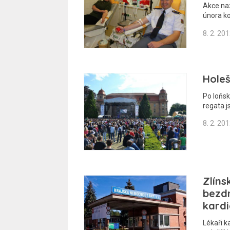
Akce na
února ko
8. 2. 20
Holeš
Po loňs
regata j
8. 2. 20
Zlíns
bezdr
kard
Lékaři k