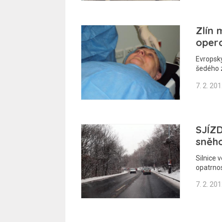
Zlín 
opero
Evropský
šedého 
7. 2. 20
SJÍZD
sněh
Silnice 
opatrnos
7. 2. 20