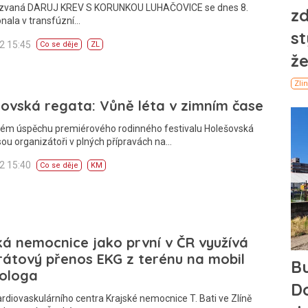
zvaná DARUJ KREV S KORUNKOU LUHAČOVICE se dnes 8.
nala v transfúzní…
12 15:45
Co se děje
ZL
ovská regata: Vůně léta v zimním čase
kém úspěchu premiérového rodinného festivalu Holešovská
sou organizátoři v plných přípravách na…
12 15:40
Co se děje
KM
ká nemocnice jako první v ČR využívá
átový přenos EKG z terénu na mobil
iologa
ardiovaskulárního centra Krajské nemocnice T. Bati ve Zlíně