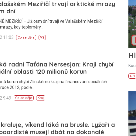
lašském Meziříčí trvají arktické mrazy
m dní
 MEZIŘÍČÍ – Již osm dní trvají ve Valašském Meziříčí
 mrazy, kdy teploměry…
12 11:03
Co se děje
VS
H
ká radní Taťána Nersesjan: Kraji chybí
Kou
iální oblasti 120 milionů korun
UH
onů korun chybí Zlínskému kraji na financování sociálních
 roce 2012, podle…
12 9:49
Co se děje
Kraj
kraluje, víkend láká na brusle. Lyžaři a
boardisté musejí dbát na dokonalé