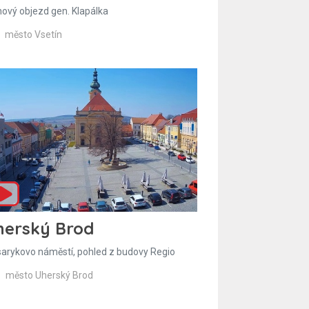
hový objezd gen. Klapálka
město Vsetín
herský Brod
arykovo náměstí, pohled z budovy Regio
město Uherský Brod