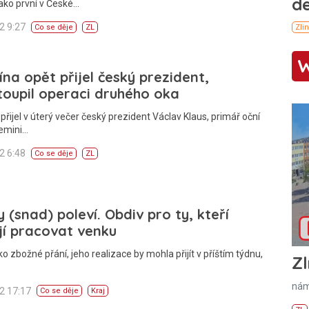
 jako první v České…
12 9:27
Co se děje
ZL
ína opět přijel český prezident,
oupil operaci druhého oka
 přijel v úterý večer český prezident Václav Klaus, primář oční
Gemini…
12 6:48
Co se děje
ZL
 (snad) poleví. Obdiv pro ty, kteří
í pracovat venku
ako zbožné přání, jeho realizace by mohla přijít v příštím týdnu,
Zl
nám
12 17:17
Co se děje
Kraj