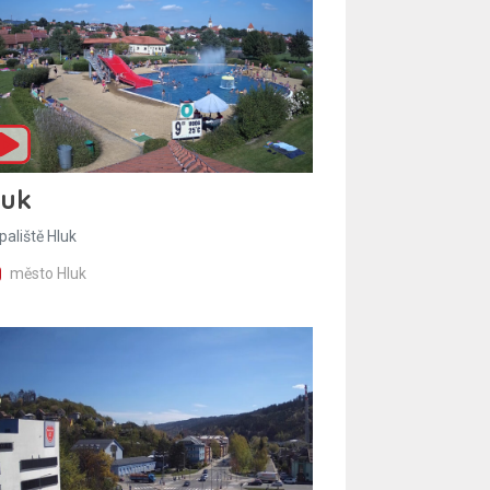
luk
paliště Hluk
město Hluk