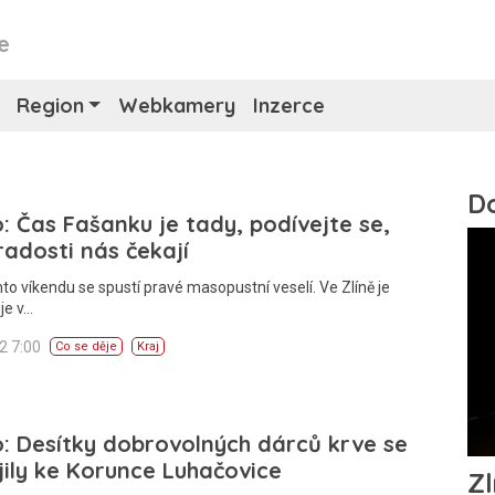
e
Region
Webkamery
Inzerce
: Čas Fašanku je tady, podívejte se,
radosti nás čekají
to víkendu se spustí pravé masopustní veselí. Ve Zlíně je
je v…
12 7:00
Co se děje
Kraj
: Desítky dobrovolných dárců krve se
jily ke Korunce Luhačovice