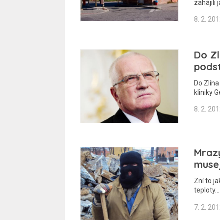
zahájili
8. 2. 20
Do Zl
podst
Do Zlína
kliniky 
8. 2. 20
Mrazy
musej
Zní to j
teploty…
7. 2. 20