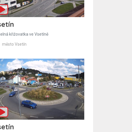
etín
telná křižovatka ve Vsetíně
město Vsetín
etín