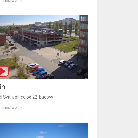
město Zlín
ín
l Svit, pohled od 22. budovy
město Zlín