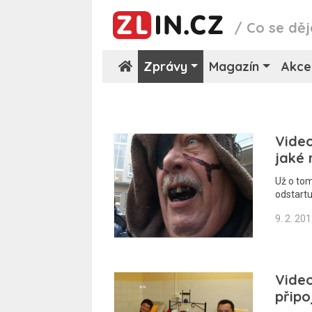
/
Co se děj
Zprávy
Magazín
Akce
Video
jaké 
Už o tom
odstartu
9. 2. 20
Video
připo