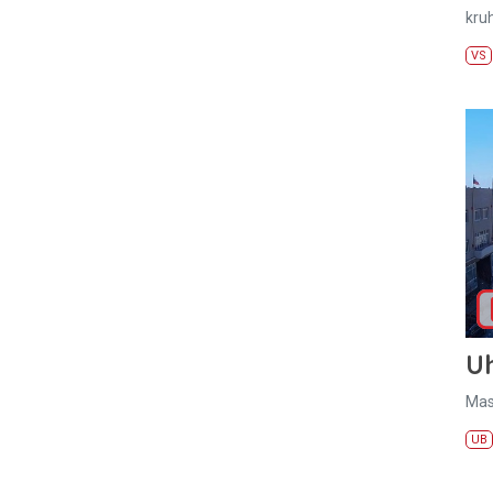
kru
VS
U
Mas
UB