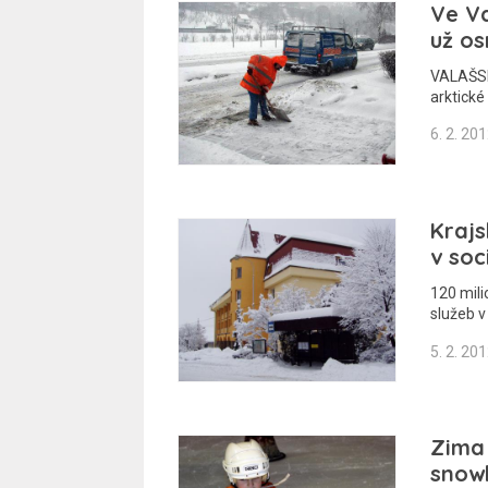
Ve Va
už os
VALAŠSKÉ
arktické
6. 2. 20
Krajs
v soc
120 mili
služeb v
5. 2. 20
Zima 
snow