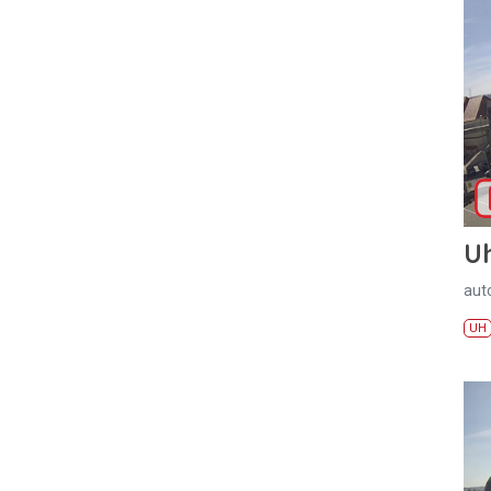
U
aut
UH