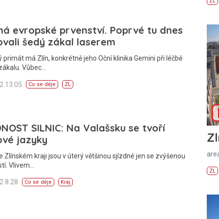
ZL
má evropské prvenství. Poprvé tu dnes
vali šedý zákal laserem
 primát má Zlín, konkrétně jeho Oční klinika Gemini při léčbě
zákalu. Vůbec…
12 13:05
Co se děje
ZL
NOST SILNIC: Na Valašsku se tvoří
Zl
ové jazyky
areá
ve Zlínském kraji jsou v úterý většinou sjízdné jen se zvýšenou
tí. Vlivem…
ZL
12 8:28
Co se děje
Kraj