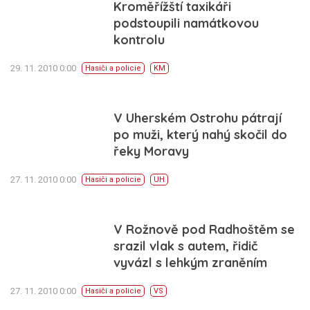
Kroměřížští taxikáři
podstoupili namátkovou
kontrolu
29. 11. 2010 0:00
Hasiči a policie
KM
V Uherském Ostrohu pátrají
po muži, který nahý skočil do
řeky Moravy
27. 11. 2010 0:00
Hasiči a policie
UH
V Rožnově pod Radhoštěm se
srazil vlak s autem, řidič
vyvázl s lehkým zraněním
27. 11. 2010 0:00
Hasiči a policie
VS