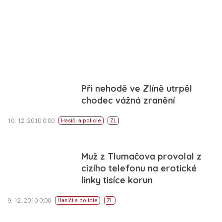
Při nehodě ve Zlíně utrpěl
chodec vážná zranění
10. 12. 2010 0:00
Hasiči a policie
ZL
Muž z Tlumačova provolal z
cizího telefonu na erotické
linky tisíce korun
9. 12. 2010 0:00
Hasiči a policie
ZL