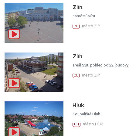
Zlín
náměstí Míru
město Zlín
ZL
Zlín
areál Svit, pohled od 22. budovy
město Zlín
ZL
Hluk
Koupaliště Hluk
město Hluk
UH