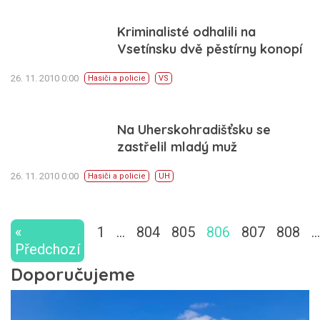
Kriminalisté odhalili na
Vsetínsku dvě pěstírny konopí
26. 11. 2010 0:00
Hasiči a policie
VS
Na Uherskohradišťsku se
zastřelil mladý muž
26. 11. 2010 0:00
Hasiči a policie
UH
«
1
…
804
805
806
807
808
…
Předchozí