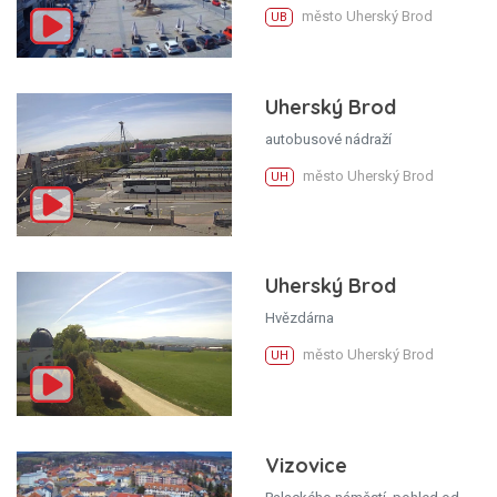
město Uherský Brod
UB
Uherský Brod
autobusové nádraží
město Uherský Brod
UH
Uherský Brod
Hvězdárna
město Uherský Brod
UH
Vizovice