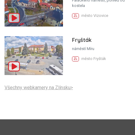
Palackého náměstí, pohled od
kostela
město Vizovice
ZL
Fryšták
náměstí Míru
město Fryšták
ZL
Všechny webkamery na Zlínsku>