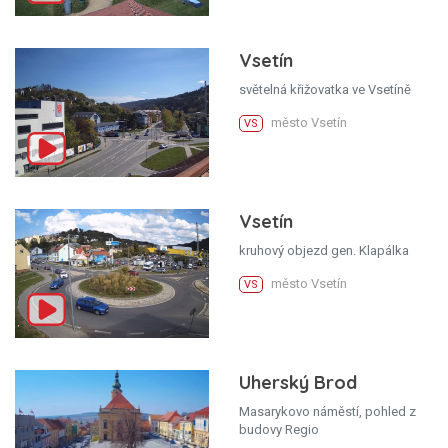
Vsetín
světelná křižovatka ve Vsetíně
město Vsetín
VS
Vsetín
kruhový objezd gen. Klapálka
město Vsetín
VS
Uherský Brod
Masarykovo náměstí, pohled z
budovy Regio