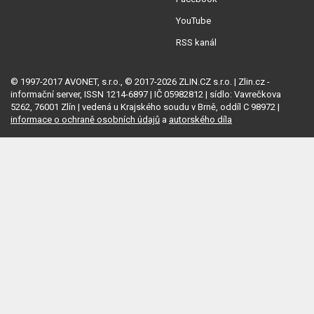
YouTube
RSS kanál
© 1997-2017 AVONET, s.r.o., © 2017-2026 ZLIN.CZ s.r.o. | Zlin.cz -
informační server, ISSN 1214-6897 | IČ 05982812 | sídlo: Vavrečkova
5262, 76001 Zlín | vedená u Krajského soudu v Brně, oddíl C 98972 |
informace o ochraně osobních údajů
a
autorského díla