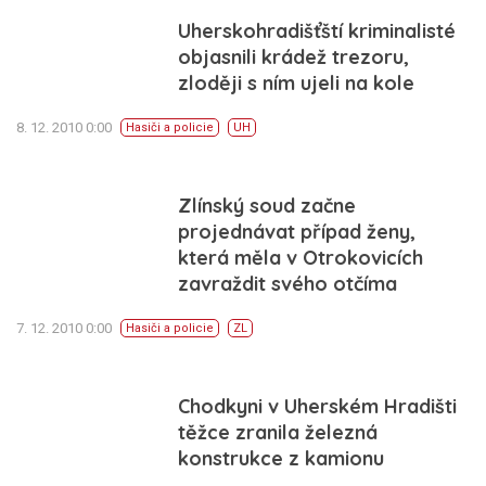
Uherskohradišťští kriminalisté
objasnili krádež trezoru,
zloději s ním ujeli na kole
8. 12. 2010 0:00
Hasiči a policie
UH
Zlínský soud začne
projednávat případ ženy,
která měla v Otrokovicích
zavraždit svého otčíma
7. 12. 2010 0:00
Hasiči a policie
ZL
Chodkyni v Uherském Hradišti
těžce zranila železná
konstrukce z kamionu