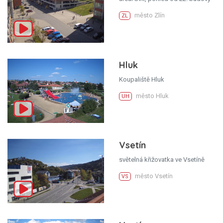
město Zlín
ZL
Hluk
Koupaliště Hluk
město Hluk
UH
Vsetín
světelná křižovatka ve Vsetíně
město Vsetín
VS