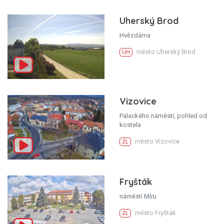
Uherský Brod
Hvězdárna
město Uherský Brod
UH
Vizovice
Palackého náměstí, pohled od
kostela
město Vizovice
ZL
Fryšták
náměstí Míru
město Fryšták
ZL