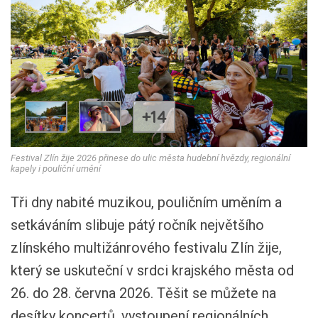
+14
Festival Zlín žije 2026 přinese do ulic města hudební hvězdy, regionální
kapely i pouliční umění
Tři dny nabité muzikou, pouličním uměním a
setkáváním slibuje pátý ročník největšího
zlínského multižánrového festivalu Zlín žije,
který se uskuteční v srdci krajského města od
26. do 28. června 2026. Těšit se můžete na
desítky koncertů, vystoupení regionálních