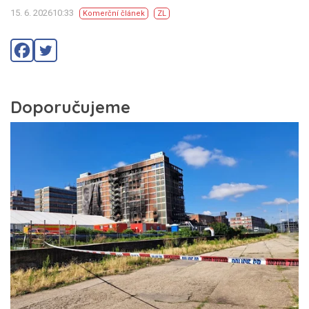
15. 6. 202610:33
Komerční článek
ZL