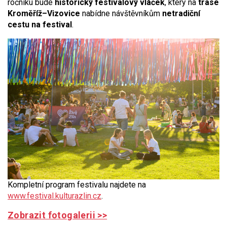
ročníku bude
historický festivalový vláček
, který na
trase
Kroměříž–Vizovice
nabídne návštěvníkům
netradiční
cestu na festival
.
Kompletní program festivalu najdete na
www.festival.kulturazlin.cz
.
Zobrazit fotogalerii >>