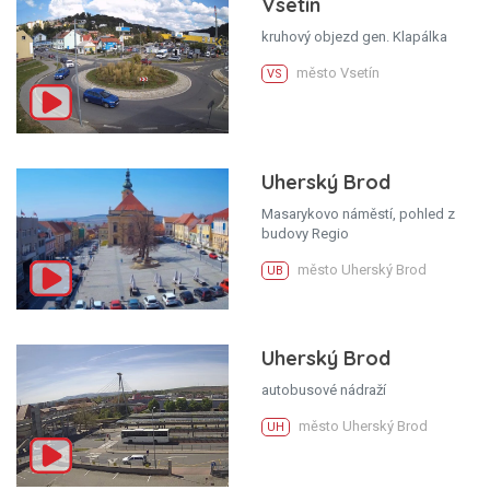
Vsetín
kruhový objezd gen. Klapálka
město Vsetín
VS
Uherský Brod
Masarykovo náměstí, pohled z
budovy Regio
město Uherský Brod
UB
Uherský Brod
autobusové nádraží
město Uherský Brod
UH