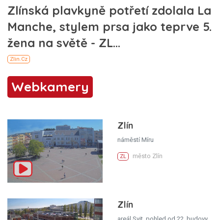
Webkamery
Zlín
náměstí Míru
město Zlín
ZL
Zlín
areál Svit, pohled od 22. budovy