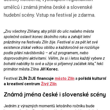
umělců i známá jména české a slovenské
hudební scény. Vstup na festival je zdarma.
„Zvu všechny Zlíňany, aby přišli do ulic našeho města
společně oslavit konec školního roku a zahájit letní
prázdniny na festivalu Zlín žije. Festival si za pět let své
existence získal velkou oblibu a každoročně se rozšiřuje
podle přání návštěvníků – ať už programem, nebo
doprovodnými aktivitami. Věřím, že si i letos každý vybere z
bohaté nabídky to své a užije si příjemný začátek léta,“
řekl
primátor města Zlína
Jiří Korec.
Festival
ZLÍN ŽIJE financuje
město Zlín
a
pořádá kulturní
a kreativní centrum
Živý Zlín
.
Známá jména české i slovenské scény
Jedním z výrazných momentů letošního ročníku bude