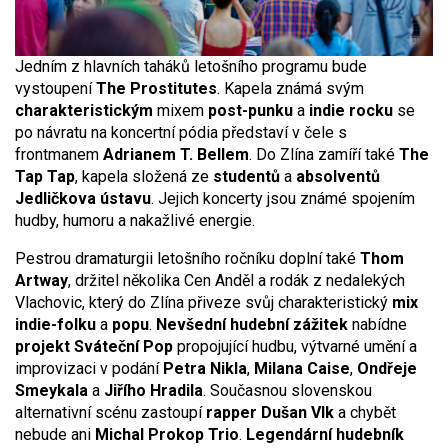
Jedním z hlavních taháků letošního programu bude
vystoupení
The Prostitutes
. Kapela známá svým
charakteristickým
mixem
post-punku
a
indie rocku
se
po návratu na koncertní pódia představí v čele s
frontmanem
Adrianem T. Bellem
. Do Zlína zamíří také
The
Tap Tap
, kapela složená ze
studentů
a
absolventů
Jedličkova ústavu
. Jejich koncerty jsou známé spojením
hudby, humoru a nakažlivé energie.
Pestrou dramaturgii letošního ročníku doplní také
Thom
Artway
, držitel několika Cen Anděl a rodák z nedalekých
Vlachovic, který do Zlína přiveze svůj charakteristický
mix
indie-folku
a
popu
.
Nevšední hudební zážitek
nabídne
projekt Sváteční Pop
propojující hudbu, výtvarné umění a
improvizaci v podání
Petra Nikla
,
Milana Caise
,
Ondřeje
Smeykala
a
Jiřího Hradila
. Současnou slovenskou
alternativní scénu zastoupí
rapper Dušan Vlk
a chybět
nebude ani
Michal Prokop Trio
.
Legendární hudebník