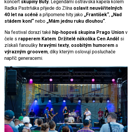
koncert
skupiny Buty.
Legendární ostravská kapela kolem
Radka Pastrňáka přijede do Zlína
oslavit neuvěřitelných
40 let na scéně
a připomene hity jako
„František“
,
„Nad
stádem koní“
nebo
„Mám jednu ruku dlouhou“
.
Na festival dorazí také
hip-hopová skupina
Prago Union
v
čele s
rapperem Katem
.
Držitelé několika Cen Anděl
si
získali fanoušky
hravými texty
,
osobitým humorem
a
výrazným groovem
, díky kterým oslovují posluchače
napříč generacemi.