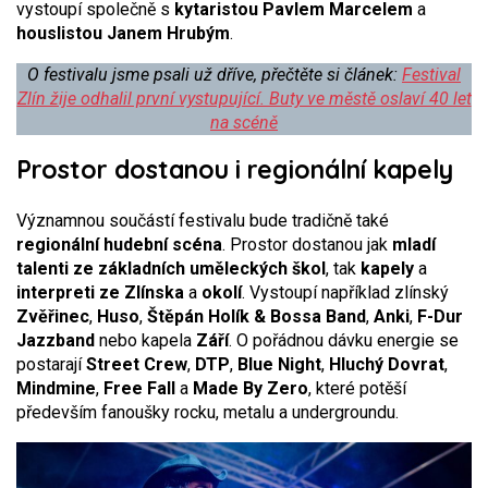
vystoupí společně s
kytaristou Pavlem Marcelem
a
houslistou Janem Hrubým
.
O festivalu jsme psali už dříve, přečtěte si článek:
Festival
Zlín žije odhalil první vystupující. Buty ve městě oslaví 40 let
na scéně
Prostor dostanou i regionální kapely
Významnou součástí festivalu bude tradičně také
regionální hudební scéna
. Prostor dostanou jak
mladí
talenti ze základních uměleckých škol
, tak
kapely
a
interpreti ze Zlínska
a
okolí
. Vystoupí například zlínský
Zvěřinec
,
Huso
,
Štěpán Holík
& Bossa Band
,
Anki
,
F-Dur
Jazzband
nebo kapela
Září
. O pořádnou dávku energie se
postarají
Street Crew
,
DTP
,
Blue Night
,
Hluchý Dovrat
,
Mindmine
,
Free Fall
a
Made By Zero
, které potěší
především fanoušky rocku, metalu a undergroundu.