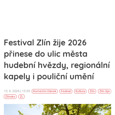
Festival Zlín žije 2026
přinese do ulic města
hudební hvězdy, regionální
kapely i pouliční umění
15. 6. 2026 | 15:59
Komerční článek
Festival
Kultura
Zlín
Zlín žije
Zlínsko
ZL