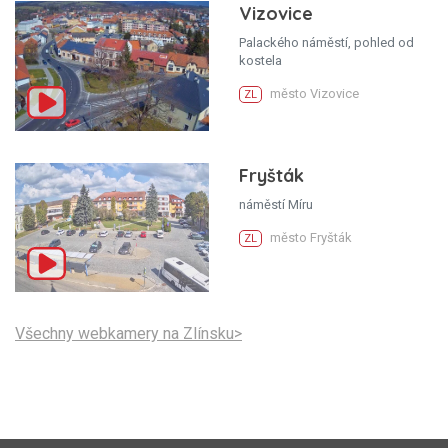
Vizovice
Palackého náměstí, pohled od
kostela
město Vizovice
ZL
Fryšták
náměstí Míru
město Fryšták
ZL
Všechny webkamery na Zlínsku>