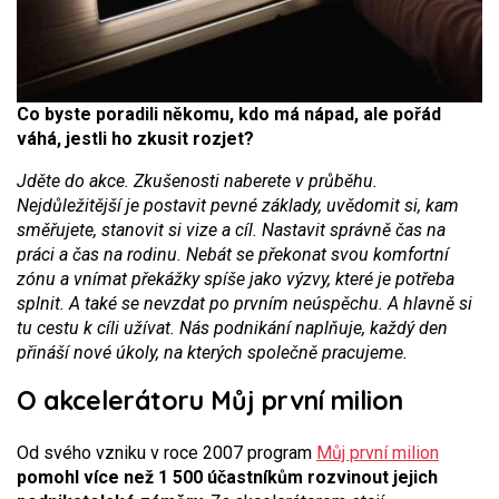
Co byste poradili někomu, kdo má nápad, ale pořád
váhá, jestli ho zkusit rozjet?
Jděte do akce. Zkušenosti naberete v průběhu.
Nejdůležitější je postavit pevné základy, uvědomit si, kam
směřujete, stanovit si vize a cíl. Nastavit správně čas na
práci a čas na rodinu. Nebát se překonat svou komfortní
zónu a vnímat překážky spíše jako výzvy, které je potřeba
splnit. A také se nevzdat po prvním neúspěchu. A hlavně si
tu cestu k cíli užívat. Nás podnikání naplňuje, každý den
přináší nové úkoly, na kterých společně pracujeme.
O akcelerátoru Můj první milion
Od svého vzniku v roce 2007 program
Můj první milion
pomohl více než 1 500 účastníkům rozvinout jejich