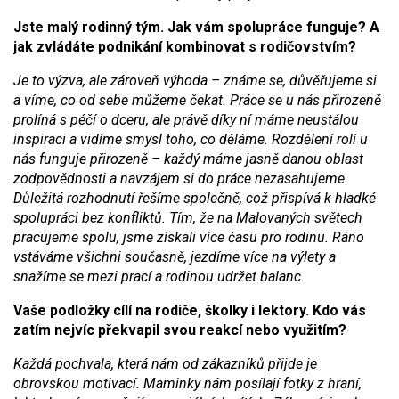
Jste malý rodinný tým. Jak vám spolupráce funguje? A
jak zvládáte podnikání kombinovat s rodičovstvím?
Je to výzva, ale zároveň výhoda – známe se, důvěřujeme si
a víme, co od sebe můžeme čekat. Práce se u nás přirozeně
prolíná s péčí o dceru, ale právě díky ní máme neustálou
inspiraci a vidíme smysl toho, co děláme. Rozdělení rolí u
nás funguje přirozeně – každý máme jasně danou oblast
zodpovědnosti a navzájem si do práce nezasahujeme.
Důležitá rozhodnutí řešíme společně, což přispívá k hladké
spolupráci bez konfliktů. Tím, že na Malovaných světech
pracujeme spolu, jsme získali více času pro rodinu. Ráno
vstáváme všichni současně, jezdíme více na výlety a
snažíme se mezi prací a rodinou udržet balanc.
Vaše podložky cílí na rodiče, školky i lektory. Kdo vás
zatím nejvíc překvapil svou reakcí nebo využitím?
Každá pochvala, která nám od zákazníků přijde je
obrovskou motivací. Maminky nám posílají fotky z hraní,