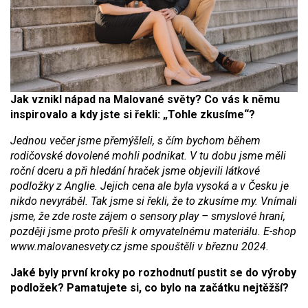
Jak vznikl nápad na Malované světy? Co vás k němu
inspirovalo a kdy jste si řekli: „Tohle zkusíme“?
Jednou večer jsme přemýšleli, s čím bychom během
rodičovské dovolené mohli podnikat. V tu dobu jsme měli
roční dceru a při hledání hraček jsme objevili látkové
podložky z Anglie. Jejich cena ale byla vysoká a v Česku je
nikdo nevyráběl. Tak jsme si řekli, že to zkusíme my. Vnímali
jsme, že zde roste zájem o sensory play – smyslové hraní,
později jsme proto přešli k omyvatelnému materiálu. E-shop
www.malovanesvety.cz jsme spouštěli v březnu 2024.
Jaké byly první kroky po rozhodnutí pustit se do výroby
podložek? Pamatujete si, co bylo na začátku nejtěžší?