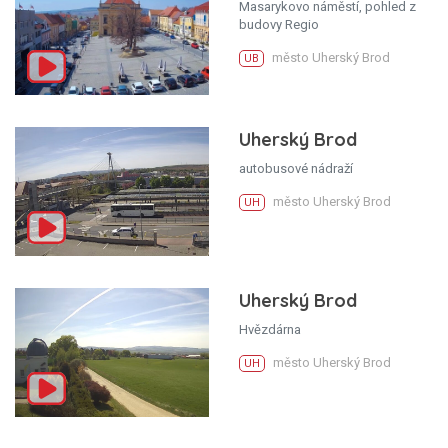
Masarykovo náměstí, pohled z
budovy Regio
město Uherský Brod
UB
Uherský Brod
autobusové nádraží
město Uherský Brod
UH
Uherský Brod
Hvězdárna
město Uherský Brod
UH