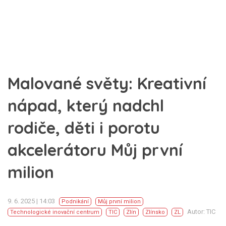
Malované světy: Kreativní
nápad, který nadchl
rodiče, děti i porotu
akcelerátoru Můj první
milion
9. 6. 2025 | 14:03
Podnikání
Můj první milion
Autor: TIC
Technologické inovační centrum
TIC
Zlín
Zlínsko
ZL