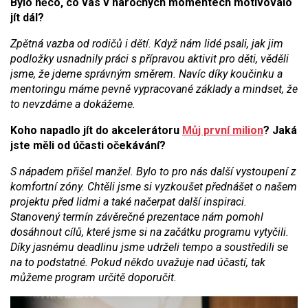
Bylo něco, co vás v náročných momentech motivovalo
jít dál?
Zpětná vazba od rodičů i dětí. Když nám lidé psali, jak jim
podložky usnadnily práci s přípravou aktivit pro děti, věděli
jsme, že jdeme správným směrem. Navíc díky koučinku a
mentoringu máme pevně vypracované základy a mindset, že
to nevzdáme a dokážeme.
Koho napadlo jít do akcelerátoru
Můj první milion
? Jaká
jste měli od účasti očekávání?
S nápadem přišel manžel. Bylo to pro nás další vystoupení z
komfortní zóny. Chtěli jsme si vyzkoušet přednášet o našem
projektu před lidmi a také načerpat další inspiraci.
Stanovený termín závěrečné prezentace nám pomohl
dosáhnout cílů, které jsme si na začátku programu vytyčili.
Díky jasnému deadlinu jsme udrželi tempo a soustředili se
na to podstatné. Pokud někdo uvažuje nad účastí, tak
můžeme program určitě doporučit.