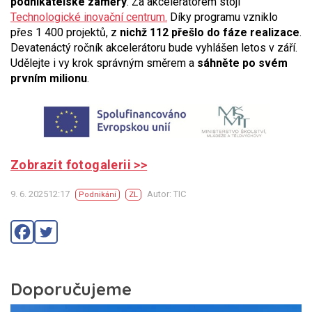
podnikatelské záměry
. Za akcelerátorem stojí
Technologické inovační centrum.
Díky programu vzniklo
přes 1 400 projektů, z
nichž 112 přešlo do fáze realizace
.
Devatenáctý ročník akcelerátoru bude vyhlášen letos v září.
Udělejte i vy krok správným směrem a
sáhněte po svém
prvním milionu
.
Zobrazit fotogalerii >>
9. 6. 202512:17
Autor: TIC
Podnikání
ZL