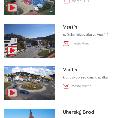
město Hluk
UH
Vsetín
světelná křižovatka ve Vsetíně
město Vsetín
VS
Vsetín
kruhový objezd gen. Klapálka
město Vsetín
VS
Uherský Brod