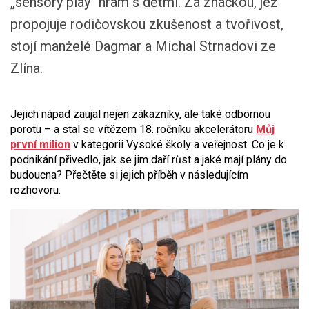
„sensory play“ hrám s dětmi. Za značkou, jež
propojuje rodičovskou zkušenost a tvořivost,
stojí manželé Dagmar a Michal Strnadovi ze
Zlína.
Jejich nápad zaujal nejen zákazníky, ale také odbornou
porotu – a stal se vítězem 18. ročníku akcelerátoru
Můj
první milion
v kategorii Vysoké školy a veřejnost. Co je k
podnikání přivedlo, jak se jim daří růst a jaké mají plány do
budoucna? Přečtěte si jejich příběh v následujícím
rozhovoru.