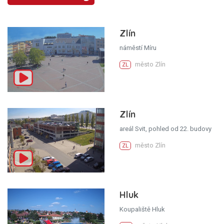
Zlín
náměstí Míru
město Zlín
ZL
Zlín
areál Svit, pohled od 22. budovy
město Zlín
ZL
Hluk
Koupaliště Hluk