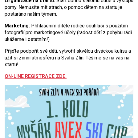
Organizace na startu:
Start obřího slalomu bude u výstupu
pomy. Nemusíte mít strach, o pomoc dětem na startu je
postaráno naším týmem.
Marketing:
Přihlášením dítěte rodiče souhlasí s použitím
fotografií pro marketingové účely (radost dětí z pohybu rádi
ukážeme i ostatním!).
Přijďte podpořit své děti, vytvořit skvělou diváckou kulisu a
užít si zimní atmosféru na Svahu Zlín. Těšíme se na vás na
startu!
ON-LINE REGISTRACE ZDE.