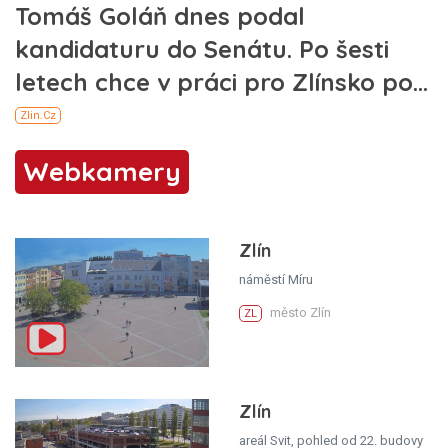
Webkamery
Zlín
náměstí Míru
město Zlín
ZL
Zlín
areál Svit, pohled od 22. budovy