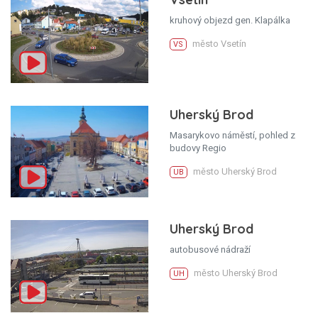
kruhový objezd gen. Klapálka
město Vsetín
VS
Uherský Brod
Masarykovo náměstí, pohled z
budovy Regio
město Uherský Brod
UB
Uherský Brod
autobusové nádraží
město Uherský Brod
UH