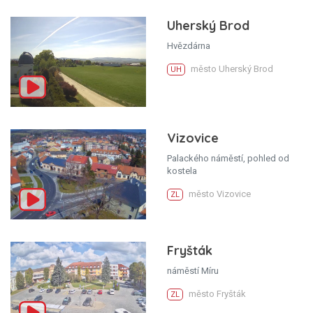
Uherský Brod
Hvězdárna
město Uherský Brod
UH
Vizovice
Palackého náměstí, pohled od
kostela
město Vizovice
ZL
Fryšták
náměstí Míru
město Fryšták
ZL