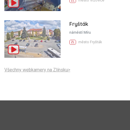
město Vizovice
ZL
Fryšták
náměstí Míru
město Fryšták
ZL
Všechny webkamery na Zlínsku>