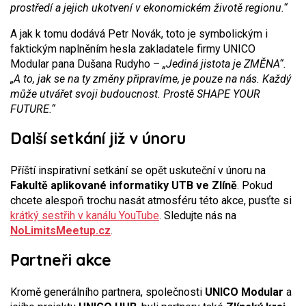
prostředí a jejich ukotvení v ekonomickém životě regionu.“
A jak k tomu dodává Petr Novák, toto je symbolickým i
faktickým naplněním hesla zakladatele firmy UNICO
Modular pana Dušana Rudyho –
„Jediná jistota je ZMĚNA“.
„A to, jak se na ty změny připravíme, je pouze na nás. Každý
může utvářet svoji budoucnost. Prostě SHAPE YOUR
FUTURE.“
Další setkání již v únoru
Příští inspirativní setkání se opět uskuteční v únoru na
Fakultě aplikované informatiky UTB ve Zlíně
. Pokud
chcete alespoň trochu nasát atmosféru této akce, pusťte si
krátký sestřih v kanálu YouTube
. Sledujte nás na
NoLimitsMeetup.cz
.
Partneři akce
Kromě generálního partnera, společnosti
UNICO Modular
a