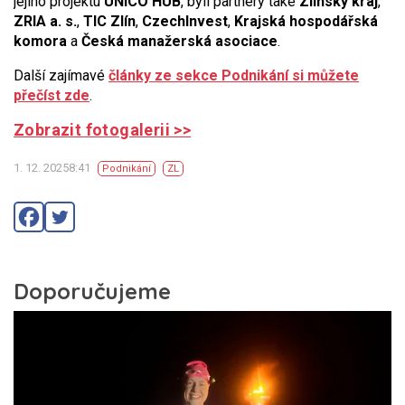
jejího projektu
UNICO HUB
, byli partnery také
Zlínský kraj
,
ZRIA a. s.
,
TIC Zlín
,
CzechInvest
,
Krajská hospodářská
komora
a
Česká manažerská asociace
.
Další zajímavé
články ze sekce Podnikání si můžete
přečíst zde
.
Zobrazit fotogalerii >>
1. 12. 20258:41
Podnikání
ZL