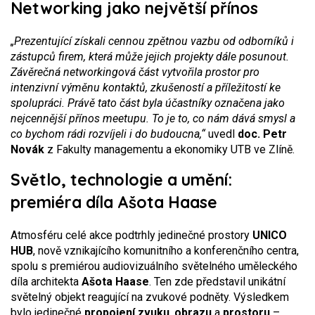
Networking jako největší přínos
„Prezentující získali cennou zpětnou vazbu od odborníků i
zástupců firem, která může jejich projekty dále posunout.
Závěrečná networkingová část vytvořila prostor pro
intenzivní výměnu kontaktů, zkušeností a příležitostí ke
spolupráci. Právě tato část byla účastníky označena jako
nejcennější přínos meetupu. To je to, co nám dává smysl a
co bychom rádi rozvíjeli i do budoucna,“
uvedl
doc. Petr
Novák
z Fakulty managementu a ekonomiky UTB ve Zlíně.
Světlo, technologie a umění:
premiéra díla Ašota Haase
Atmosféru celé akce podtrhly jedinečné prostory
UNICO
HUB
, nově vznikajícího komunitního a konferenčního centra,
spolu s premiérou audiovizuálního světelného uměleckého
díla architekta
Ašota Haase
. Ten zde představil unikátní
světelný objekt reagující na zvukové podněty. Výsledkem
bylo jedinečné
propojení zvuku
,
obrazu
a
prostoru
–