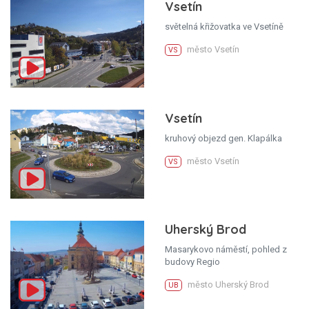
Vsetín
světelná křižovatka ve Vsetíně
město Vsetín
VS
Vsetín
kruhový objezd gen. Klapálka
město Vsetín
VS
Uherský Brod
Masarykovo náměstí, pohled z
budovy Regio
město Uherský Brod
UB