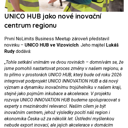
UNICO HUB jako nové inovační
centrum regionu
První NoLimits Business Meetup zároveň představil
novinku –
UNICO HUB ve Vizovicích
. Jeho majitel
Lukáš
Rudy
dodává:
„Tohle setkání vnímám ve dvou rovinách – domnívám se, že
jsme pomohli nastartovat proces změny v našem regionu, a
to přímo v prostorách UNICO HUB, který bude od roku 2026
integrovat podprojekt UNICO INNOVATION HUB a dá nový
význam a dynamiku inovačnímu trojúhelníku v našem kraji,
stejně jako pojmům inkubace a akcelerace. V projektu
rozvoje UNICO INNOVATION HUB budeme spolupracovat s
experty s mezinárodní relevancí. Naším cílem je být
inovačním centrem, jehož výsledky pocítí náš region i
ekonomika Česka už za několik let. Ústřední myšlenkou
nebude export inovací, ale jejich akcelerace v domácím