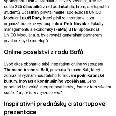
společnosti UNICO Modular a. s. ve Vizovicích, kde se
sešlo
225 účastníků
z řad podnikatelů, firem, startupistů i
studentů. Účastníky přivítal majitel společnosti UNICO
Modular
Lukáš Rudy
, který plnil roli hostitele, a za
organizátora akce vystoupil
doc. Petr Novák
z Fakulty
managementu a ekonomiky (
FaME
)
UTB
. Společnost
UNICO Modular a. s. byla rovněž generálním partnerem
prvního z cyklu meetupů.
Online poselství z rodu Baťů
Úvod akce obohatilo také inspirativní online vystoupení
Thomase Archera Bati
, pravnuka Tomáše Bati, který
zdůraznil význam neustálého formování
podnikatelské
kultury
,
inovací
a
kontinuálního vzdělávání
. Jeho
poselství lze volně interpretovat hesly
„Jsme v tom všichni
spolu…“
a
„…v tom nejsme sami“
.
Inspirativní přednášky a startupové
prezentace