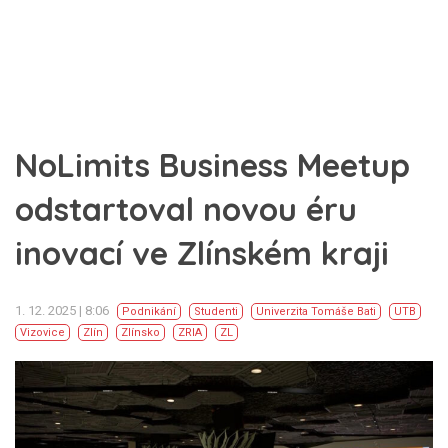
NoLimits Business Meetup
odstartoval novou éru
inovací ve Zlínském kraji
1. 12. 2025 | 8:06
Podnikání
Studenti
Univerzita Tomáše Bati
UTB
Vizovice
Zlín
Zlínsko
ZRIA
ZL