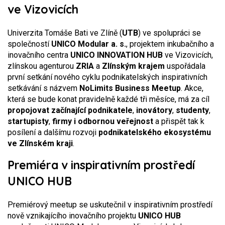
ve Vizovicích
Univerzita Tomáše Bati ve Zlíně (
UTB
) ve spolupráci se
společností
UNICO Modular a. s.
, projektem inkubačního a
inovačního centra
UNICO INNOVATION HUB
ve Vizovicích,
zlínskou agenturou
ZRIA
a
Zlínským krajem
uspořádala
první setkání nového cyklu podnikatelských inspirativních
setkávání s názvem
NoLimits Business Meetup
. Akce,
která se bude konat pravidelně každé tři měsíce, má za cíl
propojovat začínající podnikatele
,
inovátory
,
studenty
,
startupisty
,
firmy i odbornou veřejnost
a přispět tak k
posílení a dalšímu rozvoji
podnikatelského ekosystému
ve Zlínském kraji
.
Premiéra v inspirativním prostředí
UNICO HUB
Premiérový meetup se uskutečnil v inspirativním prostředí
nově vznikajícího inovačního projektu
UNICO HUB