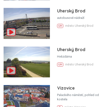
Uherský Brod
autobusové nádraží
město Uherský Brod
UH
Uherský Brod
Hvězdárna
město Uherský Brod
UH
Vizovice
Palackého náměstí, pohled od
kostela