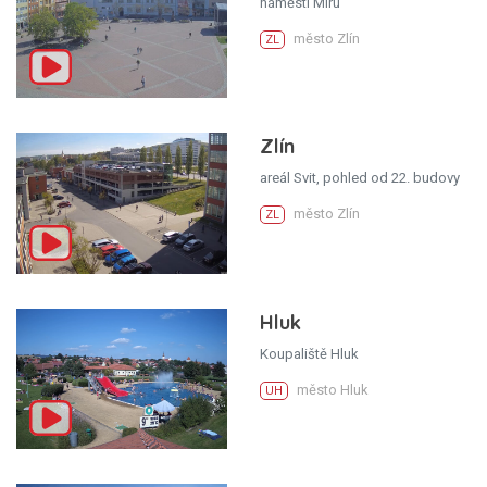
náměstí Míru
město Zlín
ZL
Zlín
areál Svit, pohled od 22. budovy
město Zlín
ZL
Hluk
Koupaliště Hluk
město Hluk
UH