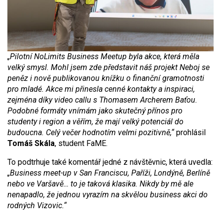
„Pilotní NoLimits Business Meetup byla akce, která měla
velký smysl. Mohl jsem zde představit náš projekt Neboj se
peněz i nově publikovanou knížku o finanční gramotnosti
pro mladé. Akce mi přinesla cenné kontakty a inspiraci,
zejména díky video callu s Thomasem Archerem Baťou.
Podobné formáty vnímám jako skutečný přínos pro
studenty i region a věřím, že mají velký potenciál do
budoucna. Celý večer hodnotím velmi pozitivně,“
prohlásil
Tomáš Skála
, student FaME.
To podtrhuje také komentář jedné z návštěvnic, která uvedla:
„Business meet-up v San Franciscu, Paříži, Londýně, Berlíně
nebo ve Varšavě… to je taková klasika. Nikdy by mě ale
nenapadlo, že jednou vyrazím na skvělou business akci do
rodných Vizovic.“