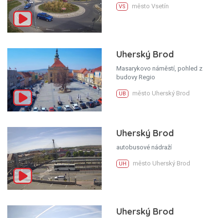
město Vsetín
VS
Uherský Brod
Masarykovo náměstí, pohled z
budovy Regio
město Uherský Brod
UB
Uherský Brod
autobusové nádraží
město Uherský Brod
UH
Uherský Brod