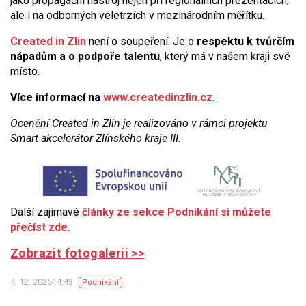
jako propagační nástroj nejen při regionálních prezentacích,
ale i na odborných veletrzích v mezinárodním měřítku.
Created in Zlin
není o soupeření. Je o
respektu k tvůrčím
nápadům a o podpoře talentu
, který má v našem kraji své
místo.
Více informací na
www.createdinzlin.cz
.
Ocenění Created in Zlin je realizováno v rámci projektu
Smart akcelerátor Zlínského kraje III.
Další zajímavé
články ze sekce Podnikání si můžete
přečíst zde
.
Zobrazit fotogalerii >>
4. 12. 202514:43
Podnikání