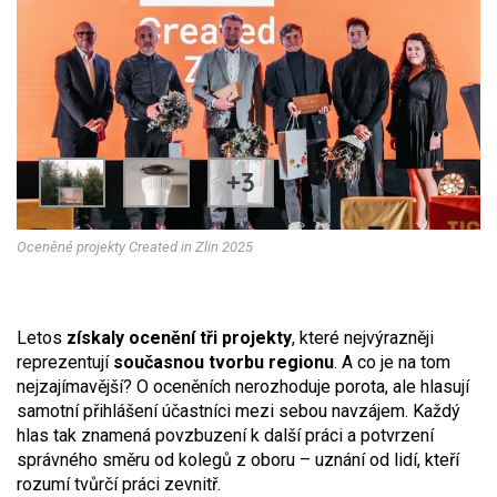
+3
Oceněné projekty Created in Zlin 2025
Letos
získaly ocenění tři projekty
, které nejvýrazněji
reprezentují
současnou tvorbu regionu
. A co je na tom
nejzajímavější? O oceněních nerozhoduje porota, ale hlasují
samotní přihlášení účastníci mezi sebou navzájem. Každý
hlas tak znamená povzbuzení k další práci a potvrzení
správného směru od kolegů z oboru – uznání od lidí, kteří
rozumí tvůrčí práci zevnitř.