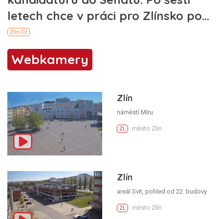
Webkamery
Zlín
náměstí Míru
město Zlín
ZL
Zlín
areál Svit, pohled od 22. budovy
město Zlín
ZL