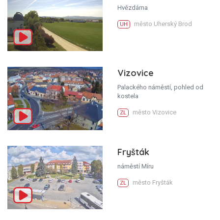
Hvězdárna
město Uherský Brod
UH
Vizovice
Palackého náměstí, pohled od
kostela
město Vizovice
ZL
Fryšták
náměstí Míru
město Fryšták
ZL