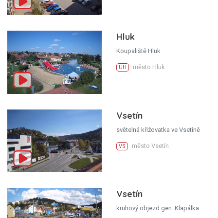
Hluk
Koupaliště Hluk
město Hluk
UH
Vsetín
světelná křižovatka ve Vsetíně
město Vsetín
VS
Vsetín
kruhový objezd gen. Klapálka