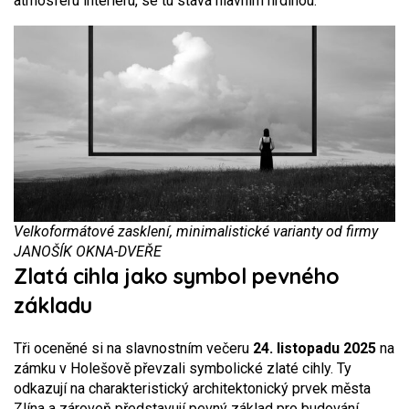
atmosféru interiéru, se tu stává hlavním hrdinou.
Velkoformátové zasklení, minimalistické varianty od firmy
JANOŠÍK OKNA-DVEŘE
Zlatá cihla jako symbol pevného
základu
Tři oceněné si na slavnostním večeru
24. listopadu 2025
na
zámku v Holešově převzali symbolické zlaté cihly. Ty
odkazují na charakteristický architektonický prvek města
Zlína a zároveň představují pevný základ pro budování