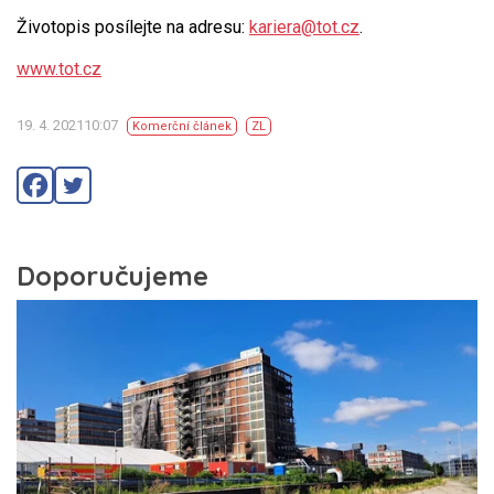
Životopis posílejte na adresu:
kariera@tot.cz
.
www.tot.cz
19. 4. 202110:07
Komerční článek
ZL