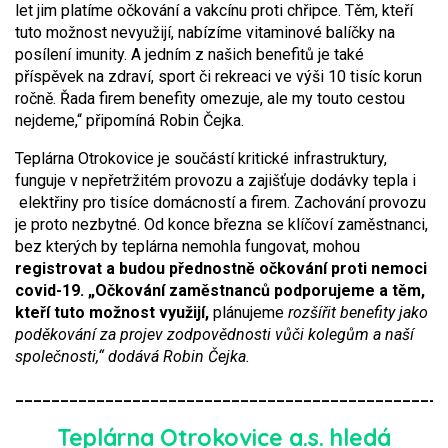
let jim platíme očkování a vakcínu proti chřipce. Těm, kteří
tuto možnost nevyužijí, nabízíme vitaminové balíčky na
posílení imunity. A jedním z našich benefitů je také
příspěvek na zdraví, sport či rekreaci ve výši 10 tisíc korun
ročně. Řada firem benefity omezuje, ale my touto cestou
nejdeme,“ připomíná Robin Čejka.
Teplárna Otrokovice je součástí kritické infrastruktury,
funguje v nepřetržitém provozu a zajišťuje dodávky tepla i
elektřiny pro tisíce domácností a firem. Zachování provozu
je proto nezbytné. Od konce března se klíčoví zaměstnanci,
bez kterých by teplárna nemohla fungovat, mohou
registrovat a budou přednostně očkování proti nemoci
covid-19. „Očkování zaměstnanců podporujeme a těm,
kteří tuto možnost využijí,
plánujeme
rozšířit benefity jako
poděkování za projev zodpovědnosti vůči kolegům a naší
společnosti,“ dodává Robin Čejka.
________________________________________________
Teplárna Otrokovice a.s. hledá