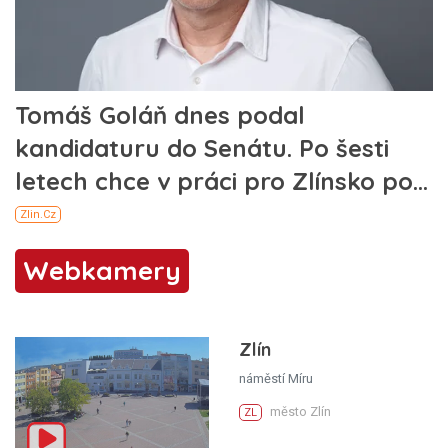
Webkamery
Zlín
náměstí Míru
město Zlín
ZL