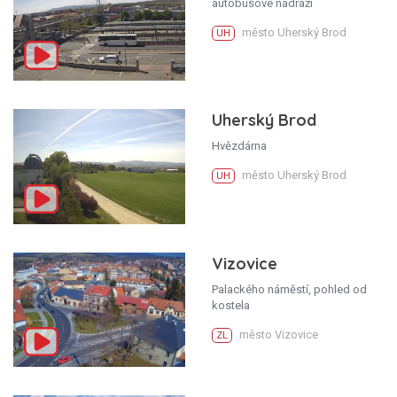
autobusové nádraží
město Uherský Brod
UH
Uherský Brod
Hvězdárna
město Uherský Brod
UH
Vizovice
Palackého náměstí, pohled od
kostela
město Vizovice
ZL