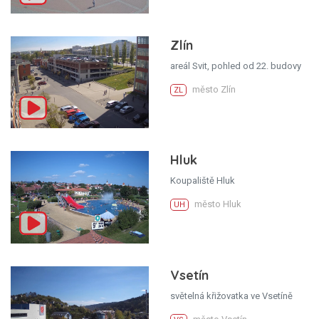
Zlín
areál Svit, pohled od 22. budovy
město Zlín
ZL
Hluk
Koupaliště Hluk
město Hluk
UH
Vsetín
světelná křižovatka ve Vsetíně