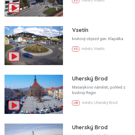
město Vsetín
VS
Vsetín
kruhový objezd gen. Klapálka
město Vsetín
VS
Uherský Brod
Masarykovo náměstí, pohled z
budovy Regio
město Uherský Brod
UB
Uherský Brod