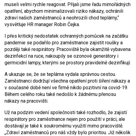
museli velmi rychle reagovat. Přijali jsme řadu mimořádných
opatření, abychom minimal­izo­vali riziko nákazy, ochránili
zdraví našich zaměstnanců a neohrozili chod teplárny,“
vysvětluje HR manager Robin Čejka.
I přes kritický nedostatek ochranných pomůcek na začátku
pandemie se podařilo pro zaměstnance zajistit roušky a
později také respirátory. Pracoviště byla okamžitě vybavena
dezinfekcí na ruce, nakoupily se ozonové generátory i
germicidní lampy, kterými se prostory pravidelně dezinfikují.
A ukazuje se, že se teplárna vydala správnou cestou.
Zaměstnanci dodržují všechna opatření proti šíření nákazy a
v současné době není ve firmě nikdo pozitivní na covid-19.
Během celého roku také nedošlo k žádnému přenosu
nákazy na pracovišti.
Už na podzim vedení společnosti také rozhodlo, že zajistí
respirátory pro zaměstnance nejen pro použití v práci, ale
dostávají je také k soukromému využití mimo pracoviště.
„Zdraví zaměstnanců pro náš vždy bylo prioritou. Již několik