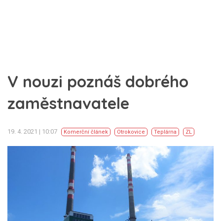
V nouzi poznáš dobrého
zaměstnavatele
19. 4. 2021 | 10:07
Komerční článek
Otrokovice
Teplárna
ZL