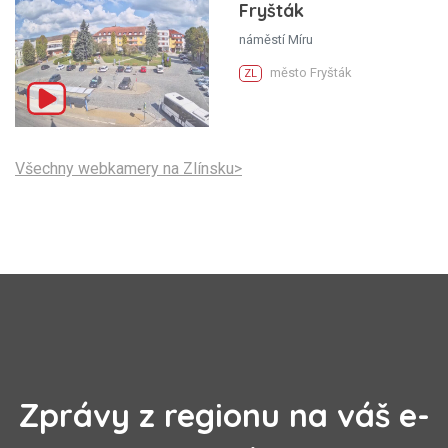
Fryšták
náměstí Míru
město Fryšták
ZL
Všechny webkamery na Zlínsku>
Zprávy z regionu na váš e-