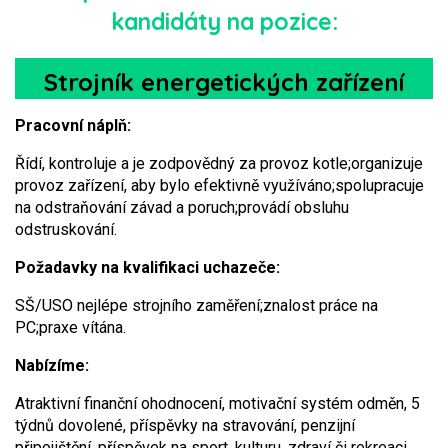
kandidáty na pozice:
Strojník energetických zařízení
Pracovní náplň:
Řídí, kontroluje a je zodpovědný za provoz kotle;
organizuje
provoz zařízení, aby bylo efektivně využíváno;
spolupracuje
na odstraňování závad a poruch;
provádí obsluhu
odstruskování.
Požadavky na kvalifikaci uchazeče:
SŠ/USO nejlépe strojního zaměření;
znalost práce na
PC;
praxe vítána.
Nabízíme:
Atraktivní finanční ohodnocení, motivační systém odměn, 5
týdnů dovolené, příspěvky na stravování, penzijní
připojištění, příspěvek na sport, kulturu, zdraví či rekreaci,