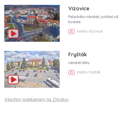
Vizovice
Palackého náměstí, pohled od
kostela
město Vizovice
ZL
Fryšták
náměstí Míru
město Fryšták
ZL
Všechny webkamery na Zlínsku>