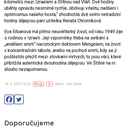
kilometrů mezi Izraelem a Štítnou nad Vláří. Dvě hodiny
uběhly opravdu nesmírně rychle, obdivuji vitalitu, nadšení i
optimismus našeho hosta,“ zhodnotila dvě velmi netradiční
hodiny dějepisu paní učitelka Renata Chromíková.
Eva Erbanová má přímo neuvěřitelný život, od roku 1949 žije
s rodinou v Izraeli. Její vzpomínky třeba na setkání s
„andělem smrti“ nacistickým doktorem Mengelem, na život
v koncentračním táboře, anebo na pochod smrti, kdy se jí
poštěstilo přežít mezi stovkami mrtvých, to jsou věci, které
přiblížila autentická dvouhodina dějepisu. Ve Štítné na ní
dlouho nezapomenou.
18. 2. 202119:25
Autor: Jan Čada
Blogy
ZL