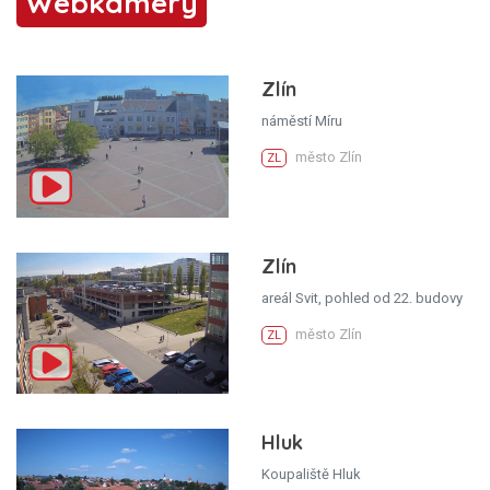
Webkamery
Zlín
náměstí Míru
město Zlín
ZL
Zlín
areál Svit, pohled od 22. budovy
město Zlín
ZL
Hluk
Koupaliště Hluk