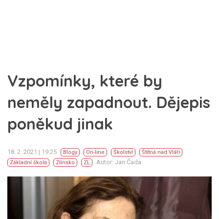
Vzpomínky, které by
neměly zapadnout. Dějepis
poněkud jinak
18. 2. 2021 | 19:25
Blogy
On-line
Školství
Štítná nad Vláří
Autor: Jan Čada
Základní škola
Zlínsko
ZL