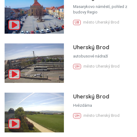
Masarykovo náměstí, pohled z
budovy Regio
město Uherský Brod
UB
Uherský Brod
autobusové nádraží
město Uherský Brod
UH
Uherský Brod
Hvězdárna
město Uherský Brod
UH