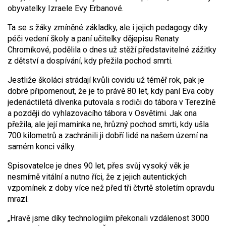
obyvatelky Izraele Evy Erbanové.
Ta se s žáky zmíněné základky, ale i jejich pedagogy díky
péči vedení školy a paní učitelky dějepisu Renaty
Chromíkové, podělila o dnes už stěží představitelné zážitky
z dětství a dospívání, kdy přežila pochod smrti.
Jestliže školáci strádají kvůli covidu už téměř rok, pak je
dobré připomenout, že je to právě 80 let, kdy paní Eva coby
jedenáctiletá dívenka putovala s rodiči do tábora v Terezíně
a později do vyhlazovacího tábora v Osvětimi. Jak ona
přežila, ale její maminka ne, hrůzný pochod smrti, kdy ušla
700 kilometrů a zachránili ji dobří lidé na našem území na
samém konci války.
Spisovatelce je dnes 90 let, přes svůj vysoký věk je
nesmírně vitální a nutno říci, že z jejich autentických
vzpomínek z doby více než před tři čtvrtě stoletím opravdu
mrazí.
„Hravě jsme díky technologiím překonali vzdálenost 3000