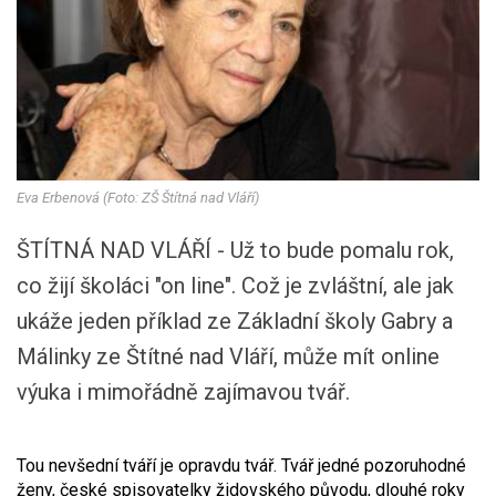
Eva Erbenová (Foto: ZŠ Štítná nad Vláří)
ŠTÍTNÁ NAD VLÁŘÍ - Už to bude pomalu rok,
co žijí školáci "on line". Což je zvláštní, ale jak
ukáže jeden příklad ze Základní školy Gabry a
Málinky ze Štítné nad Vláří, může mít online
výuka i mimořádně zajímavou tvář.
Tou nevšední tváří je opravdu tvář. Tvář jedné pozoruhodné
ženy, české spisovatelky židovského původu, dlouhé roky