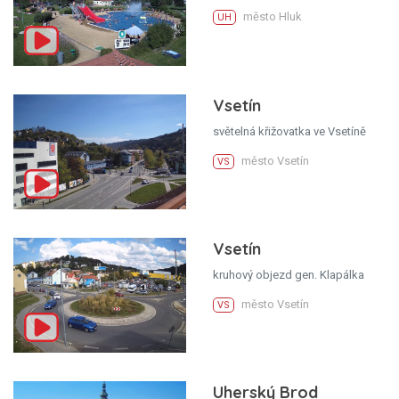
město Hluk
UH
Vsetín
světelná křižovatka ve Vsetíně
město Vsetín
VS
Vsetín
kruhový objezd gen. Klapálka
město Vsetín
VS
Uherský Brod