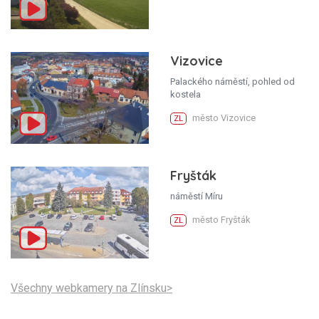
Vizovice
Palackého náměstí, pohled od
kostela
město Vizovice
ZL
Fryšták
náměstí Míru
město Fryšták
ZL
Všechny webkamery na Zlínsku>