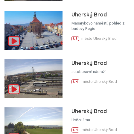
Uherský Brod
Masarykovo náměstí, pohled z
budovy Regio
město Uherský Brod
UB
Uherský Brod
autobusové nádraží
město Uherský Brod
UH
Uherský Brod
Hvězdárna
město Uherský Brod
UH