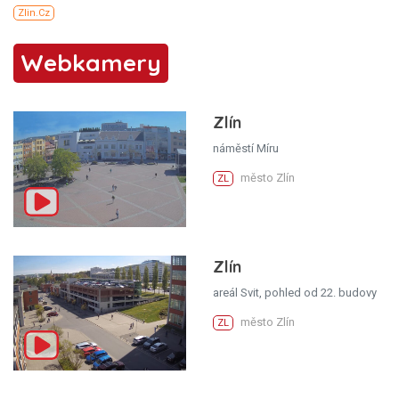
Webkamery
Zlín
náměstí Míru
město Zlín
ZL
Zlín
areál Svit, pohled od 22. budovy
město Zlín
ZL