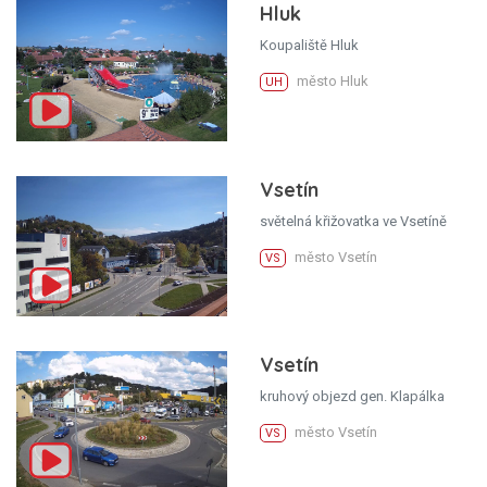
Hluk
Koupaliště Hluk
město Hluk
UH
Vsetín
světelná křižovatka ve Vsetíně
město Vsetín
VS
Vsetín
kruhový objezd gen. Klapálka
město Vsetín
VS