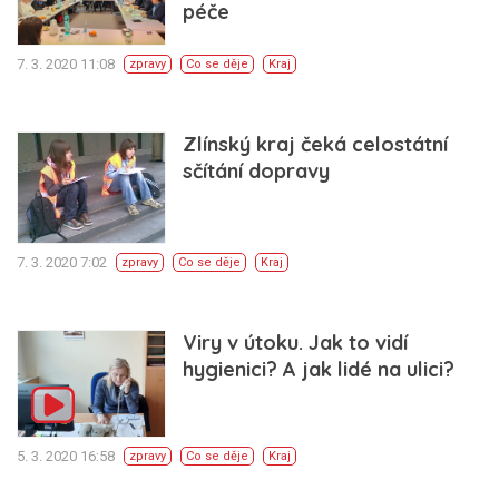
péče
7. 3. 2020 11:08
zpravy
Co se děje
Kraj
Zlínský kraj čeká celostátní
sčítání dopravy
7. 3. 2020 7:02
zpravy
Co se děje
Kraj
Viry v útoku. Jak to vidí
hygienici? A jak lidé na ulici?
5. 3. 2020 16:58
zpravy
Co se děje
Kraj