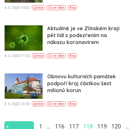
4. 3. 2020 14:32
zpravy
Co se děje
Kraj
Aktuálně je ve Zlínském kraji
pět lidí s podezřením na
nákazu koronavirem
4. 3. 2020 11:32
zpravy
Co se děje
Kraj
Obnovu kulturních památek
podpoří kraj částkou šest
milionů korun
3. 3. 2020 13:02
zpravy
Co se děje
Kraj
«
1
…
116
117
118
119
120
…