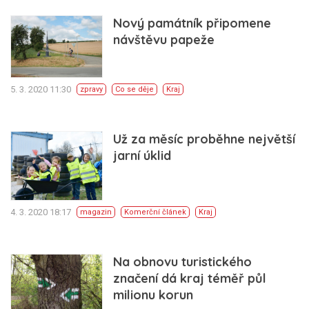
Nový památník připomene
návštěvu papeže
5. 3. 2020 11:30
zpravy
Co se děje
Kraj
Už za měsíc proběhne největší
jarní úklid
4. 3. 2020 18:17
magazin
Komerční článek
Kraj
Na obnovu turistického
značení dá kraj téměř půl
milionu korun