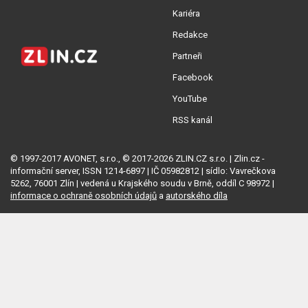
Kariéra
Redakce
Partneři
Facebook
YouTube
RSS kanál
© 1997-2017 AVONET, s.r.o., © 2017-2026 ZLIN.CZ s.r.o. | Zlin.cz -
informační server, ISSN 1214-6897 | IČ 05982812 | sídlo: Vavrečkova
5262, 76001 Zlín | vedená u Krajského soudu v Brně, oddíl C 98972 |
informace o ochraně osobních údajů
a
autorského díla