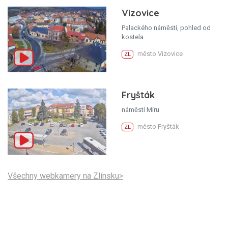
Vizovice
Palackého náměstí, pohled od
kostela
město Vizovice
ZL
Fryšták
náměstí Míru
město Fryšták
ZL
Všechny webkamery na Zlínsku>