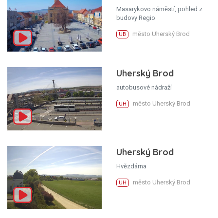
Masarykovo náměstí, pohled z
budovy Regio
město Uherský Brod
UB
Uherský Brod
autobusové nádraží
město Uherský Brod
UH
Uherský Brod
Hvězdárna
město Uherský Brod
UH