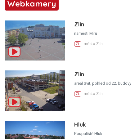
Webkamery
Zlín
náměstí Míru
město Zlín
ZL
Zlín
areál Svit, pohled od 22. budovy
město Zlín
ZL
Hluk
Koupaliště Hluk