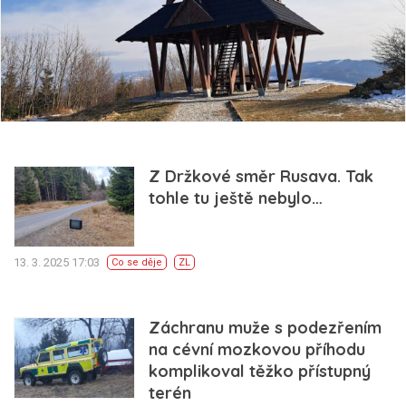
Z Držkové směr Rusava. Tak
tohle tu ještě nebylo…
13. 3. 2025 17:03
Co se děje
ZL
Záchranu muže s podezřením
na cévní mozkovou příhodu
komplikoval těžko přístupný
terén