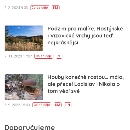
2. 2. 2024 9:03
Co se děje
KM
Podzim pro malíře. Hostýnské
i Vizovické vrchy jsou teď
nejkrásnější
7. 11. 2023 17:07
Co se děje
ZL
Houby konečně rostou… málo,
ale přece! Ladislav i Nikola o
tom vědí své
5. 9. 2022 15:03
Co se děje
KM
UH