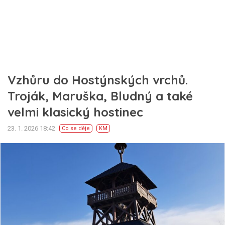
Vzhůru do Hostýnských vrchů.
Troják, Maruška, Bludný a také
velmi klasický hostinec
23. 1. 2026 18:42
Co se děje
KM