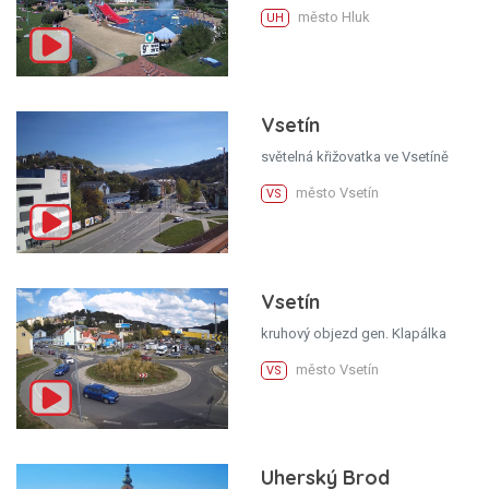
město Hluk
UH
Vsetín
světelná křižovatka ve Vsetíně
město Vsetín
VS
Vsetín
kruhový objezd gen. Klapálka
město Vsetín
VS
Uherský Brod