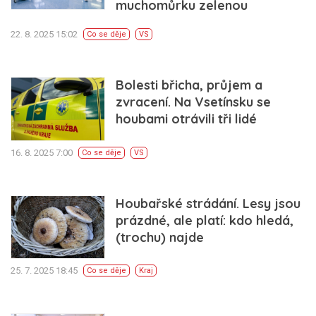
muchomůrku zelenou
22. 8. 2025 15:02
Co se děje
VS
Bolesti břicha, průjem a
zvracení. Na Vsetínsku se
houbami otrávili tři lidé
16. 8. 2025 7:00
Co se děje
VS
Houbařské strádání. Lesy jsou
prázdné, ale platí: kdo hledá,
(trochu) najde
25. 7. 2025 18:45
Co se děje
Kraj