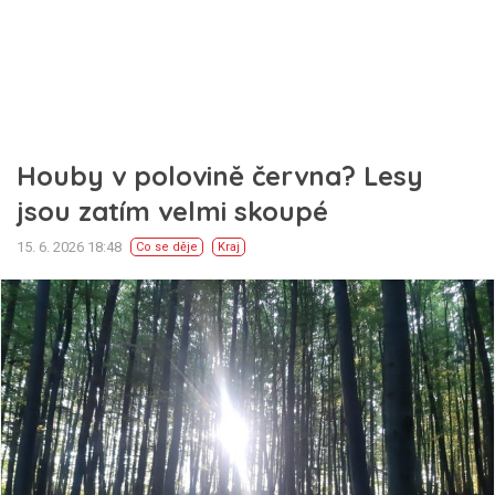
Houby v polovině června? Lesy
jsou zatím velmi skoupé
15. 6. 2026 18:48
Co se děje
Kraj