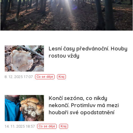
Lesní časy předvánoční. Houby
rostou vždy
8. 12. 2025 17:07
Co se děje
Kraj
Končí sezóna, co nikdy
nekončí. Protimluv má mezi
houbaři své opodstatnění
14. 11. 2025 18:57
Co se děje
Kraj