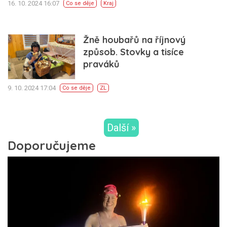
16. 10. 2024 16:07
Co se děje
Kraj
Žně houbařů na říjnový
způsob. Stovky a tisíce
praváků
9. 10. 2024 17:04
Co se děje
ZL
Další »