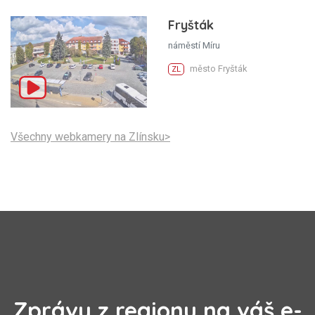
Fryšták
náměstí Míru
město Fryšták
ZL
Všechny webkamery na Zlínsku>
Zprávy z regionu na váš e-