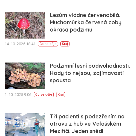
Lesům vládne červenobílá.
Muchomůrka červená coby
okrasa podzimu
14. 10. 2025 18:41
Co se děje
Kraj
Podzimní lesní podivuhodnosti.
Hody to nejsou, zajímavostí
spousta
1. 10. 2025 9:06
Co se děje
Kraj
Tři pacienti s podezřením na
otravu z hub ve Valašském
Meziříčí. Jeden snědl