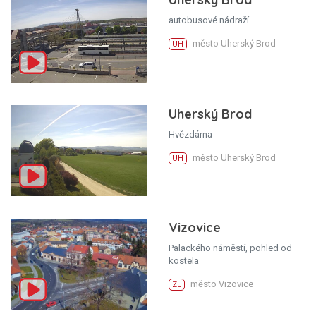
autobusové nádraží
město Uherský Brod
UH
Uherský Brod
Hvězdárna
město Uherský Brod
UH
Vizovice
Palackého náměstí, pohled od
kostela
město Vizovice
ZL