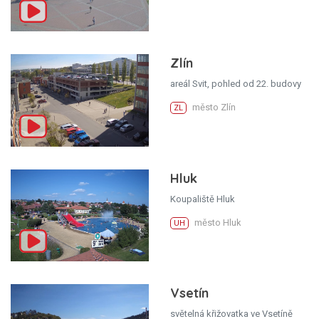
Zlín
areál Svit, pohled od 22. budovy
město Zlín
ZL
Hluk
Koupaliště Hluk
město Hluk
UH
Vsetín
světelná křižovatka ve Vsetíně