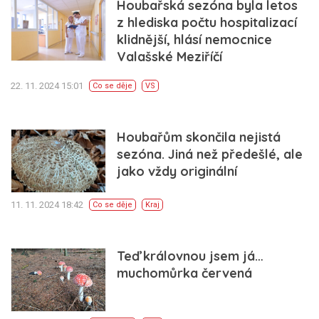
Houbařská sezóna byla letos
z hlediska počtu hospitalizací
klidnější, hlásí nemocnice
Valašské Meziříčí
22. 11. 2024 15:01
Co se děje
VS
Houbařům skončila nejistá
sezóna. Jiná než předešlé, ale
jako vždy originální
11. 11. 2024 18:42
Co se děje
Kraj
Teď královnou jsem já…
muchomůrka červená