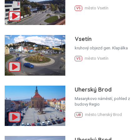
město Vsetín
VS
Vsetín
kruhový objezd gen. Klapálka
město Vsetín
VS
Uherský Brod
Masarykovo náměstí, pohled z
budovy Regio
město Uherský Brod
UB
Uherský Brod