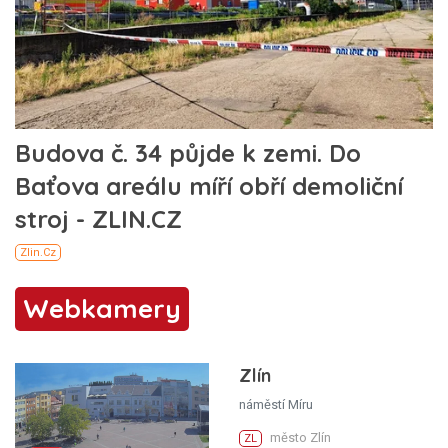
Webkamery
Zlín
náměstí Míru
město Zlín
ZL