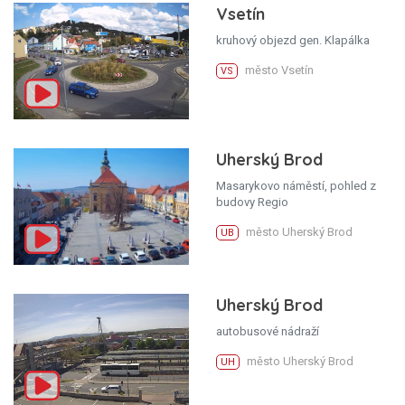
Vsetín
kruhový objezd gen. Klapálka
město Vsetín
VS
Uherský Brod
Masarykovo náměstí, pohled z
budovy Regio
město Uherský Brod
UB
Uherský Brod
autobusové nádraží
město Uherský Brod
UH