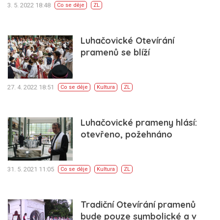
3. 5. 2022 18:48
Co se děje
ZL
Luhačovické Otevírání
pramenů se blíží
27. 4. 2022 18:51
Co se děje
Kultura
ZL
Luhačovické prameny hlásí:
otevřeno, požehnáno
31. 5. 2021 11:05
Co se děje
Kultura
ZL
Tradiční Otevírání pramenů
bude pouze symbolické a v