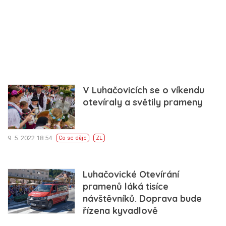
V Luhačovicích se o víkendu
otevíraly a světily prameny
9. 5. 2022 18:54
Co se děje
ZL
Luhačovické Otevírání
pramenů láká tisíce
návštěvníků. Doprava bude
řízena kyvadlově