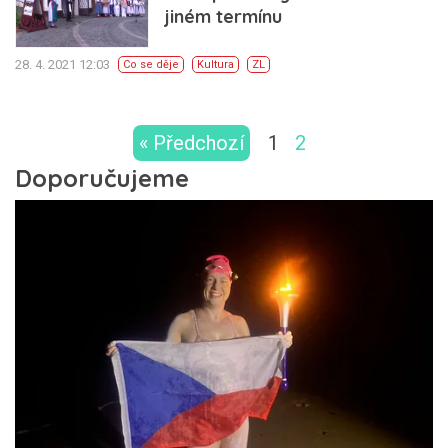
jiném termínu
28. 4. 2021 12:03
Co se děje
Kultura
ZL
« Předchozí
1
2