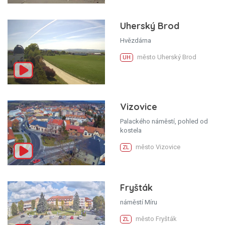
Uherský Brod
Hvězdárna
město Uherský Brod
UH
Vizovice
Palackého náměstí, pohled od
kostela
město Vizovice
ZL
Fryšták
náměstí Míru
město Fryšták
ZL