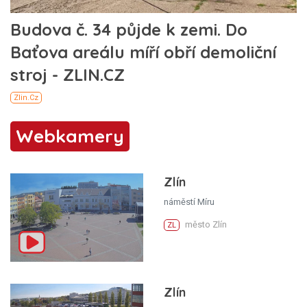
Webkamery
Zlín
náměstí Míru
město Zlín
ZL
Zlín