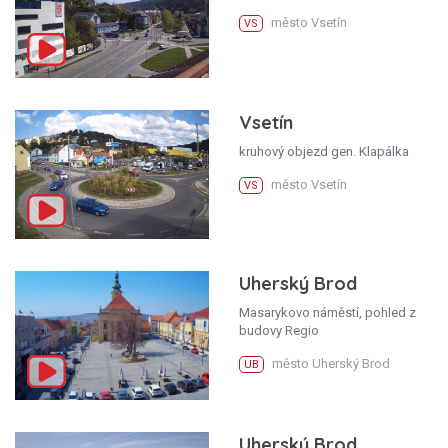
město Vsetín
VS
Vsetín
kruhový objezd gen. Klapálka
město Vsetín
VS
Uherský Brod
Masarykovo náměstí, pohled z
budovy Regio
město Uherský Brod
UB
Uherský Brod