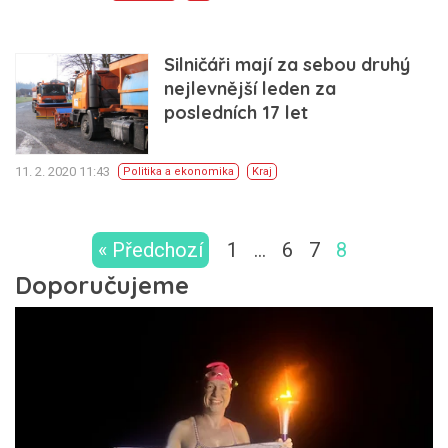
Silničáři mají za sebou druhý
nejlevnější leden za
posledních 17 let
11. 2. 2020 11:43
Politika a ekonomika
Kraj
« Předchozí
1
…
6
7
8