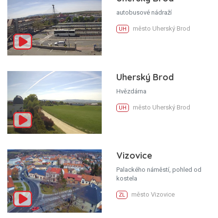
autobusové nádraží
město Uherský Brod
UH
Uherský Brod
Hvězdárna
město Uherský Brod
UH
Vizovice
Palackého náměstí, pohled od
kostela
město Vizovice
ZL