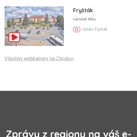
Fryšták
náměstí Míru
město Fryšták
ZL
Všechny webkamery na Zlínsku>
Zprávy z regionu na váš e-