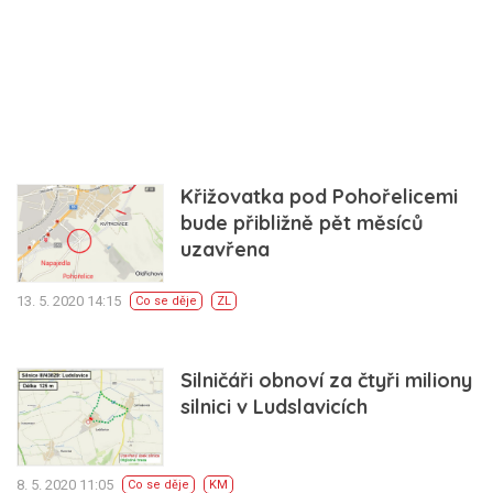
Křižovatka pod Pohořelicemi
bude přibližně pět měsíců
uzavřena
13. 5. 2020 14:15
Co se děje
ZL
Silničáři obnoví za čtyři miliony
silnici v Ludslavicích
8. 5. 2020 11:05
Co se děje
KM