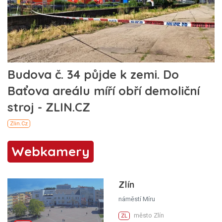
Webkamery
Zlín
náměstí Míru
město Zlín
ZL