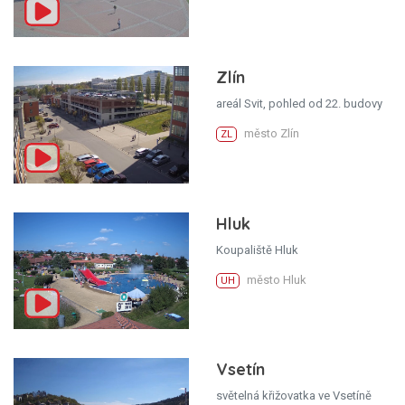
Zlín
areál Svit, pohled od 22. budovy
město Zlín
ZL
Hluk
Koupaliště Hluk
město Hluk
UH
Vsetín
světelná křižovatka ve Vsetíně