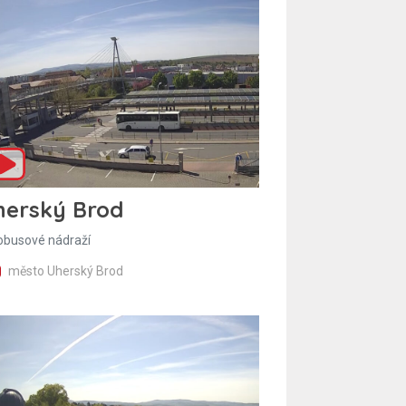
herský Brod
obusové nádraží
město Uherský Brod