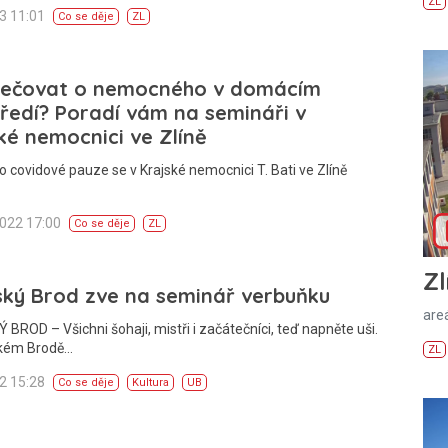
ZL
23 11:01
Co se děje
ZL
pečovat o nemocného v domácím
ředí? Poradí vám na semináři v
ké nemocnici ve Zlíně
o covidové pauze se v Krajské nemocnici T. Bati ve Zlíně
2022 17:00
Co se děje
ZL
Zl
ský Brod zve na seminář verbuňku
areá
BROD – Všichni šohaji, mistři i začátečníci, teď napněte uši.
kém Brodě…
ZL
22 15:28
Co se děje
Kultura
UB