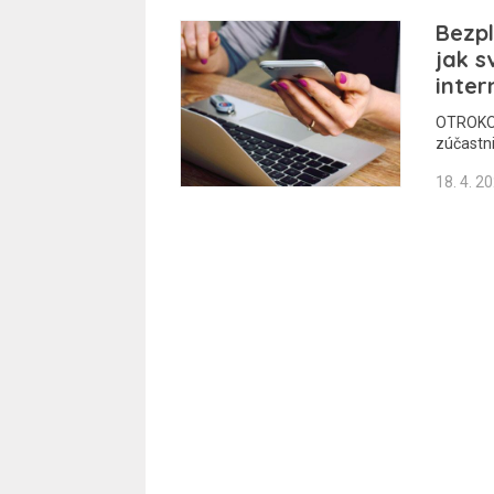
Bezpl
jak s
inter
OTROKOV
zúčastni
18. 4. 2