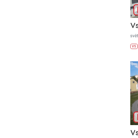
Vs
svě
VS
Vs