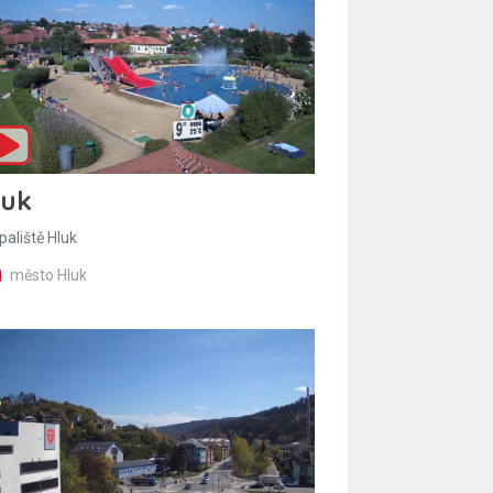
luk
paliště Hluk
město Hluk