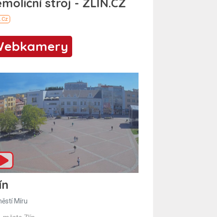
Webkamery
ín
ěstí Míru