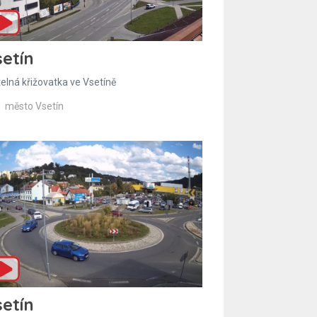
etín
telná křižovatka ve Vsetíně
město Vsetín
etín