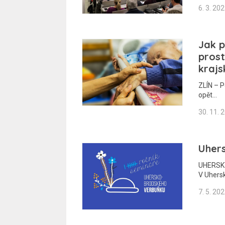
6. 3. 20
Jak 
prost
krajs
ZLÍN – P
opět…
30. 11. 
Uher
UHERSKÝ 
V Uhers
7. 5. 20