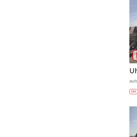
U
aut
UH