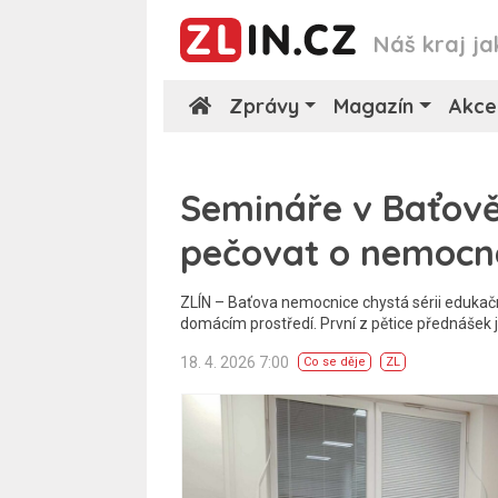
Náš kraj ja
Zprávy
Magazín
Akce
Semináře v Baťově
pečovat o nemocn
ZLÍN – Baťova nemocnice chystá sérii eduka
domácím prostředí. První z pětice přednášek
18. 4. 2026 7:00
Co se děje
ZL