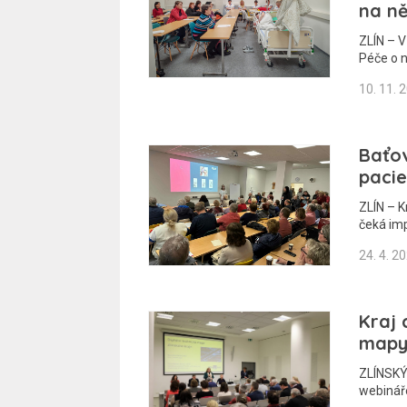
na ně
ZLÍN – V
Péče o
10. 11. 
Baťo
paci
ZLÍN – K
čeká im
24. 4. 2
Kraj 
mapy.
ZLÍNSKÝ 
webináře