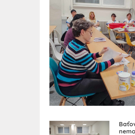
Baťo
nemo