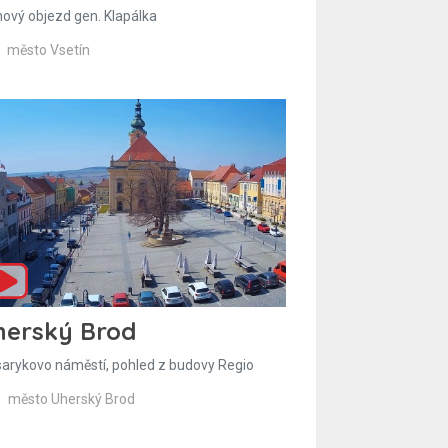
hový objezd gen. Klapálka
město Vsetín
herský Brod
arykovo náměstí, pohled z budovy Regio
město Uherský Brod