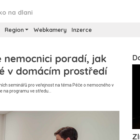
ko na dlani
Region
Webkamery
Inzerce
 nemocnici poradí, jak
é v domácím prostředí
čních seminářů pro veřejnost na téma Péče o nemocného v
 je na programu ve středu…