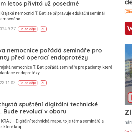
m letos přivítá už posedmé
 Krajské nemocnici T. Bati se připravuje edukační seminář
 nemocného…
2024 9:27
Co se děje
ZL
va nemocnice pořádá semináře pro
enty před operací endoprotézy
rajská nemocnice T. Bati pořádá semináře pro pacienty, které
plantace endoprotézy.…
023 11:03
Co se děje
ZL
chystá spuštění digitální technické
 Bude revolucí v oboru
Zl
KRAJ – Digitální technická mapa, to je téma seminářů a
nám
, které kraj…