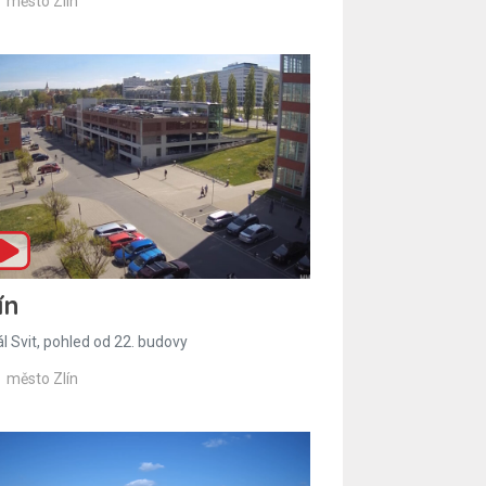
město Zlín
ín
l Svit, pohled od 22. budovy
město Zlín