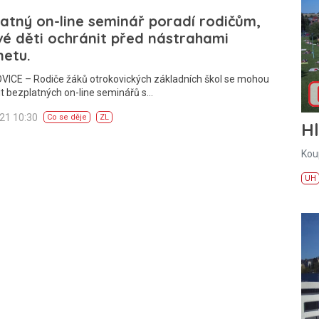
atný on-line seminář poradí rodičům,
vé děti ochránit před nástrahami
netu.
ICE – Rodiče žáků otrokovických základních škol se mohou
t bezplatných on-line seminářů s…
021 10:30
Co se děje
ZL
H
Kou
UH