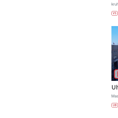
kru
VS
U
Mas
UB