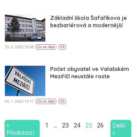
Základní škola Šafaříkova je
bezbariérová a modernější
13. 2. 2020 13:08
Co se děje
VS
Počet obyvatel ve Valašském
Meziříčí neustále roste
30. 1. 2020 13:11
Co se děje
VS
«
1
…
23
24
25
26
Další
Předchozí
»