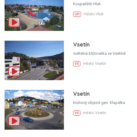
Koupaliště Hluk
město Hluk
UH
Vsetín
světelná křižovatka ve Vsetíně
město Vsetín
VS
Vsetín
kruhový objezd gen. Klapálka
město Vsetín
VS