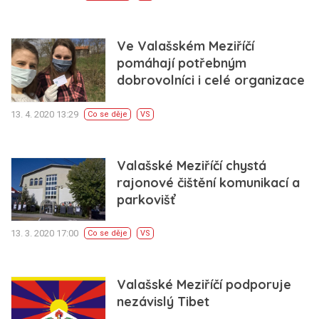
Ve Valašském Meziříčí
pomáhají potřebným
dobrovolníci i celé organizace
13. 4. 2020 13:29
Co se děje
VS
Valašské Meziříčí chystá
rajonové čištění komunikací a
parkovišť
13. 3. 2020 17:00
Co se děje
VS
Valašské Meziříčí podporuje
nezávislý Tibet