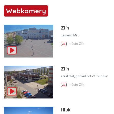
Webkamery
Zlín
náměstí Míru
město Zlín
ZL
Zlín
areál Svit, pohled od 22. budovy
město Zlín
ZL
Hluk