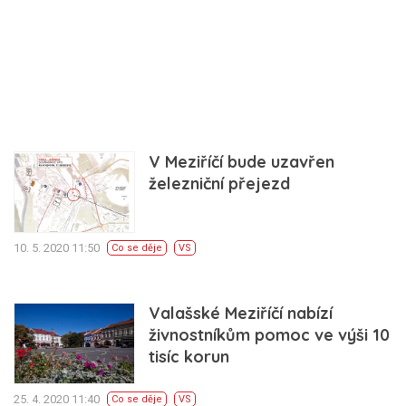
V Meziříčí bude uzavřen
železniční přejezd
10. 5. 2020 11:50
Co se děje
VS
Valašské Meziříčí nabízí
živnostníkům pomoc ve výši 10
tisíc korun
25. 4. 2020 11:40
Co se děje
VS