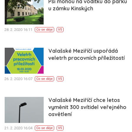
Psi mohou na vodítku do parku
u zámku Kinských
28. 2. 2020 16:11
Co se děje
VS
Valašské Meziříčí uspořádá
veletrh pracovních příležitostí
26. 2. 2020 16:07
Co se děje
VS
Valašské Meziříčí chce letos
vyměnit 300 svítidel veřejného
osvětlení
21. 2. 2020 16:04
Co se děje
VS