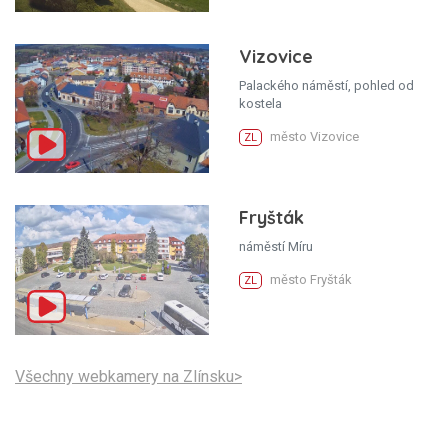
Vizovice
Palackého náměstí, pohled od
kostela
město Vizovice
ZL
Fryšták
náměstí Míru
město Fryšták
ZL
Všechny webkamery na Zlínsku>