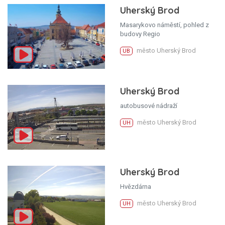
Uherský Brod
Masarykovo náměstí, pohled z
budovy Regio
město Uherský Brod
UB
Uherský Brod
autobusové nádraží
město Uherský Brod
UH
Uherský Brod
Hvězdárna
město Uherský Brod
UH