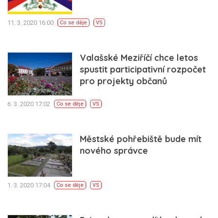
11. 3. 2020 16:00
Co se děje
VS
Valašské Meziříčí chce letos
spustit participativní rozpočet
pro projekty občanů
6. 3. 2020 17:02
Co se děje
VS
Městské pohřebiště bude mít
nového správce
1. 3. 2020 17:04
Co se děje
VS