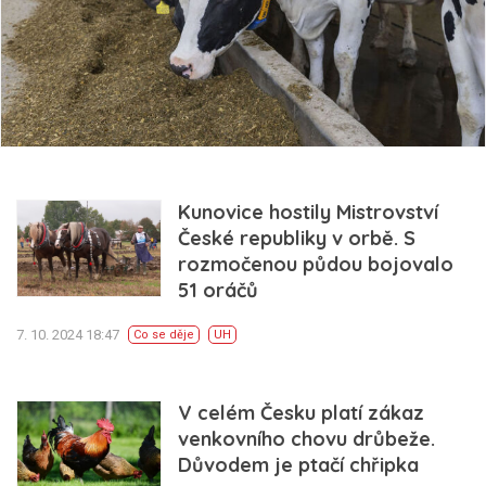
Kunovice hostily Mistrovství
České republiky v orbě. S
rozmočenou půdou bojovalo
51 oráčů
7. 10. 2024 18:47
Co se děje
UH
V celém Česku platí zákaz
venkovního chovu drůbeže.
Důvodem je ptačí chřipka