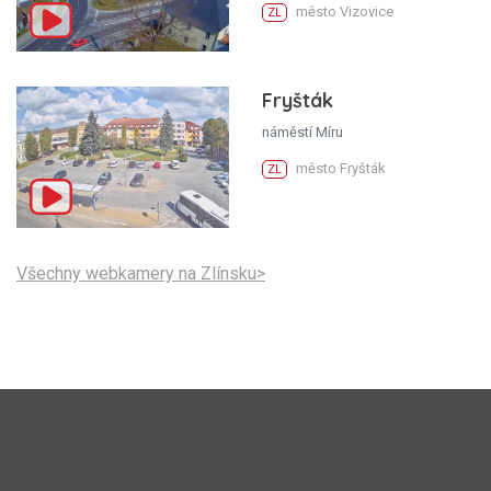
město Vizovice
ZL
Fryšták
náměstí Míru
město Fryšták
ZL
Všechny webkamery na Zlínsku>