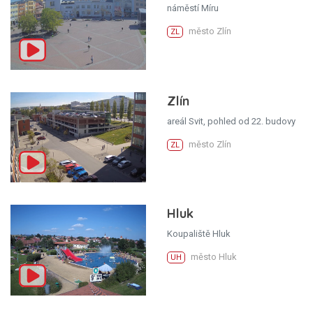
náměstí Míru
město Zlín
ZL
Zlín
areál Svit, pohled od 22. budovy
město Zlín
ZL
Hluk
Koupaliště Hluk
město Hluk
UH