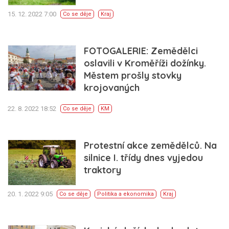
15. 12. 2022 7:00
Co se děje
Kraj
FOTOGALERIE: Zemědělci
oslavili v Kroměříži dožínky.
Městem prošly stovky
krojovaných
22. 8. 2022 18:52
Co se děje
KM
Protestní akce zemědělců. Na
silnice I. třídy dnes vyjedou
traktory
20. 1. 2022 9:05
Co se děje
Politika a ekonomika
Kraj