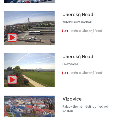
Uherský Brod
autobusové nádraží
město Uherský Brod
UH
Uherský Brod
Hvězdárna
město Uherský Brod
UH
Vizovice
Palackého náměstí, pohled od
kostela