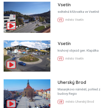
Vsetín
světelná křižovatka ve Vsetíně
město Vsetín
VS
Vsetín
kruhový objezd gen. Klapálka
město Vsetín
VS
Uherský Brod
Masarykovo náměstí, pohled z
budovy Regio
město Uherský Brod
UB