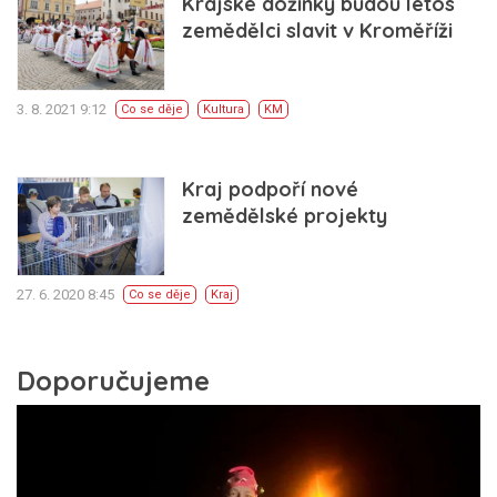
Krajské dožínky budou letos
zemědělci slavit v Kroměříži
3. 8. 2021 9:12
Co se děje
Kultura
KM
Kraj podpoří nové
zemědělské projekty
27. 6. 2020 8:45
Co se děje
Kraj