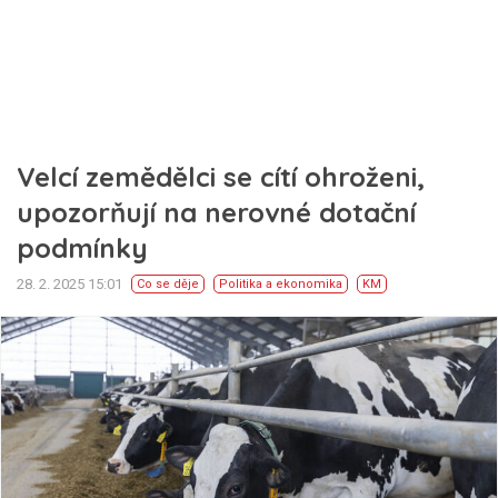
Velcí zemědělci se cítí ohroženi,
upozorňují na nerovné dotační
podmínky
28. 2. 2025 15:01
Co se děje
Politika a ekonomika
KM