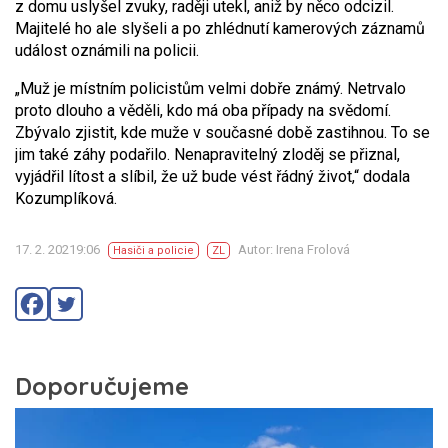
z domu uslyšel zvuky, raději utekl, aniž by něco odcizil.
Majitelé ho ale slyšeli a po zhlédnutí kamerových záznamů
událost oznámili na policii.
„Muž je místním policistům velmi dobře známý. Netrvalo
proto dlouho a věděli, kdo má oba případy na svědomí.
Zbývalo zjistit, kde muže v současné době zastihnou. To se
jim také záhy podařilo. Nenapravitelný zloděj se přiznal,
vyjádřil lítost a slíbil, že už bude vést řádný život,“ dodala
Kozumplíková.
17. 2. 20219:06
Autor: Irena Frolová
Hasiči a policie
ZL