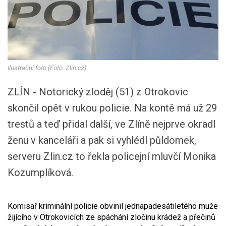
Ilustrační foto (Foto: Zlin.cz)
ZLÍN - Notorický zloděj (51) z Otrokovic
skončil opět v rukou policie. Na kontě má už 29
trestů a teď přidal další, ve Zlíně nejprve okradl
ženu v kanceláři a pak si vyhlédl půldomek,
serveru Zlin.cz to řekla policejní mluvčí Monika
Kozumplíková.
Komisař kriminální policie obvinil jednapadesátiletého muže
žijícího v Otrokovicích ze spáchání zločinu krádež a přečinů