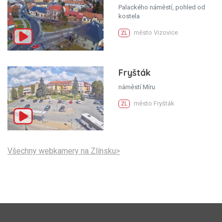
Palackého náměstí, pohled od
kostela
město Vizovice
ZL
Fryšták
náměstí Míru
město Fryšták
ZL
Všechny webkamery na Zlínsku>