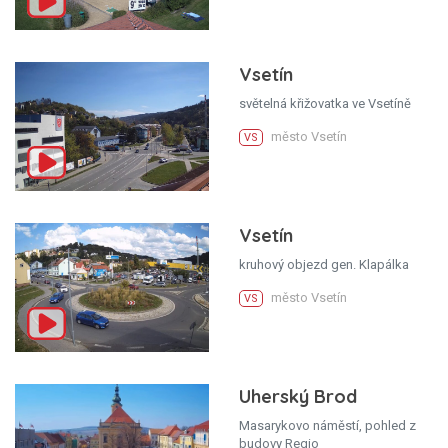
Vsetín
světelná křižovatka ve Vsetíně
město Vsetín
VS
Vsetín
kruhový objezd gen. Klapálka
město Vsetín
VS
Uherský Brod
Masarykovo náměstí, pohled z
budovy Regio