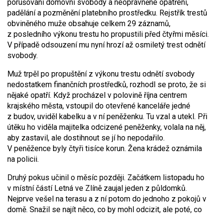
porušování domovní svobody a neoprávněné opatření,
padělání a pozměnění platebního prostředku. Rejstřík trestů
obviněného muže obsahuje celkem 29 záznamů,
z posledního výkonu trestu ho propustili před čtyřmi měsíci.
V případě odsouzení mu nyní hrozí až osmiletý trest odnětí
svobody.
Muž trpěl po propuštění z výkonu trestu odnětí svobody
nedostatkem finančních prostředků, rozhodl se proto, že si
nějaké opatří. Když procházel v polovině října centrem
krajského města, vstoupil do otevřené kanceláře jedné
z budov, uviděl kabelku a v ní peněženku. Tu vzal a utekl. Při
útěku ho viděla majitelka odcizené peněženky, volala na něj,
aby zastavil, ale dostihnout se jí ho nepodařilo.
V peněžence byly čtyři tisíce korun. Žena krádež oznámila
na policii.
Druhý pokus učinil o měsíc později. Začátkem listopadu ho
v místní částí Letná ve Zlíně zaujal jeden z půldomků.
Nejprve vešel na terasu a z ní potom do jednoho z pokojů v
domě. Snažil se najít něco, co by mohl odcizit, ale poté, co