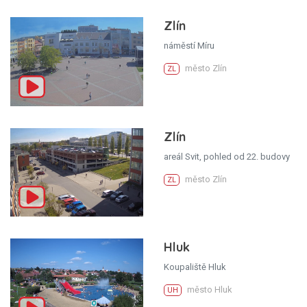
Zlín
náměstí Míru
město Zlín
ZL
Zlín
areál Svit, pohled od 22. budovy
město Zlín
ZL
Hluk
Koupaliště Hluk
město Hluk
UH