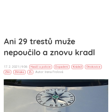
Ani 29 trestů muže
nepoučilo a znovu kradl
17. 2. 2021 | 9:06
Hasiči a policie
Dopadení
Krádež
Otrokovice
Autor: Irena Frolová
Zlín
Zlínsko
ZL