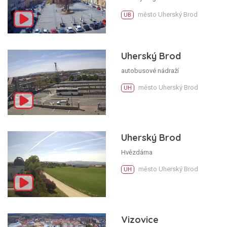
město Uherský Brod
UB
Uherský Brod
autobusové nádraží
město Uherský Brod
UH
Uherský Brod
Hvězdárna
město Uherský Brod
UH
Vizovice