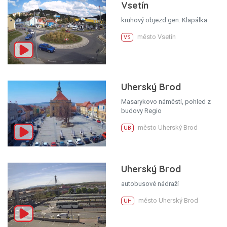
Vsetín
kruhový objezd gen. Klapálka
město Vsetín
VS
Uherský Brod
Masarykovo náměstí, pohled z
budovy Regio
město Uherský Brod
UB
Uherský Brod
autobusové nádraží
město Uherský Brod
UH