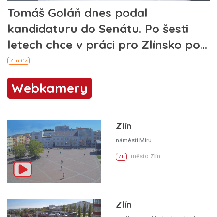
Webkamery
Zlín
náměstí Míru
město Zlín
ZL
Zlín