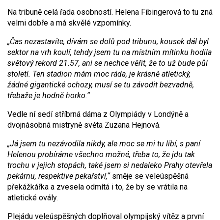
Na tribuně celá řada osobností. Helena Fibingerová to tu zná
velmi dobře a má skvělé vzpomínky.
„Čas nezastavíte, dívám se dolů pod tribunu, kousek dál byl
sektor na vrh koulí, tehdy jsem tu na místním mítinku hodila
světový rekord 21.57, ani se nechce věřit, že to už bude půl
století. Ten stadion mám moc ráda, je krásně atletický,
žádné gigantické ochozy, musí se tu závodit bezvadně,
třebaže je hodně horko.“
Vedle ní sedí stříbrná dáma z Olympiády v Londýně a
dvojnásobná mistryně světa Zuzana Hejnová.
„Já jsem tu nezávodila nikdy, ale moc se mi tu líbí, s paní
Helenou probíráme všechno možné, třeba to, že jdu tak
trochu v jejich stopách, také jsem si nedaleko Prahy otevřela
pekárnu, respektive pekařství,“
směje se veleúspěšná
překážkářka a zvesela odmítá i to, že by se vrátila na
atletické ovály.
Plejádu veleúspěšných doplňoval olympijský vítěz a první