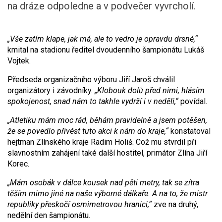
na dráze odpoledne a v podvečer vyvrcholí.
„Vše zatím klape, jak má, ale to vedro je opravdu drsné,“
kmital na stadionu ředitel dvoudenního šampionátu Lukáš
Vojtek.
Předseda organizačního výboru Jiří Jaroš chválil
organizátory i závodníky.
„Klobouk dolů před nimi, hlásím
spokojenost, snad nám to takhle vydrží i v neděli,“
povídal.
„Atletiku mám moc rád, běhám pravidelně a jsem potěšen,
že se povedlo přivést tuto akci k nám do kraje,“
konstatoval
hejtman Zlínského kraje Radim Holiš. Což mu stvrdil při
slavnostním zahájení také další hostitel, primátor Zlína Jiří
Korec.
„Mám osobák v dálce kousek nad pěti metry, tak se zítra
těším mimo jiné na naše výborné dálkaře. A na to, že mistr
republiky přeskočí osmimetrovou hranici,“
zve na druhý,
nedělní den šampionátu.