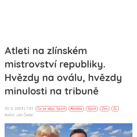
Atleti na zlínském
mistrovství republiky.
Hvězdy na oválu, hvězdy
minulosti na tribuně
30. 6. 2024 | 7:01
Co se děje
,
Sport
Atletika
Sport
Zlín
ZL
Autor: Jan Čada