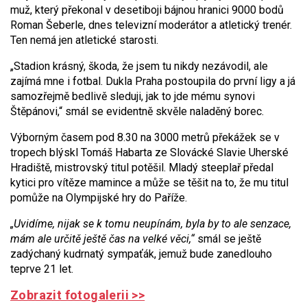
muž, který překonal v desetiboji bájnou hranici 9000 bodů
Roman Šeberle, dnes televizní moderátor a atletický trenér.
Ten nemá jen atletické starosti.
„Stadion krásný, škoda, že jsem tu nikdy nezávodil, ale
zajímá mne i fotbal. Dukla Praha postoupila do první ligy a já
samozřejmě bedlivě sleduji, jak to jde mému synovi
Štěpánovi,“ smál se evidentně skvěle naladěný borec.
Výborným časem pod 8.30 na 3000 metrů překážek se v
tropech blýskl Tomáš Habarta ze Slovácké Slavie Uherské
Hradiště, mistrovský titul potěšil. Mladý steeplař předal
kytici pro vítěze mamince a může se těšit na to, že mu titul
pomůže na Olympijské hry do Paříže.
„Uvidíme, nijak se k tomu neupínám, byla by to ale senzace,
mám ale určitě ještě čas na velké věci,“
smál se ještě
zadýchaný kudrnatý sympaťák, jemuž bude zanedlouho
teprve 21 let.
Zobrazit fotogalerii >>