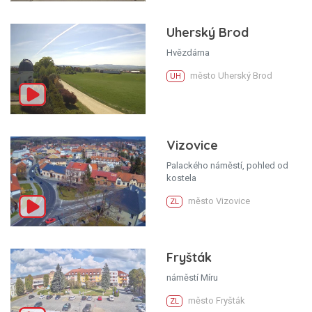
Uherský Brod
Hvězdárna
město Uherský Brod
UH
Vizovice
Palackého náměstí, pohled od
kostela
město Vizovice
ZL
Fryšták
náměstí Míru
město Fryšták
ZL