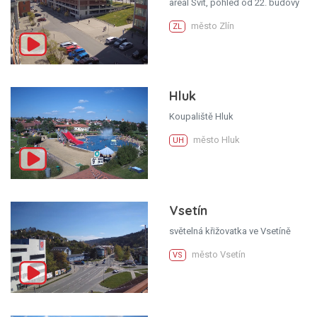
areál Svit, pohled od 22. budovy
město Zlín
ZL
Hluk
Koupaliště Hluk
město Hluk
UH
Vsetín
světelná křižovatka ve Vsetíně
město Vsetín
VS