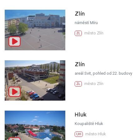
Zlín
náměstí Míru
město Zlín
ZL
Zlín
areál Svit, pohled od 22. budovy
město Zlín
ZL
Hluk
Koupaliště Hluk
město Hluk
UH