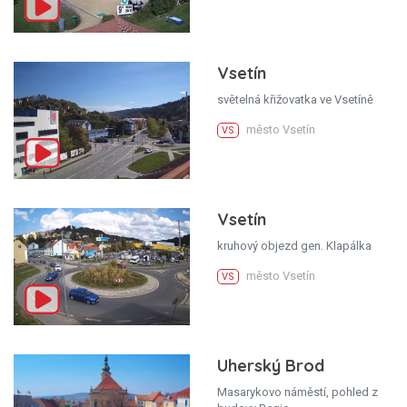
Vsetín
světelná křižovatka ve Vsetíně
město Vsetín
VS
Vsetín
kruhový objezd gen. Klapálka
město Vsetín
VS
Uherský Brod
Masarykovo náměstí, pohled z