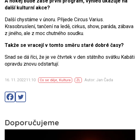
A hokej bude zase první program, výhled ukazuje na
další kulturní akce?
Další chystáme v únoru. Přijede Circus Varius.
Krasobruslení, tančení na ledě, cirkus, show, paráda, zábava
z jiného, ale z moc chutného soudku.
Takže se vracejí v tomto směru staré dobré časy?
Snad se dá říci, že je ve čtvrtek v den státního svátku Kabáti
opravdu znovu odstartují.
16. 11. 202211:10
Autor: Jan Čada
Co se děje
,
Kultura
ZL