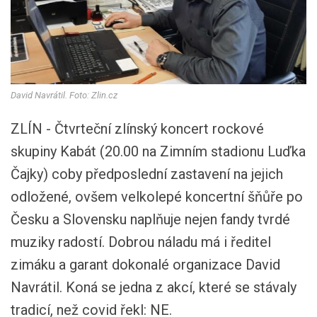
David Navrátil. Foto: Zlin.cz
ZLÍN - Čtvrteční zlínský koncert rockové
skupiny Kabát (20.00 na Zimním stadionu Luďka
Čajky) coby předposlední zastavení na jejich
odložené, ovšem velkolepé koncertní šňůře po
Česku a Slovensku naplňuje nejen fandy tvrdé
muziky radostí. Dobrou náladu má i ředitel
zimáku a garant dokonalé organizace David
Navrátil. Koná se jedna z akcí, které se stávaly
tradicí, než covid řekl: NE.