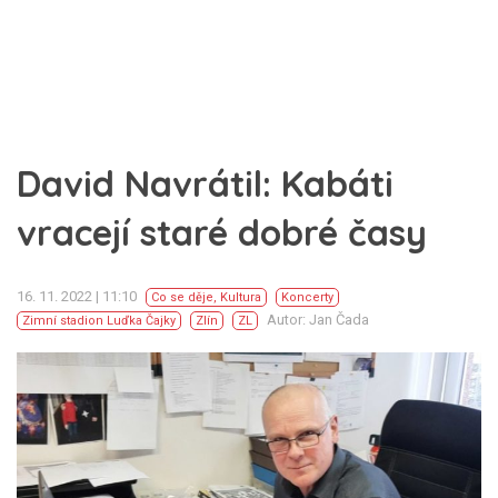
David Navrátil: Kabáti
vracejí staré dobré časy
16. 11. 2022 | 11:10
Co se děje
,
Kultura
Koncerty
Autor: Jan Čada
Zimní stadion Luďka Čajky
Zlín
ZL