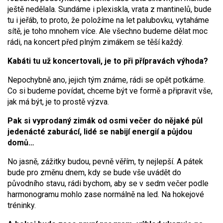
ještě nedělala. Sundáme i plexiskla, vrata z mantinelů, bude
tu i jeřáb, to proto, že položíme na let palubovku, vytaháme
sítě, je toho mnohem více. Ale všechno budeme dělat moc
rádi, na koncert před plným zimákem se těší každý.
Kabáti tu už koncertovali, je to při přípravách výhoda?
Nepochybně ano, jejich tým známe, rádi se opět potkáme.
Co si budeme povídat, chceme být ve formě a připravit vše,
jak má být, je to prostě výzva.
Pak si vyprodaný zimák od osmi večer do nějaké půl
jedenácté zaburácí, lidé se nabijí energií a půjdou
domů…
No jasně, zážitky budou, pevně věřím, ty nejlepší. A pátek
bude pro změnu dnem, kdy se bude vše uvádět do
původního stavu, rádi bychom, aby se v sedm večer podle
harmonogramu mohlo zase normálně na led. Na hokejové
tréninky.