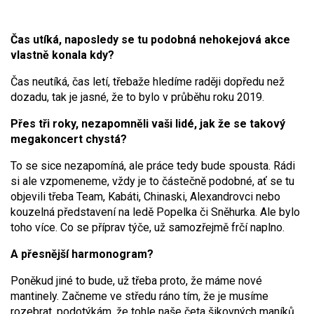
Čas utíká, naposledy se tu podobná nehokejová akce
vlastně konala kdy?
Čas neutíká, čas letí, třebaže hledíme raději dopředu než
dozadu, tak je jasné, že to bylo v průběhu roku 2019.
Přes tři roky, nezapomněli vaši lidé, jak že se takový
megakoncert chystá?
To se sice nezapomíná, ale práce tedy bude spousta. Rádi
si ale vzpomeneme, vždy je to částečně podobné, ať se tu
objevili třeba Team, Kabáti, Chinaski, Alexandrovci nebo
kouzelná představení na ledě Popelka či Sněhurka. Ale bylo
toho více. Co se příprav týče, už samozřejmě frčí naplno.
A přesnější harmonogram?
Poněkud jiné to bude, už třeba proto, že máme nové
mantinely. Začneme ve středu ráno tím, že je musíme
rozebrat, podotýkám, že tohle naše četa šikovných maníků