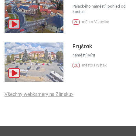
Palackého náměstí, pohled od
kostela
město Vizovice
ZL
Fryšták
náměstí Míru
město Fryšták
ZL
Všechny webkamery na Zlínsku>