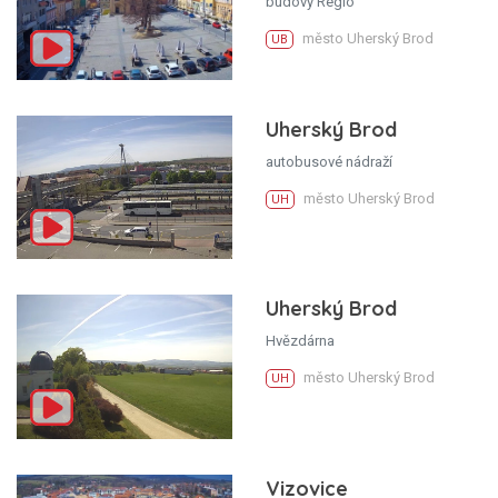
budovy Regio
město Uherský Brod
UB
Uherský Brod
autobusové nádraží
město Uherský Brod
UH
Uherský Brod
Hvězdárna
město Uherský Brod
UH
Vizovice