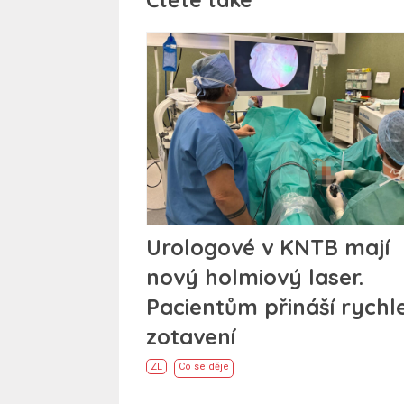
Urologové v KNTB mají
nový holmiový laser.
Pacientům přináší rychle
zotavení
ZL
Co se děje