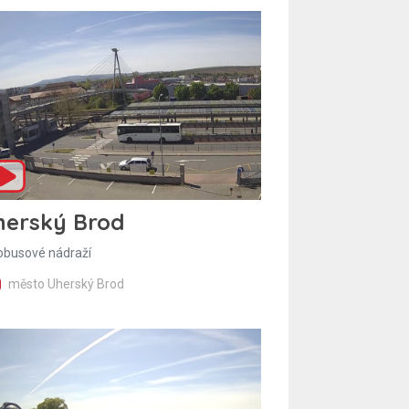
herský Brod
obusové nádraží
město Uherský Brod