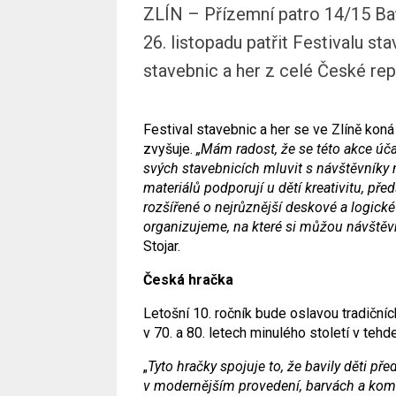
ZLÍN – Přízemní patro 14/15 Bať
26. listopadu patřit Festivalu st
stavebnic a her z celé České repu
Festival stavebnic a her se ve Zlíně kon
zvyšuje.
„Mám radost, že se této akce úča
svých stavebnicích mluvit s návštěvníky 
materiálů podporují u dětí kreativitu, př
rozšířené o nejrůznější deskové a logické 
organizujeme, na které si můžou návštěvn
Stojar.
Česká hračka
Letošní 10. ročník bude oslavou tradiční
v 70. a 80. letech minulého století v te
„
Tyto hračky spojuje to, že bavily děti pře
v modernějším provedení, barvách a komb