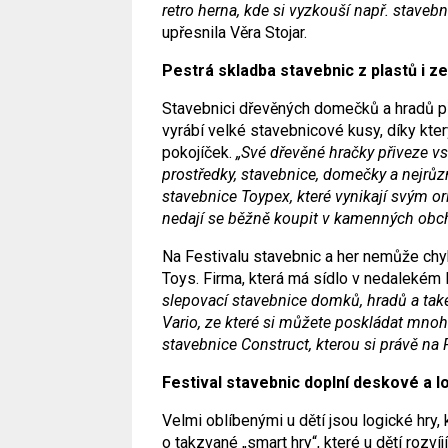
retro herna, kde si vyzkouší např. staveb
upřesnila Věra Stojar.
Pestrá skladba stavebnic z plastů i z
Stavebnici dřevěných domečků a hradů p
vyrábí velké stavebnicové kusy, díky kter
pokojíček.
„Své dřevěné hračky přiveze v
prostředky, stavebnice, domečky a nejrůz
stavebnice Toypex, které vynikají svým 
nedají se běžně koupit v kamenných obc
Na Festivalu stavebnic a her nemůže ch
Toys. Firma, která má sídlo v nedalekém F
slepovací stavebnice domků, hradů a tak
Vario, ze které si můžete poskládat mno
stavebnice Construct, kterou si právě na
Festival stavebnic doplní deskové a l
Velmi oblíbenými u dětí jsou logické hry
o takzvané „smart hry“, které u dětí rozv