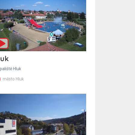
luk
paliště Hluk
město Hluk