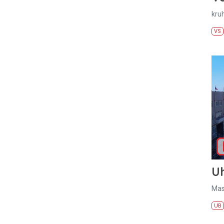
kru
VS
U
Mas
UB