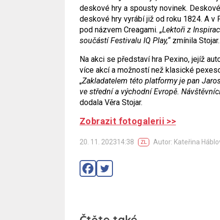
deskové hry a spousty novinek. Deskové h
deskové hry vyrábí již od roku 1824. A v 
pod názvem Creagami.
„Lektoři z Inspira
součástí Festivalu IQ Play,“
zmínila Stojar.
Na akci se představí hra Pexino, jejíž au
více akcí a možností než klasické pexeso
„Zakladatelem této platformy je pan Jaro
ve střední a východní Evropě. Návštěvníc
dodala Věra Stojar.
Zobrazit fotogalerii >>
20. 11. 202314:38
Autor: Kateřina Hábl
ZL
Čtěte také