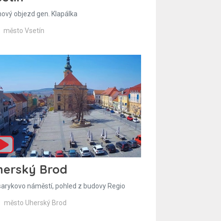
hový objezd gen. Klapálka
město Vsetín
herský Brod
arykovo náměstí, pohled z budovy Regio
město Uherský Brod