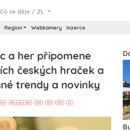
/
Co se děje
/
ZL
Region
Webkamery
Inzerce
ic a her připomene
ích českých hraček a
sné trendy a novinky
itut
Akce pro děti
Děti
Hry
Zlín
ZL