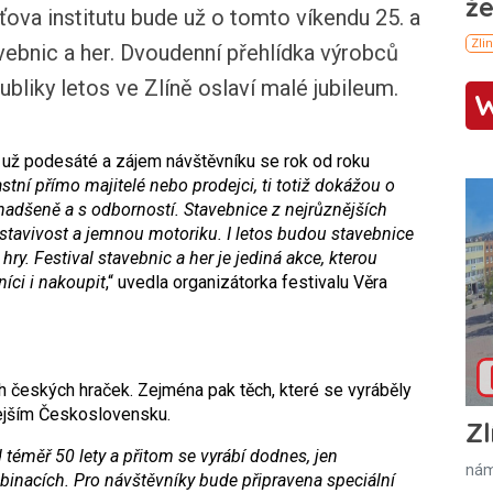
ova institutu bude už o tomto víkendu 25. a
avebnic a her. Dvoudenní přehlídka výrobců
bliky letos ve Zlíně oslaví malé jubileum.
á už podesáté a zájem návštěvníku se rok od roku
stní přímo majitelé nebo prodejci, ti totiž dokážou o
nadšeně a s odborností. Stavebnice z nejrůznějších
edstavivost a jemnou motoriku. I letos budou stavebnice
hry. Festival stavebnic a her je jediná akce, kterou
íci i nakoupit
,“ uvedla organizátorka festivalu Věra
ch českých hraček. Zejména pak těch, které se vyráběly
hdejším Československu.
Zl
d téměř 50 lety a přitom se vyrábí dodnes, jen
nám
inacích. Pro návštěvníky bude připravena speciální