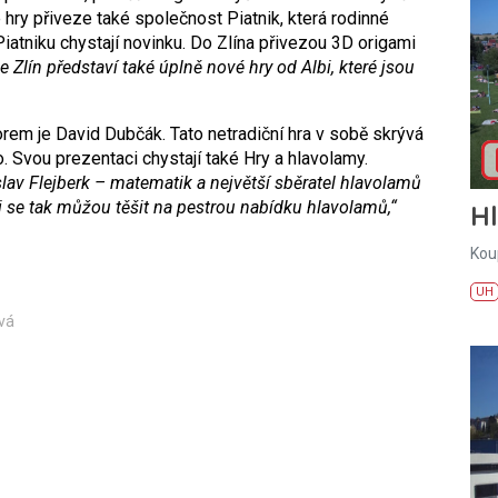
ry přiveze také společnost Piatnik, která rodinné
Piatniku chystají novinku. Do Zlína přivezou 3D origami
ce Zlín představí také úplně nové hry od Albi, které jsou
torem je David Dubčák. Tato netradiční hra v sobě skrývá
. Svou prezentaci chystají také Hry a hlavolamy.
slav Flejberk – matematik a největší sběratel hlavolamů
i se tak můžou těšit na pestrou nabídku hlavolamů,“
H
Kou
UH
ová