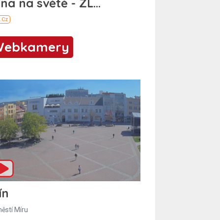
Webkamery
ín
ěstí Míru