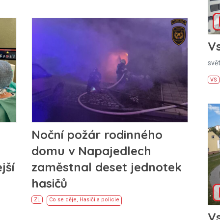
Vs
svě
VS
Noční požár rodinného
domu v Napajedlech
jší
zaměstnal deset jednotek
hasičů
ZL
Co se děje
,
Hasiči a policie
Vs