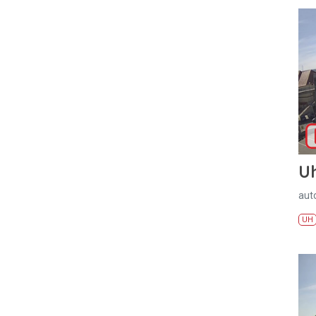
U
aut
UH