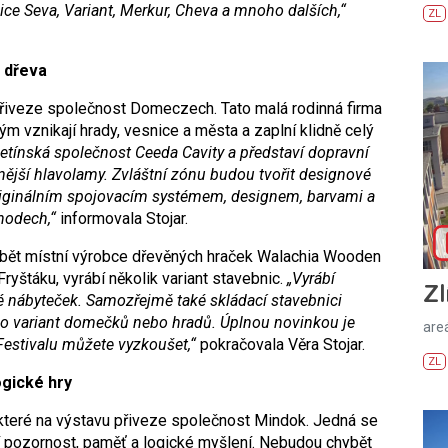
nice Seva, Variant, Merkur, Cheva a mnoho dalších,“
ZL
e dřeva
řiveze společnost Domeczech. Tato malá rodinná firma
ým vznikají hrady, vesnice a města a zaplní klidně celý
setínská společnost Ceeda Cavity a představí dopravní
nější hlavolamy. Zvláštní zónu budou tvořit designové
originálním spojovacím systémem, designem, barvami a
hodech,“
informovala Stojar.
ybět místní výrobce dřevěných hraček Walachia Wooden
ryštáku, vyrábí několik variant stavebnic.
„Vyrábí
Zl
é nábyteček. Samozřejmě také skládací stavebnici
ho variant domečků nebo hradů. Úplnou novinkou je
areá
 Festivalu můžete vyzkoušet,“
pokračovala Věra Stojar.
ZL
ogické hry
, které na výstavu přiveze společnost Mindok. Jedná se
íjí pozornost, paměť a logické myšlení. Nebudou chybět