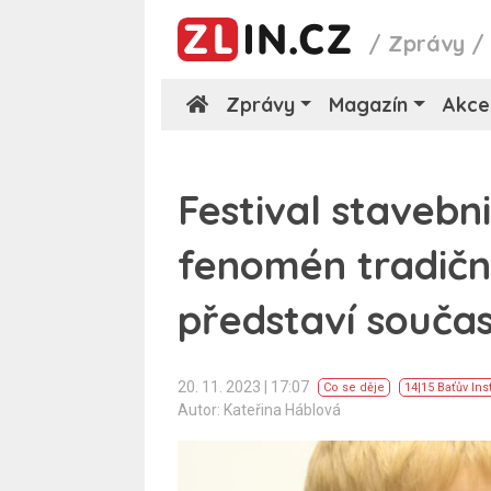
/
Zprávy
Zprávy
Magazín
Akce
Festival stavebn
fenomén tradičn
představí souča
20. 11. 2023 | 17:07
Co se děje
14|15 Baťův Inst
Autor: Kateřina Háblová