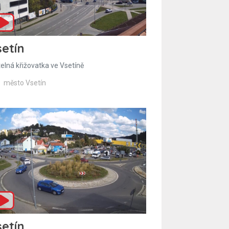
etín
telná křižovatka ve Vsetíně
město Vsetín
etín