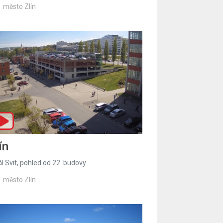
město Zlín
ín
l Svit, pohled od 22. budovy
město Zlín