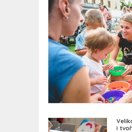
Velik
i tvo