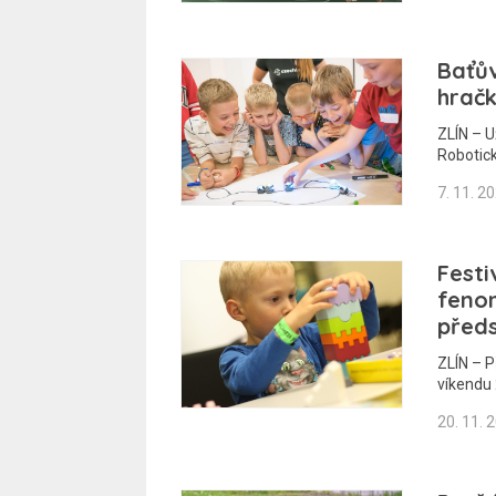
Baťův
hrač
ZLÍN – U
Robotick
7. 11. 2
Festi
fenom
předs
ZLÍN – P
víkendu 
20. 11. 