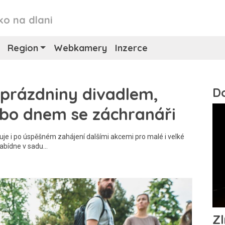
ko na dlani
Region
Webkamery
Inzerce
 prázdniny divadlem,
bo dnem se záchranáři
uje i po úspěšném zahájení dalšími akcemi pro malé i velké
nabídne v sadu…