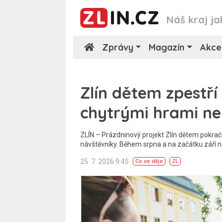
Náš kraj ja
Zprávy
Magazín
Akce
Zlín dětem zpestří
chytrými hrami ne
ZLÍN – Prázdninový projekt Zlín dětem pokrač
návštěvníky. Během srpna a na začátku září 
25. 7. 2026 9:45
Co se děje
ZL