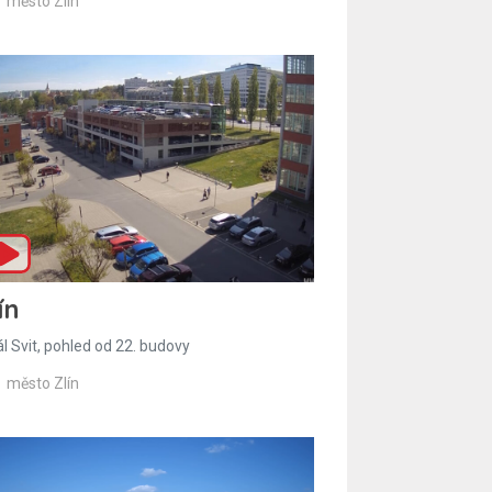
město Zlín
ín
l Svit, pohled od 22. budovy
město Zlín