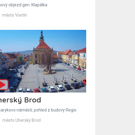
hový objezd gen. Klapálka
město Vsetín
herský Brod
arykovo náměstí, pohled z budovy Regio
město Uherský Brod