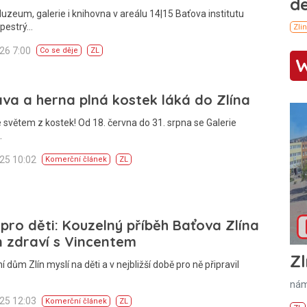
uzeum, galerie i knihovna v areálu 14|15 Baťova institutu
 pestrý…
026 7:00
Co se děje
ZL
va a herna plná kostek láká do Zlína
je světem z kostek! Od 18. června do 31. srpna se Galerie
…
025 10:02
Komerční článek
ZL
pro děti: Kouzelný příběh Baťova Zlína
 zdraví s Vincentem
Zl
 dům Zlín myslí na děti a v nejbližší době pro ně připravil
nám
025 12:03
Komerční článek
ZL