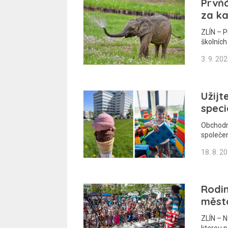
Prvňá
za k
ZLÍN – P
školních 
3. 9. 20
Užijt
speci
Obchodn
společe
18. 8. 2
Rodin
měst
ZLÍN – N
kterou 