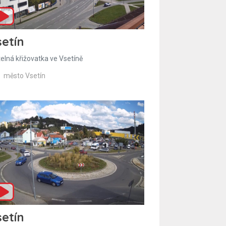
etín
telná křižovatka ve Vsetíně
město Vsetín
etín