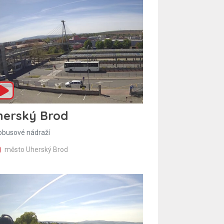
herský Brod
obusové nádraží
město Uherský Brod