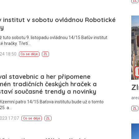
ZL
 institut v sobotu ovládnou Robotické
ky
ž tuto sobotu 9. listopadu ovládnou 14/15 Baťův institut
é hračky. Třetí…
024 18:50
Co se děje
ZL
val stavebnic a her připomene
én tradičních českých hraček a
Zl
taví současné trendy a novinky
areá
řízemní patro 14/15 Baťova institutu bude už o tomto
25. a…
ZL
2023 17:07
Co se děje
ZL