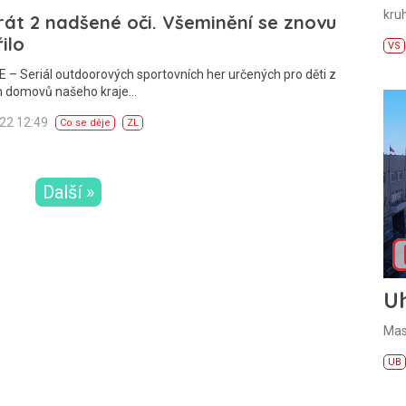
kru
rát 2 nadšené oči. Všeminění se znovu
ilo
VS
 – Seriál outdoorových sportovních her určených pro děti z
h domovů našeho kraje…
022 12:49
Co se děje
ZL
Další »
U
Mas
UB