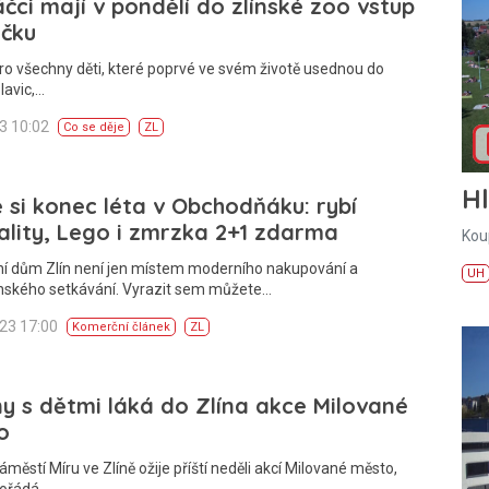
čci mají v pondělí do zlínské zoo vstup
ačku
ro všechny děti, které poprvé ve svém životě usednou do
lavic,…
23 10:02
Co se děje
ZL
H
e si konec léta v Obchodňáku: rybí
ality, Lego i zmrzka 2+1 zdarma
Kou
í dům Zlín není jen místem moderního nakupování a
UH
nského setkávání. Vyrazit sem můžete…
023 17:00
Komerční článek
ZL
y s dětmi láká do Zlína akce Milované
o
áměstí Míru ve Zlíně ožije příští neděli akcí Milované město,
pořádá…