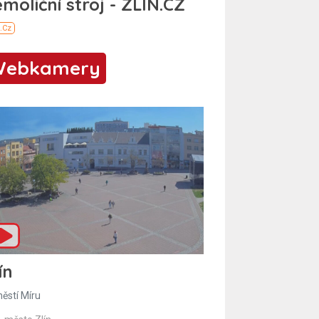
Webkamery
ín
ěstí Míru