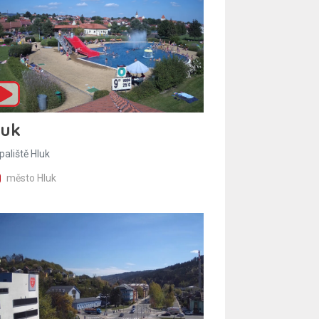
luk
paliště Hluk
město Hluk