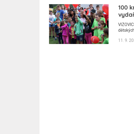
100 k
vydař
VIZOVICE
dětskýc
11. 9. 2