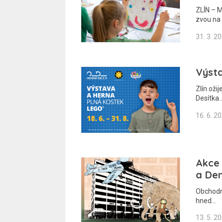
ZLÍN – M
zvou na
31. 3. 2
Výsta
Zlín oži
Desítka
16. 6. 2
Akce 
a Den
Obchodní
hned…
13. 5. 2