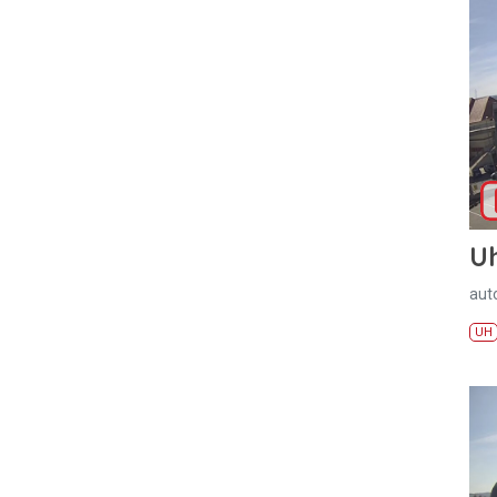
U
aut
UH