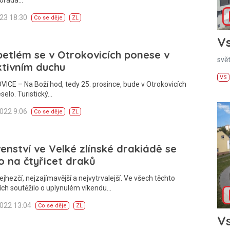
023 18:30
Co se děje
ZL
Vs
betlém se v Otrokovicích ponese v
svě
tivním duchu
VS
CE – Na Boží hod, tedy 25. prosince, bude v Otrokovicích
selo. Turistický…
2022 9:06
Co se děje
ZL
enství ve Velké zlínské drakiádě se
o na čtyřicet draků
ejhezčí, nejzajímavější a nejvytrvalejší. Ve všech těchto
ích soutěžilo o uplynulém víkendu…
2022 13:04
Co se děje
ZL
Vs