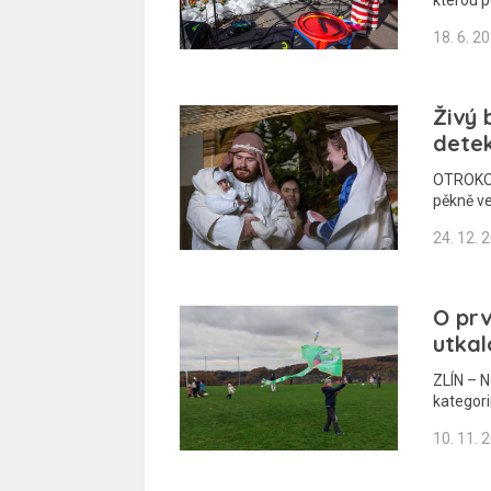
18. 6. 2
Živý 
detek
OTROKOVI
pěkně ve
24. 12. 
O prv
utkal
ZLÍN – N
kategori
10. 11. 