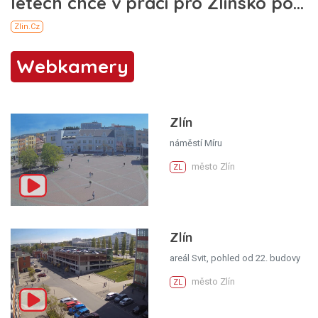
Webkamery
Zlín
náměstí Míru
město Zlín
ZL
Zlín
areál Svit, pohled od 22. budovy
město Zlín
ZL