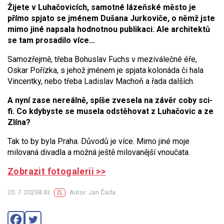
Žijete v Luhačovicích, samotné lázeňské město je
přímo spjato se jménem Dušana Jurkoviče, o němž jste
mimo jiné napsala hodnotnou publikaci. Ale architektů
se tam prosadilo více…
Samozřejmě, třeba Bohuslav Fuchs v meziválečné éře,
Oskar Pořízka, s jehož jménem je spjata kolonáda či hala
Vincentky, nebo třeba Ladislav Machoň a řada dalších.
A nyní zase nereálně, spíše zvesela na závěr coby sci-
fi. Co kdybyste se musela odstěhovat z Luhačovic a ze
Zlína?
Tak to by byla Praha. Důvodů je více. Mimo jiné moje
milovaná divadla a možná ještě milovanější vnoučata.
Zobrazit fotogalerii >>
20. 7. 20238:43
Autor: Jan Čada
ZL