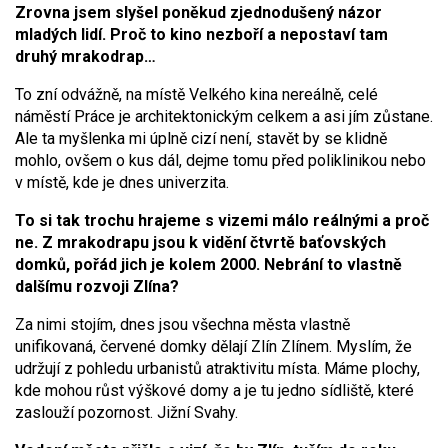
Zrovna jsem slyšel poněkud zjednodušený názor
mladých lidí. Proč to kino nezboří a nepostaví tam
druhý mrakodrap…
To zní odvážně, na místě Velkého kina nereálně, celé
náměstí Práce je architektonickým celkem a asi jím zůstane.
Ale ta myšlenka mi úplně cizí není, stavět by se klidně
mohlo, ovšem o kus dál, dejme tomu před poliklinikou nebo
v místě, kde je dnes univerzita.
To si tak trochu hrajeme s vizemi málo reálnými a proč
ne. Z mrakodrapu jsou k vidění čtvrtě baťovských
domků, pořád jich je kolem 2000. Nebrání to vlastně
dalšímu rozvoji Zlína?
Za nimi stojím, dnes jsou všechna města vlastně
unifikovaná, červené domky dělají Zlín Zlínem. Myslím, že
udržují z pohledu urbanistů atraktivitu místa. Máme plochy,
kde mohou růst výškové domy a je tu jedno sídliště, které
zaslouží pozornost. Jižní Svahy.