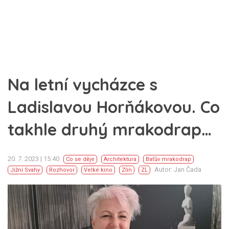
Na letní vycházce s
Ladislavou Horňákovou. Co
takhle druhý mrakodrap…
20. 7. 2023 | 15:40
Co se děje
Architektura
Baťův mrakodrap
Autor: Jan Čada
Jižní Svahy
Rozhovor
Velké kino
Zlín
ZL