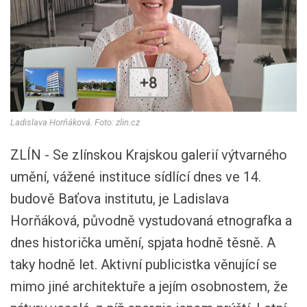
+8
Ladislava Horňáková. Foto: zlin.cz
ZLÍN - Se zlínskou Krajskou galerií výtvarného
umění, vážené instituce sídlící dnes ve 14.
budově Baťova institutu, je Ladislava
Horňáková, původně vystudovaná etnografka a
dnes historička umění, spjata hodně těsně. A
taky hodně let. Aktivní publicistka věnující se
mimo jiné architektuře a jejím osobnostem, že