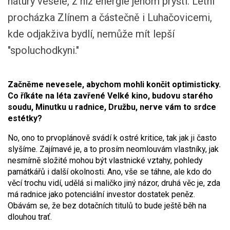
nátury veselé, z níž energie jenom prýští. Letní
procházka Zlínem a částečně i Luhačovicemi,
kde odjakživa bydlí, nemůže mít lepší
"spoluchodkyni."
Začněme nevesele, abychom mohli končit optimisticky.
Co říkáte na léta zavřené Velké kino, budovu starého
soudu, Minutku u radnice, Družbu, nerve vám to srdce
estétky?
No, ono to prvoplánově svádí k ostré kritice, tak jak ji často
slyšíme. Zajímavé je, a to prosím neomlouvám vlastníky, jak
nesmírně složité mohou být vlastnické vztahy, pohledy
památkářů i další okolnosti. Ano, vše se táhne, ale kdo do
věcí trochu vidí, udělá si maličko jiný názor, druhá věc je, zda
má radnice jako potenciální investor dostatek peněz.
Obávám se, že bez dotačních titulů to bude ještě běh na
dlouhou trať.