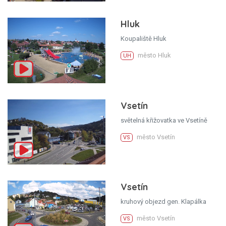
Hluk
Koupaliště Hluk
město Hluk
UH
Vsetín
světelná křižovatka ve Vsetíně
město Vsetín
VS
Vsetín
kruhový objezd gen. Klapálka
město Vsetín
VS