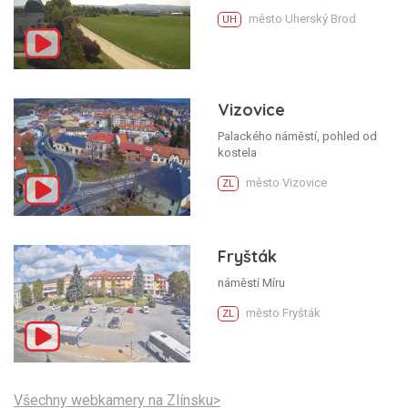
město Uherský Brod
UH
Vizovice
Palackého náměstí, pohled od
kostela
město Vizovice
ZL
Fryšták
náměstí Míru
město Fryšták
ZL
Všechny webkamery na Zlínsku>