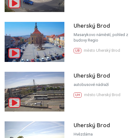
Uherský Brod
Masarykovo náměstí, pohled z
budovy Regio
město Uherský Brod
UB
Uherský Brod
autobusové nádraží
město Uherský Brod
UH
Uherský Brod
Hvězdárna