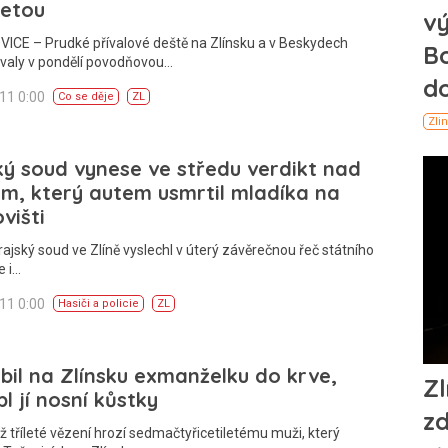
letou
ICE – Prudké přívalové deště na Zlínsku a v Beskydech
valy v pondělí povodňovou…
011 0:00
Co se děje
ZL
ký soud vynese ve středu verdikt nad
em, který autem usmrtil mladíka na
višti
rajský soud ve Zlíně vyslechl v úterý závěrečnou řeč státního
e i…
011 0:00
Hasiči a policie
ZL
bil na Zlínsku exmanželku do krve,
pl jí nosní kůstky
ž tříleté vězení hrozí sedmačtyřicetiletému muži, který