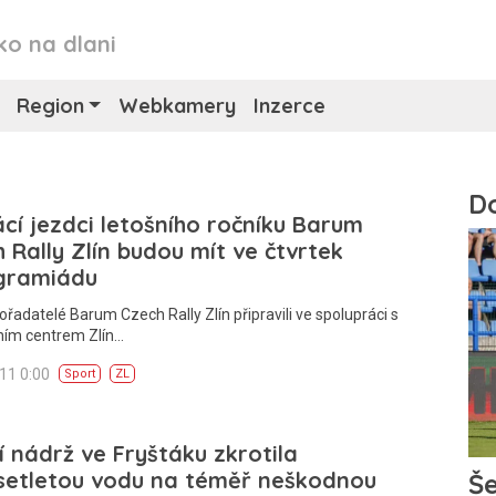
ko na dlani
Region
Webkamery
Inzerce
í jezdci letošního ročníku Barum
 Rally Zlín budou mít ve čtvrtek
gramiádu
ořadatelé Barum Czech Rally Zlín připravili ve spolupráci s
ím centrem Zlín…
011 0:00
Sport
ZL
 nádrž ve Fryštáku zkrotila
setletou vodu na téměř neškodnou