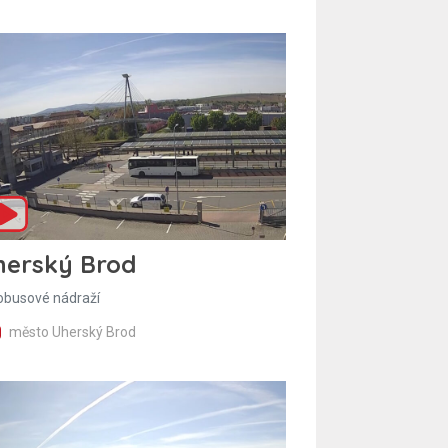
herský Brod
obusové nádraží
město Uherský Brod