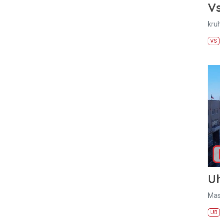
Vs
kru
VS
U
Mas
UB