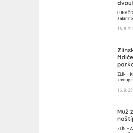
dvou
LUHAČOV
zalarmo
16. 8. 2
Zlíns
řidič
parko
ZLÍN – K
zástupc
16. 8. 2
Muž z
naští
ZLÍN – A