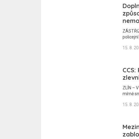
Dopln
způso
nemo
ZÁSTŘIZL
policejn
15. 8. 2
CCS: 
zlevn
ZLÍN – 
mírně sní
15. 8. 2
Mezin
zablo