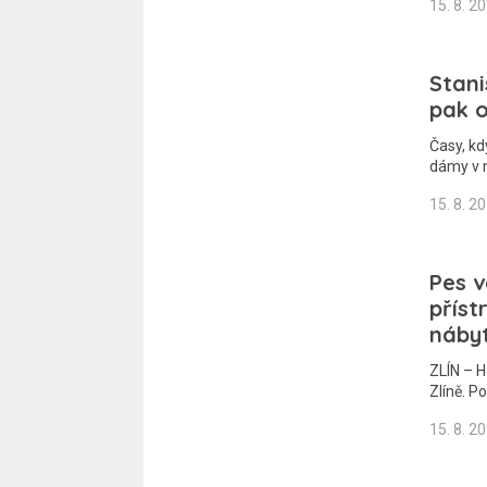
15. 8. 2
Stani
pak o
Časy, kd
dámy v n
15. 8. 2
Pes v
příst
náby
ZLÍN – H
Zlíně. P
15. 8. 2