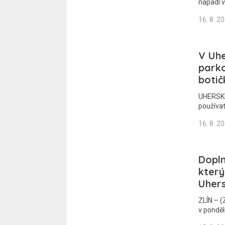
napadl v
16. 8. 2
V Uhe
parko
boti
UHERSKÉ
používat
16. 8. 2
Dopln
který
Uher
ZLÍN – (
v ponděl