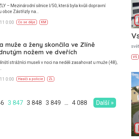
Y – Mezinárodní silnice I/50, která byla kvůli dopravní
 obce Zástřizly na…
011 0:00
Co se děje
KM
Vs
 muže a ženy skončila ve Zlíně
svě
dnutým nožem ve dveřích
VS
línští strážníci museli v noci na neděli zasahovat u muže (48),
…
011 0:00
Hasiči a policie
ZL
46
3 847
3 848
3 849
…
4 088
Další »