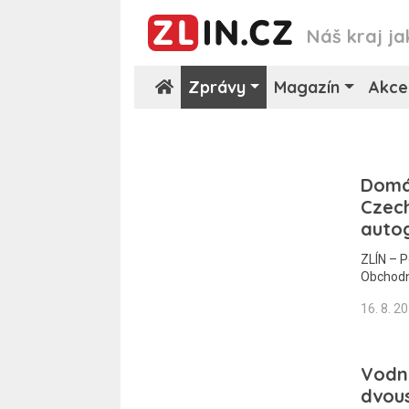
Náš kraj ja
Zprávy
Magazín
Akce
Domác
Czech
auto
ZLÍN – P
Obchodn
16. 8. 2
Vodní
dvou