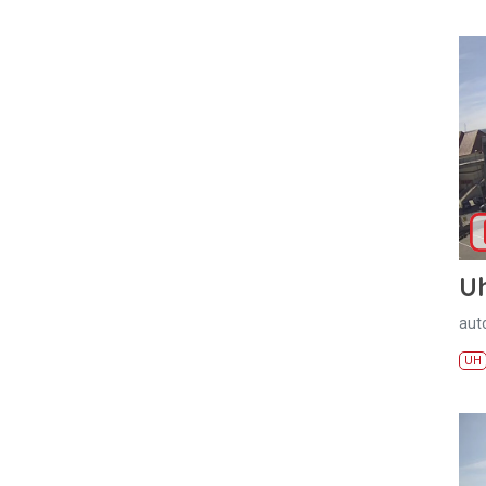
U
aut
UH