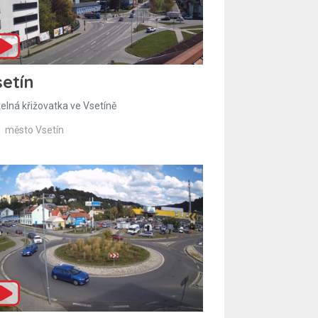
etín
telná křižovatka ve Vsetíně
město Vsetín