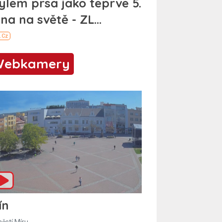
Webkamery
ín
ěstí Míru