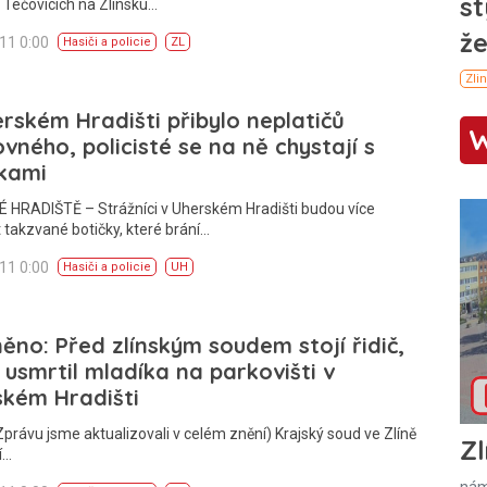
 Tečovicích na Zlínsku…
011 0:00
Hasiči a policie
ZL
rském Hradišti přibylo neplatičů
vného, policisté se na ně chystají s
čkami
 HRADIŠTĚ – Strážníci v Uherském Hradišti budou více
 takzvané botičky, které brání…
011 0:00
Hasiči a policie
UH
ěno: Před zlínským soudem stojí řidič,
 usmrtil mladíka na parkovišti v
ském Hradišti
Zprávu jsme aktualizovali v celém znění) Krajský soud ve Zlíně
Zl
í…
nám