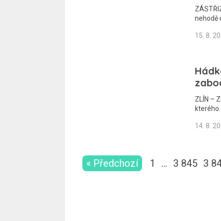
ZÁSTŘIZL
nehodě u
15. 8. 2
Hádka
zabo
ZLÍN – Z
kterého
14. 8. 2
« Předchozí
1
…
3 845
3 8