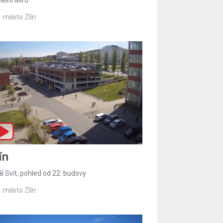
město Zlín
ín
l Svit, pohled od 22. budovy
město Zlín