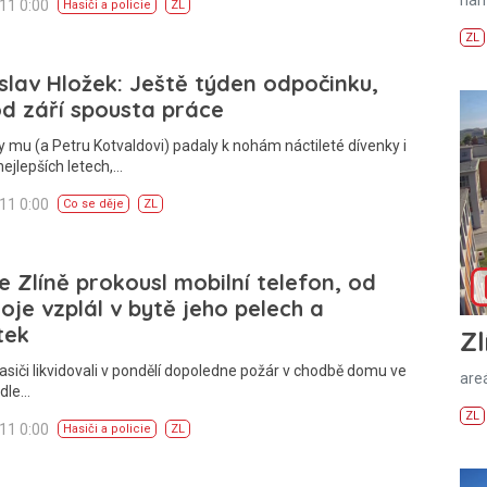
011 0:00
Hasiči a policie
ZL
ZL
slav Hložek: Ještě týden odpočinku,
d září spousta práce
y mu (a Petru Kotvaldovi) padaly k nohám náctileté dívenky i
ejlepších letech,…
011 0:00
Co se děje
ZL
e Zlíně prokousl mobilní telefon, od
roje vzplál v bytě jeho pelech a
tek
Zl
asiči likvidovali v pondělí dopoledne požár v chodbě domu ve
areá
odle…
ZL
011 0:00
Hasiči a policie
ZL