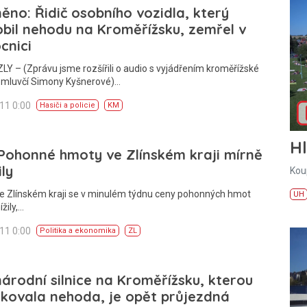
ěno: Řidič osobního vozidla, který
bil nehodu na Kroměřížsku, zemřel v
cnici
Y – (Zprávu jsme rozšířili o audio s vyjádřením kroměřížské
í mluvčí Simony Kyšnerové)…
011 0:00
Hasiči a policie
KM
H
Pohonné hmoty ve Zlínském kraji mírně
ily
Kou
Ve Zlínském kraji se v minulém týdnu ceny pohonných hmot
UH
žily,…
011 0:00
Politika a ekonomika
ZL
árodní silnice na Kroměřížsku, kterou
kovala nehoda, je opět průjezdná