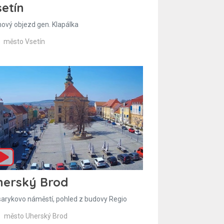
etín
hový objezd gen. Klapálka
město Vsetín
herský Brod
arykovo náměstí, pohled z budovy Regio
město Uherský Brod