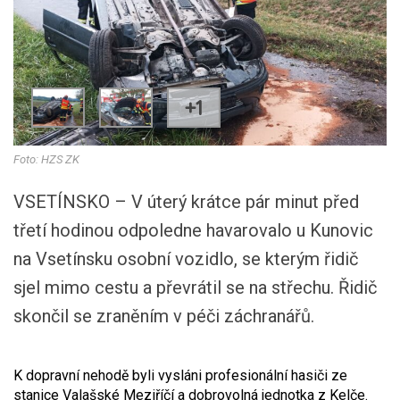
+1
Foto: HZS ZK
VSETÍNSKO – V úterý krátce pár minut před
třetí hodinou odpoledne havarovalo u Kunovic
na Vsetínsku osobní vozidlo, se kterým řidič
sjel mimo cestu a převrátil se na střechu. Řidič
skončil se zraněním v péči záchranářů.
K dopravní nehodě byli vysláni profesionální hasiči ze
stanice Valašské Meziříčí a dobrovolná jednotka z Kelče.