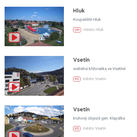
Hluk
Koupaliště Hluk
město Hluk
UH
Vsetín
světelná křižovatka ve Vsetíně
město Vsetín
VS
Vsetín
kruhový objezd gen. Klapálka
město Vsetín
VS