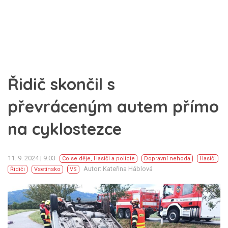
Řidič skončil s
převráceným autem přímo
na cyklostezce
11. 9. 2024 | 9:03
Co se děje
,
Hasiči a policie
Dopravní nehoda
Hasiči
Autor: Kateřina Háblová
Řidiči
Vsetínsko
VS