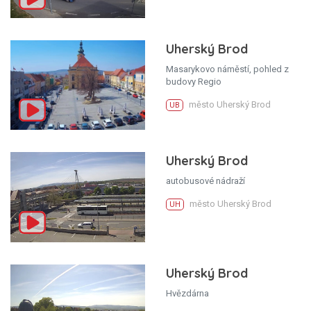
Uherský Brod
Masarykovo náměstí, pohled z
budovy Regio
město Uherský Brod
UB
Uherský Brod
autobusové nádraží
město Uherský Brod
UH
Uherský Brod
Hvězdárna