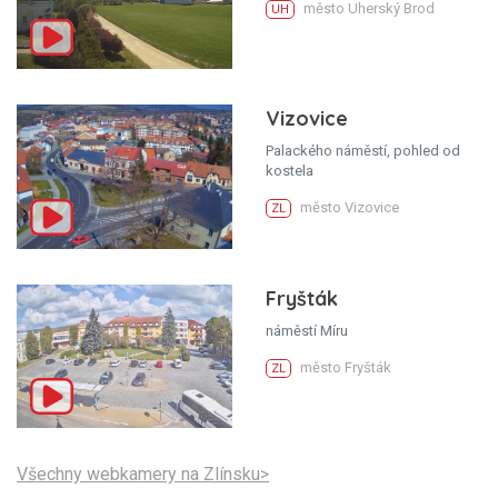
město Uherský Brod
UH
Vizovice
Palackého náměstí, pohled od
kostela
město Vizovice
ZL
Fryšták
náměstí Míru
město Fryšták
ZL
Všechny webkamery na Zlínsku>