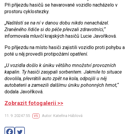
Při příjezdu hasičů se havarované vozidlo nacházelo v
prostoru cyklostezky.
„
Naštěstí se na ní v danou dobu nikdo nenacházel.
Zraněného řidiče si do péče převzali zdravotníci,“
informovala mluvčí krajských hasičů Lucie Javoříková.
Po příjezdu na místo hasiči zajistili vozidlo proti pohybu a
poté u něj provedli protipožární opatření.
„
U vozidla došlo k úniku většího množství provozních
kapalin. Ty hasiči zasypali sorbentem. Jakmile to situace
dovolila, převrátili auto zpět na kola, odpojili u něj
autobaterii a zamezili dalšímu úniku pohonných hmot,“
dodala Javoříková.
Zobrazit fotogalerii >>
11. 9. 20247:55
Autor: Kateřina Háblová
VS