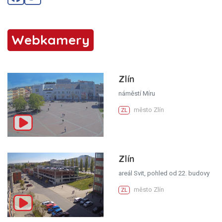
Webkamery
Zlín
náměstí Míru
město Zlín
ZL
Zlín
areál Svit, pohled od 22. budovy
město Zlín
ZL