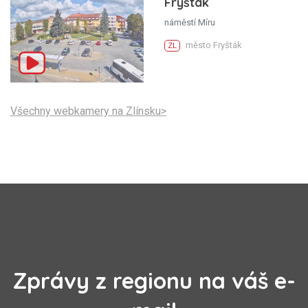
Fryšták
náměstí Míru
město Fryšták
ZL
Všechny webkamery na Zlínsku>
Zprávy z regionu na váš e-