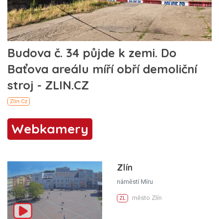
Webkamery
Zlín
náměstí Míru
město Zlín
ZL