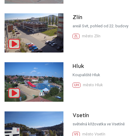
Zlín
areál Svit, pohled od 22. budovy
město Zlín
ZL
Hluk
Koupaliště Hluk
město Hluk
UH
Vsetín
světelná křižovatka ve Vsetíně
město Vsetín
VS