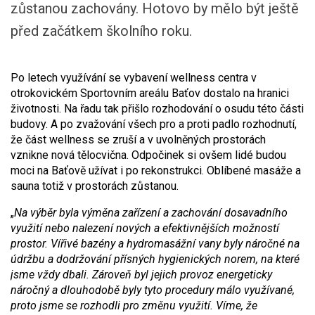
zůstanou zachovány. Hotovo by mělo být ještě
před začátkem školního roku.
Po letech využívání se vybavení wellness centra v
otrokovickém Sportovním areálu Baťov dostalo na hranici
životnosti. Na řadu tak přišlo rozhodování o osudu této části
budovy. A po zvažování všech pro a proti padlo rozhodnutí,
že část wellness se zruší a v uvolněných prostorách
vznikne nová tělocvična. Odpočinek si ovšem lidé budou
moci na Baťově užívat i po rekonstrukci. Oblíbené masáže a
sauna totiž v prostorách zůstanou.
„
Na výběr byla výměna zařízení a zachování dosavadního
využití nebo nalezení nových a efektivnějších možností
prostor. Vířivé bazény a hydromasážní vany byly náročné na
údržbu a dodržování přísných hygienických norem, na které
jsme vždy dbali. Zároveň byl jejich provoz energeticky
náročný a dlouhodobě byly tyto procedury málo využívané,
proto jsme se rozhodli pro změnu využití. Víme, že