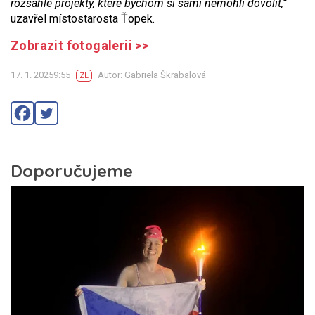
rozsáhlé projekty, které bychom si sami nemohli dovolit,“
uzavřel místostarosta Ťopek.
Zobrazit fotogalerii >>
17. 1. 20259:55
Autor: Gabriela Škrabalová
ZL