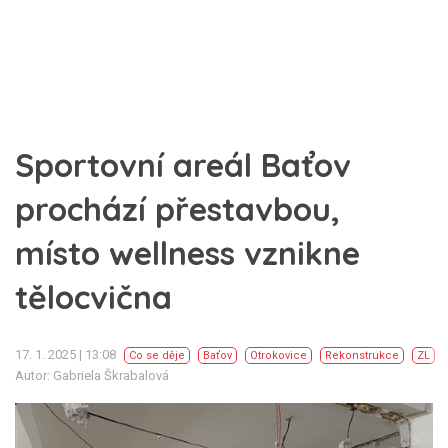
Sportovní areál Baťov
prochází přestavbou,
místo wellness vznikne
tělocvična
17. 1. 2025 | 13:08
Co se děje
Baťov
Otrokovice
Rekonstrukce
ZL
Autor: Gabriela Škrabalová