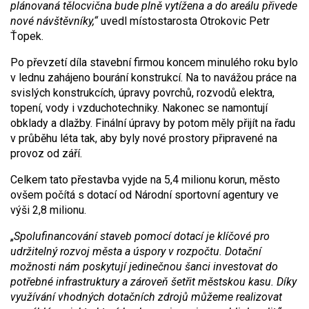
plánovaná tělocvična bude plně vytížena a do areálu přivede
nové návštěvníky,“
uvedl místostarosta Otrokovic Petr
Ťopek.
Po převzetí díla stavební firmou koncem minulého roku bylo
v lednu zahájeno bourání konstrukcí. Na to navážou práce na
svislých konstrukcích, úpravy povrchů, rozvodů elektra,
topení, vody i vzduchotechniky. Nakonec se namontují
obklady a dlažby. Finální úpravy by potom měly přijít na řadu
v průběhu léta tak, aby byly nové prostory připravené na
provoz od září.
Celkem tato přestavba vyjde na 5,4 milionu korun, město
ovšem počítá s dotací od Národní sportovní agentury ve
výši 2,8 milionu.
„
Spolufinancování staveb pomocí dotací je klíčové pro
udržitelný rozvoj města a úspory v rozpočtu. Dotační
možnosti nám poskytují jedinečnou šanci investovat do
potřebné infrastruktury a zároveň šetřit městskou kasu. Díky
využívání vhodných dotačních zdrojů můžeme realizovat