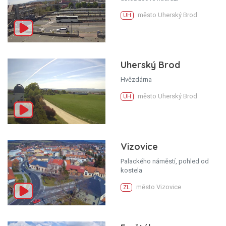
město Uherský Brod
UH
Uherský Brod
Hvězdárna
město Uherský Brod
UH
Vizovice
Palackého náměstí, pohled od
kostela
město Vizovice
ZL