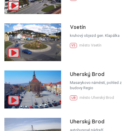
Vsetín
kruhový objezd gen. Klapálka
město Vsetín
VS
Uherský Brod
Masarykovo náměstí, pohled z
budovy Regio
město Uherský Brod
UB
Uherský Brod
autobusové nádraží