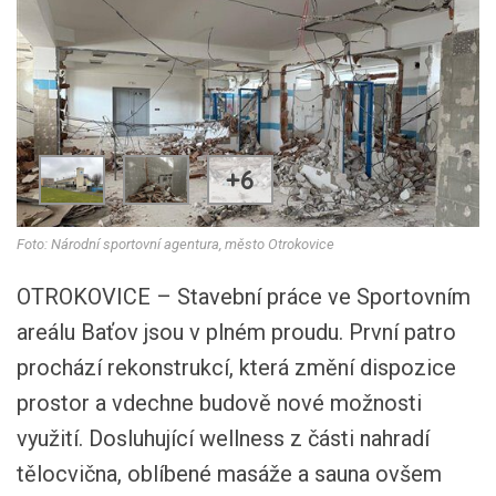
+6
Foto: Národní sportovní agentura, město Otrokovice
OTROKOVICE – Stavební práce ve Sportovním
areálu Baťov jsou v plném proudu. První patro
prochází rekonstrukcí, která změní dispozice
prostor a vdechne budově nové možnosti
využití. Dosluhující wellness z části nahradí
tělocvična, oblíbené masáže a sauna ovšem