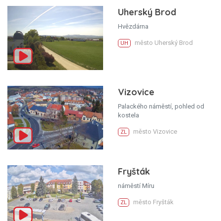
Uherský Brod
Hvězdárna
město Uherský Brod
UH
Vizovice
Palackého náměstí, pohled od
kostela
město Vizovice
ZL
Fryšták
náměstí Míru
město Fryšták
ZL