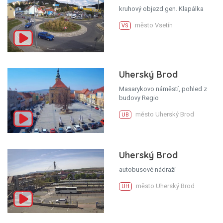
kruhový objezd gen. Klapálka
město Vsetín
VS
Uherský Brod
Masarykovo náměstí, pohled z
budovy Regio
město Uherský Brod
UB
Uherský Brod
autobusové nádraží
město Uherský Brod
UH