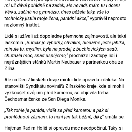
mi už dává pořádně na zadek, ale nevadí, mám tu i dceru
Věrku, začíná na gymnáziu, dnes běžela taky, vše to
technicky jistila moje žena, parádní akce,“
vyprávěl naprosto
nezlomný triatlet.
Lidé si užívali už dopoledne přemnoha zajímavostí, ale také
laskomin.
„Burčák je výborný, chválím, hledáme ještě jablka,
minule tu, myslím, byla na prodej z buchlovických sadů,
chutnala moc, snad uspějeme,“
procházel zástupy lidí i
nejrůznějších stánků Martin Neubauer s partnerkou oba ze
Zlína.
Ale na Den Zlínského kraje mířili i lidé opravdu zdaleka. Na
stanovišti Syndikátu novinářů Zlínského kraje, kde si mohli
vyzkoušet svůj um před kamerou, se objevila třeba
Čechoamaričanka ze San Diega Monika.
„Tak tohle je paráda, vidět se před kamerou a pak si
prohlédnout záznam, to není jen tak běžné, díky,“
smála se.
Hejtman Radim Holiš si opravdu moc neodpočinul. Taky si