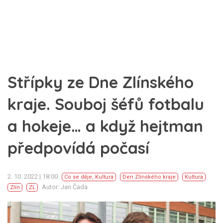
Střípky ze Dne Zlínského
kraje. Souboj šéfů fotbalu
a hokeje… a když hejtman
předpovídá počasí
2. 10. 2022 | 18:00
Co se děje
,
Kultura
Den Zlínského kraje
Kultura
Autor: Jan Čada
Zlín
ZL