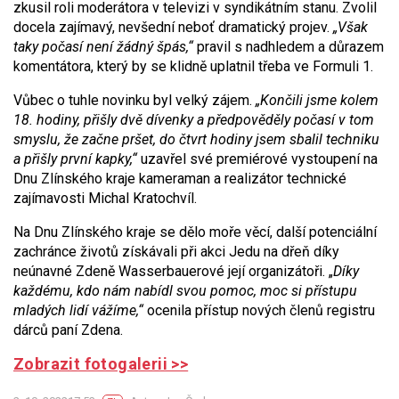
zkusil roli moderátora v televizi v syndikátním stanu. Zvolil
docela zajímavý, nevšední neboť dramatický projev.
„Však
taky počasí není žádný špás,“
pravil s nadhledem a důrazem
komentátora, který by se klidně uplatnil třeba ve Formuli 1.
Vůbec o tuhle novinku byl velký zájem.
„Končili jsme kolem
18. hodiny, přišly dvě dívenky a předpověděly počasí v tom
smyslu, že začne pršet, do čtvrt hodiny jsem sbalil techniku
a přišly první kapky,“
uzavřel své premiérové vystoupení na
Dnu Zlínského kraje kameraman a realizátor technické
zajímavosti Michal Kratochvíl.
Na Dnu Zlínského kraje se dělo moře věcí, další potenciální
zachránce životů získávali při akci Jedu na dřeň díky
neúnavné Zdeně Wasserbauerové její organizátoři. „
Díky
každému, kdo nám nabídl svou pomoc, moc si přístupu
mladých lidí vážíme,“
ocenila přístup nových členů registru
dárců paní Zdena.
Zobrazit fotogalerii >>