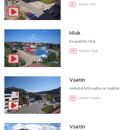
město Zlín
ZL
Hluk
Koupaliště Hluk
město Hluk
UH
Vsetín
světelná křižovatka ve Vsetíně
město Vsetín
VS
Vsetín