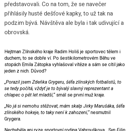
představovali. Co na tom, že se navečer
přihlásily husté dešťové kapky, to už tak na
podzim bývá. Návštěva ale byla i tak udivující a
obrovská.
Hejtman Zlínského kraje Radim Holiš je sportovec tělem i
duchem, to se dobře ví. Po šestikilometrovém Běhu ve
stopách Emila Zátopka vyhlašoval vítěze a sám se cítil jako
jeden z nich. Důvod?
„Porazil jsem Zdeňka Grygeru, šéfa zlínských fotbalistů, to
se tedy počítá, vždyť je to bývalý slavný reprezentant a
chlapec o pět let mladší,“
smál se první muž kraje.
„No já si nemohu stěžovat, mám skalp Jirky Marušáka, šéfa
zlínského hokeje, to taky není k zahození,“
nesmutnil
Grygera.
Nechyběla ani ryze sportovní rodina Vabrouškova.
„Syn Filip