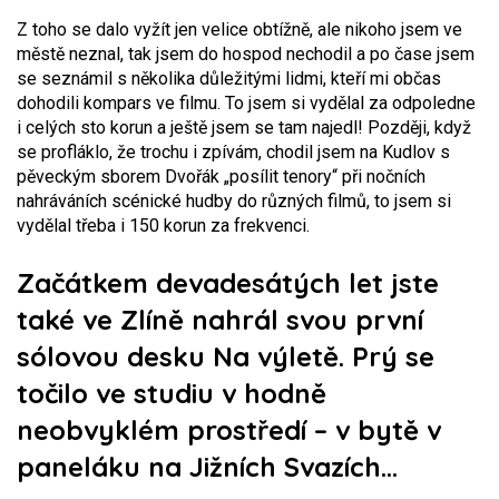
Z toho se dalo vyžít jen velice obtížně, ale nikoho jsem ve
městě neznal, tak jsem do hospod nechodil a po čase jsem
se seznámil s několika důležitými lidmi, kteří mi občas
dohodili kompars ve filmu. To jsem si vydělal za odpoledne
i celých sto korun a ještě jsem se tam najedl! Později, když
se profláklo, že trochu i zpívám, chodil jsem na Kudlov s
pěveckým sborem Dvořák „posílit tenory“ při nočních
nahráváních scénické hudby do různých filmů, to jsem si
vydělal třeba i 150 korun za frekvenci.
Začátkem devadesátých let jste
také ve Zlíně nahrál svou první
sólovou desku Na výletě. Prý se
točilo ve studiu v hodně
neobvyklém prostředí – v bytě v
paneláku na Jižních Svazích…