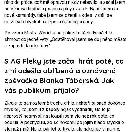
ráno do práce, což mě opravdu nikdy nebavilo, a začal jsem
se věnovat hudbě a psaní na plný úvazek. Našel jsem si
nové kamarády, také jsem se oženil a kdesi v dáli se
mi začalo blýskat na lepší a šťastnější časy.
Po vzoru Mistra Wericha se pokusím těch dvanáct let
shrnout do jedné věty: „Odstěhoval jsem se do jiného města
a zapustil tam kořeny.“
S AG Fleky jste začal hrát poté, co
z ní odešla oblíbená a uznávaná
zpěvačka Blanka Táborská. Jak
vás publikum přijalo?
Zkraje to samozřejmě trochu drhlo, někteří si snad dokonce
mysleli, že jsem ji z kapely nějak vystrnadil, ale to je
naprostý nesmysl, nastoupil jsem víc než rok poté, co
odešla. A pochybuju, že se někomu po jejím hlase stýskalo
víc než mně. No jo, pár let to trvalo, ale nakonec si na mě,