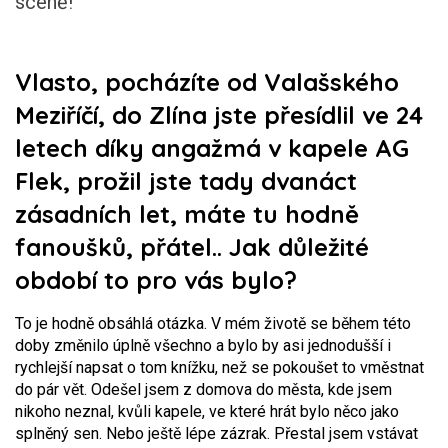
scéně!
Vlasto, pocházíte od Valašského
Meziříčí, do Zlína jste přesídlil ve 24
letech díky angažmá v kapele AG
Flek, prožil jste tady dvanáct
zásadních let, máte tu hodně
fanoušků, přátel.. Jak důležité
období to pro vás bylo?
To je hodně obsáhlá otázka. V mém životě se během této
doby změnilo úplně všechno a bylo by asi jednodušší i
rychlejší napsat o tom knížku, než se pokoušet to vměstnat
do pár vět. Odešel jsem z domova do města, kde jsem
nikoho neznal, kvůli kapele, ve které hrát bylo něco jako
splněný sen. Nebo ještě lépe zázrak. Přestal jsem vstávat