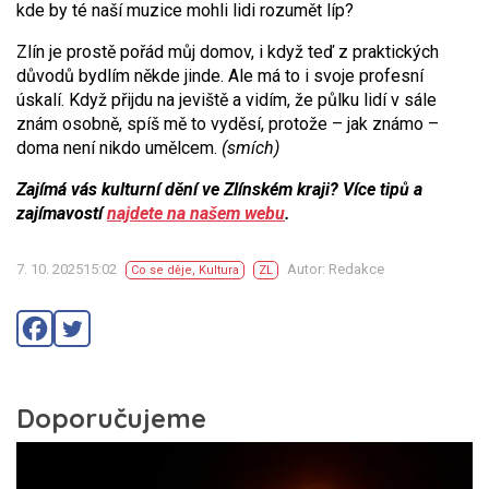
kde by té naší muzice mohli lidi rozumět líp?
Zlín je prostě pořád můj domov, i když teď z praktických
důvodů bydlím někde jinde. Ale má to i svoje profesní
úskalí. Když přijdu na jeviště a vidím, že půlku lidí v sále
znám osobně, spíš mě to vyděsí, protože – jak známo –
doma není nikdo umělcem.
(smích)
Zajímá vás kulturní dění ve Zlínském kraji? Více tipů a
zajímavostí
najdete na našem webu
.
7. 10. 202515:02
Autor: Redakce
Co se děje
,
Kultura
ZL