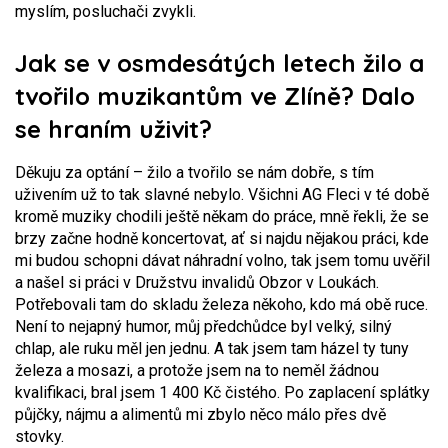
myslím, posluchači zvykli.
Jak se v osmdesátých letech žilo a
tvořilo muzikantům ve Zlíně? Dalo
se hraním uživit?
Děkuju za optání – žilo a tvořilo se nám dobře, s tím
uživením už to tak slavné nebylo. Všichni AG Fleci v té době
kromě muziky chodili ještě někam do práce, mně řekli, že se
brzy začne hodně koncertovat, ať si najdu nějakou práci, kde
mi budou schopni dávat náhradní volno, tak jsem tomu uvěřil
a našel si práci v Družstvu invalidů Obzor v Loukách.
Potřebovali tam do skladu železa někoho, kdo má obě ruce.
Není to nejapný humor, můj předchůdce byl velký, silný
chlap, ale ruku měl jen jednu.
A tak jsem tam házel ty tuny
železa a mosazi, a protože jsem na to neměl žádnou
kvalifikaci, bral jsem 1 400 Kč čistého. Po zaplacení splátky
půjčky, nájmu a alimentů mi zbylo něco málo přes dvě
stovky.