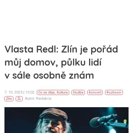
Vlasta Redl: Zlín je pořád
můj domov, půlku lidí
v sále osobně znám
7. 10. 2025 | 15:02
Co se děje
,
Kultura
Hudba
Koncert
Rozhovor
Autor: Redakce
Zlín
ZL