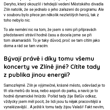
Deryho, který okouzlil i tehdejší vedení Městského divadla
Zlín natolik, že se jednalo o jeho zařazení do programu. Ale
v souboru bylo přece jen několik nezletilých herců, tak z
toho nebylo nic.
To ale nemění nic na tom, že jsem s nimi při přípravách
představení strávil hodně času a docela jsme se při
tom skamarádili. To je taky důvod, proč se tam cítím jako
doma a rád se tam vracím.
Bývají právě i díky tomu všemu
koncerty ve Zlíně jiné? Cítíte tady
z publika jinou energii?
Samozřejmě. Zlín je výjimečné, krásné město, odevšad je to
tři sta metrů do lesa, nebo aspoň do parku, a navíc je to
hodně dynamické hnízdo. Pořád tady žije Baťův odkaz,
vždycky jsem měl pocit, že lidi jsou tu nějak pracovitější a
vynalézavější… A ještě k tomu tady žijou Valaši! Fakt nevím,