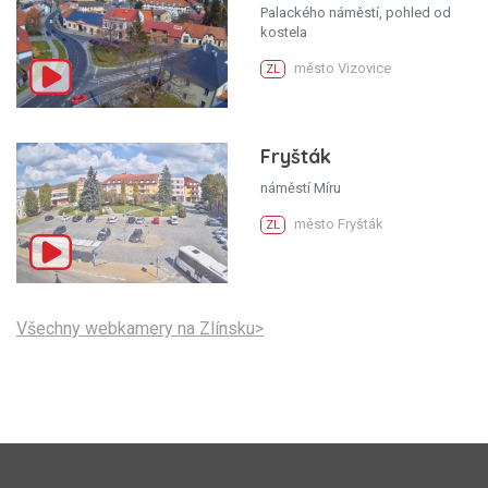
Palackého náměstí, pohled od
kostela
město Vizovice
ZL
Fryšták
náměstí Míru
město Fryšták
ZL
Všechny webkamery na Zlínsku>