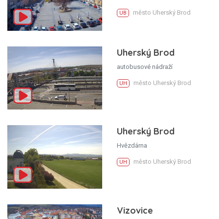
město Uherský Brod
UB
Uherský Brod
autobusové nádraží
město Uherský Brod
UH
Uherský Brod
Hvězdárna
město Uherský Brod
UH
Vizovice