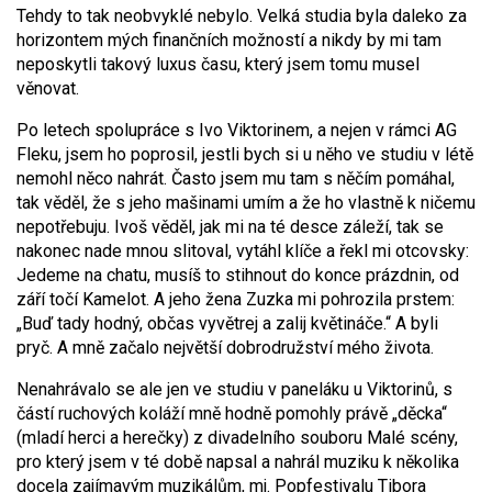
Tehdy to tak neobvyklé nebylo. Velká studia byla daleko za
horizontem mých finančních možností a nikdy by mi tam
neposkytli takový luxus času, který jsem tomu musel
věnovat.
Po letech spolupráce s Ivo Viktorinem, a nejen v rámci AG
Fleku, jsem ho poprosil, jestli bych si u něho ve studiu v létě
nemohl něco nahrát. Často jsem mu tam s něčím pomáhal,
tak věděl, že s jeho mašinami umím a že ho vlastně k ničemu
nepotřebuju. Ivoš věděl, jak mi na té desce záleží, tak se
nakonec nade mnou slitoval, vytáhl klíče a řekl mi otcovsky:
Jedeme na chatu, musíš to stihnout do konce prázdnin, od
září točí Kamelot. A jeho žena Zuzka mi pohrozila prstem:
„Buď tady hodný, občas vyvětrej a zalij květináče.“ A byli
pryč. A mně začalo největší dobrodružství mého života.
Nenahrávalo se ale jen ve studiu v paneláku u Viktorinů, s
částí ruchových koláží mně hodně pomohly právě „děcka“
(mladí herci a herečky) z divadelního souboru Malé scény,
pro který jsem v té době napsal a nahrál muziku k několika
docela zajímavým muzikálům, mj. Popfestivalu Tibora