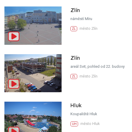
Zlín
náměstí Míru
město Zlín
ZL
Zlín
areál Svit, pohled od 22. budovy
město Zlín
ZL
Hluk
Koupaliště Hluk
město Hluk
UH