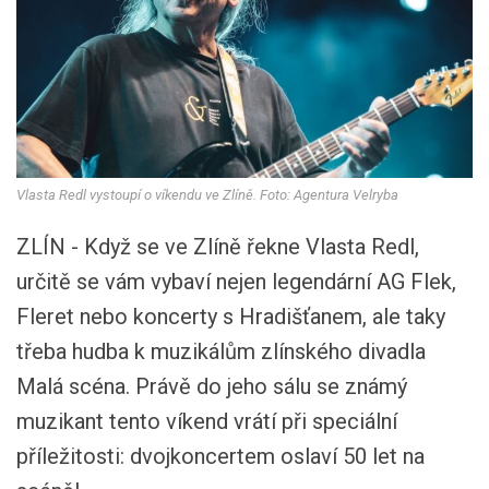
Vlasta Redl vystoupí o víkendu ve Zlíně. Foto: Agentura Velryba
ZLÍN - Když se ve Zlíně řekne Vlasta Redl,
určitě se vám vybaví nejen legendární AG Flek,
Fleret nebo koncerty s Hradišťanem, ale taky
třeba hudba k muzikálům zlínského divadla
Malá scéna. Právě do jeho sálu se známý
muzikant tento víkend vrátí při speciální
příležitosti: dvojkoncertem oslaví 50 let na