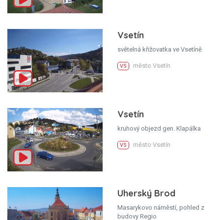
Vsetín
světelná křižovatka ve Vsetíně
město Vsetín
VS
Vsetín
kruhový objezd gen. Klapálka
město Vsetín
VS
Uherský Brod
Masarykovo náměstí, pohled z
budovy Regio