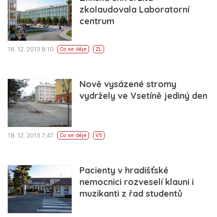
zkolaudovala Laboratorní
centrum
18. 12. 2013 8:10
Co se děje
ZL
Nově vysázené stromy
vydržely ve Vsetíně jediný den
18. 12. 2013 7:47
Co se děje
VS
Pacienty v hradišťské
nemocnici rozveselí klauni i
muzikanti z řad studentů