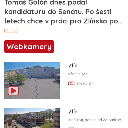
Webkamery
Zlín
náměstí Míru
město Zlín
ZL
Zlín
areál Svit, pohled od 22. budovy