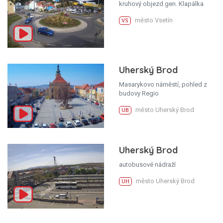
kruhový objezd gen. Klapálka
město Vsetín
VS
Uherský Brod
Masarykovo náměstí, pohled z
budovy Regio
město Uherský Brod
UB
Uherský Brod
autobusové nádraží
město Uherský Brod
UH