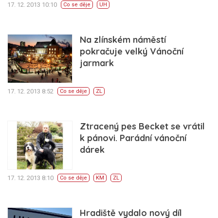
17. 12. 2013 10:10
Co se děje
UH
Na zlínském náměstí
pokračuje velký Vánoční
jarmark
17. 12. 2013 8:52
Co se děje
ZL
Ztracený pes Becket se vrátil
k pánovi. Parádní vánoční
dárek
17. 12. 2013 8:10
Co se děje
KM
ZL
Hradiště vydalo nový díl