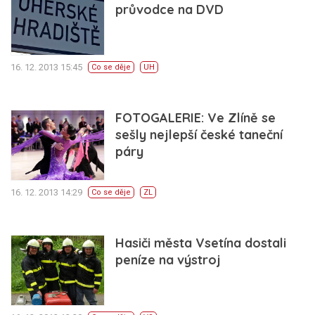
průvodce na DVD
16. 12. 2013 15:45
Co se děje
UH
FOTOGALERIE: Ve Zlíně se
sešly nejlepší české taneční
páry
16. 12. 2013 14:29
Co se děje
ZL
Hasiči města Vsetína dostali
peníze na výstroj