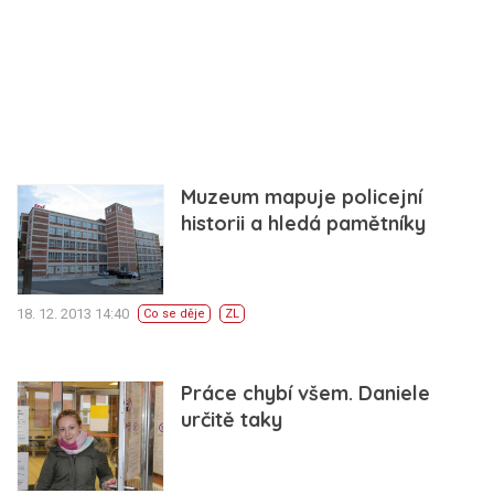
Muzeum mapuje policejní
historii a hledá pamětníky
18. 12. 2013 14:40
Co se děje
ZL
Práce chybí všem. Daniele
určitě taky