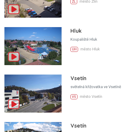
město Zlín
ZL
Hluk
Koupaliště Hluk
město Hluk
UH
Vsetín
světelná křižovatka ve Vsetíně
město Vsetín
VS
Vsetín