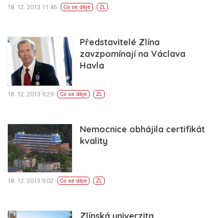
18. 12. 2013 11:46
Co se děje
ZL
Představitelé Zlína
zavzpomínají na Václava
Havla
18. 12. 2013 9:29
Co se děje
ZL
Nemocnice obhájila certifikát
kvality
18. 12. 2013 9:02
Co se děje
ZL
Zlínská univerzita