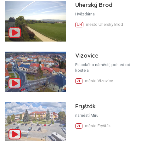
Uherský Brod
Hvězdárna
město Uherský Brod
UH
Vizovice
Palackého náměstí, pohled od
kostela
město Vizovice
ZL
Fryšták
náměstí Míru
město Fryšták
ZL