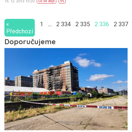
16. 12. 2013 13:20
Co se děje
VS
«
1
…
2 334
2 335
2 336
2 337
Předchozí