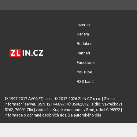
Inzerce
Kariéra
Redakce
Partneři
Facebook
YouTube
RSS kanál
© 1997-2017 AVONET, s.r.o., © 2017-2026 ZLIN.CZ s.r.o. | Zlin.cz -
informační server, ISSN 1214-6897 | IČ 05982812 | sídlo: Vavrečkova
5262, 76001 Zlín | vedená u Krajského soudu v Brně, oddíl C 98972 |
informace o ochraně osobních údajů
a
autorského díla