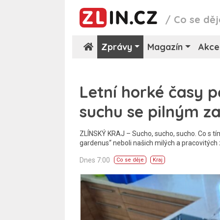
/
Co se děj
Zprávy
Magazín
Akce
Letní horké časy p
suchu se pilným z
ZLÍNSKÝ KRAJ – Sucho, sucho, sucho. Co s tím?
gardenus“ neboli našich milých a pracovitých
Dnes 7:00
Co se děje
Kraj