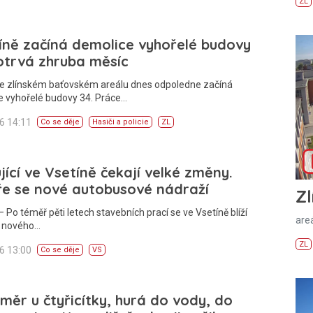
ZL
íně začíná demolice vyhořelé budovy
otrvá zhruba měsíc
Ve zlínském baťovském areálu dnes odpoledne začíná
e vyhořelé budovy 34. Práce…
26 14:11
Co se děje
Hasiči a policie
ZL
jící ve Vsetíně čekají velké změny.
ře se nové autobusové nádraží
Zl
 Po téměř pěti letech stavebních prací se ve Vsetíně blíží
areá
í nového…
ZL
26 13:00
Co se děje
VS
měr u čtyřicítky, hurá do vody, do