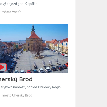
hový objezd gen. Klapálka
město Vsetín
herský Brod
arykovo náměstí, pohled z budovy Regio
město Uherský Brod