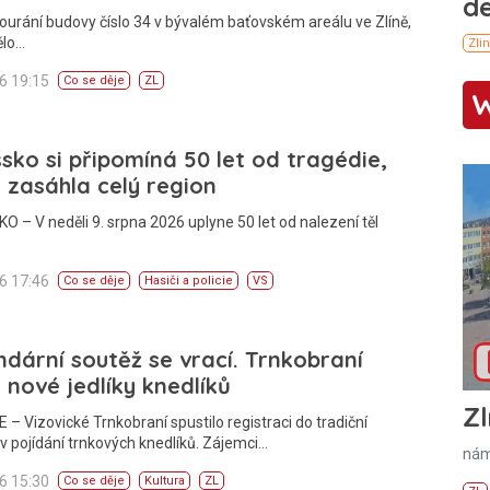
ourání budovy číslo 34 v bývalém baťovském areálu ve Zlíně,
ělo…
26 19:15
Co se děje
ZL
sko si připomíná 50 let od tragédie,
 zasáhla celý region
 – V neděli 9. srpna 2026 uplyne 50 let od nalezení těl
26 17:46
Co se děje
Hasiči a policie
VS
dární soutěž se vrací. Trnkobraní
 nové jedlíky knedlíků
Zl
 – Vizovické Trnkobraní spustilo registraci do tradiční
v pojídání trnkových knedlíků. Zájemci…
nám
26 15:30
Co se děje
Kultura
ZL