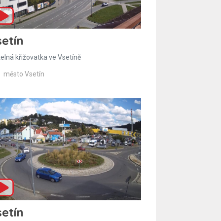
etín
telná křižovatka ve Vsetíně
město Vsetín
etín