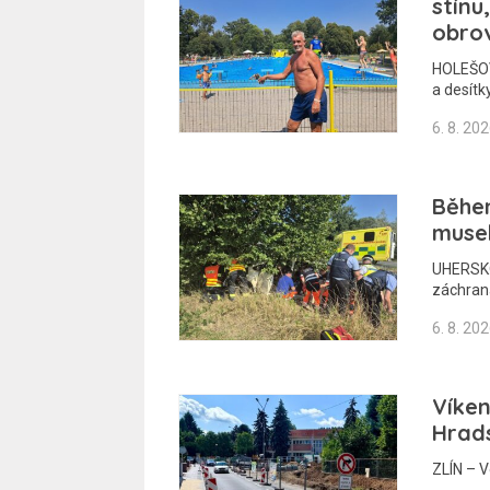
stínu
obro
HOLEŠOV
a desítk
6. 8. 20
Běhe
musel
UHERSKO
záchraná
6. 8. 20
Víke
Hrad
ZLÍN – V