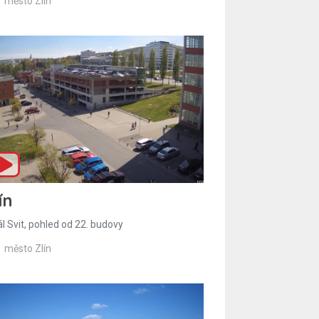
město Zlín
ín
l Svit, pohled od 22. budovy
město Zlín