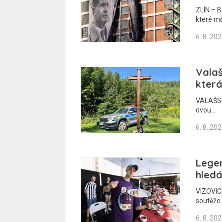
ZLÍN – B
které m
6. 8. 20
Valaš
která
VALAŠSKO
dvou…
6. 8. 20
Legen
hledá
VIZOVICE
soutěže 
6. 8. 20