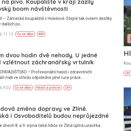
, na pivo. Koupaliště v kraji zažily
vský boom návštěvnosti
 – Zámecké koupaliště v Holešově. Stejně tak ovšem desítky
y dalších po…
26 11:13
Co se děje
KM
H
m dvou hodin dvě nehody. U jedné
 vzlétnout záchranářský vrtulník
Kou
HRADIŠŤSKO – Profesionální hasiči i zdravotničtí
UH
ři měli ve středu odpoledne plné ruce práce.…
26 9:02
Co se děje
Hasiči a policie
UH
ndová změna dopravy ve Zlíně.
ská i Osvoboditelů budou neprůjezdné
e dnech 8. a 9. srpna čeká řidiče ve Zlíně úplná uzavírka…