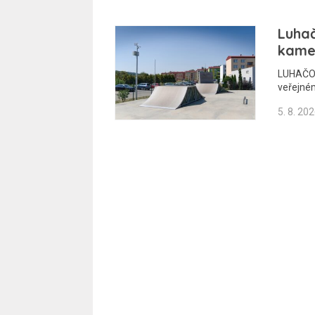
Luhač
kamer
LUHAČOV
veřejném
5. 8. 20