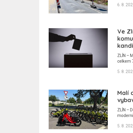
6. 8. 20
Ve Zl
komun
kand
ZLÍN – M
celkem 7
5. 8. 20
Malí 
vybav
ZLÍN – D
moderniz
5. 8. 20