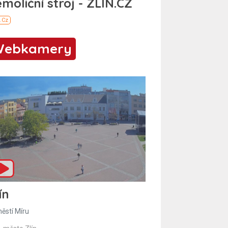
Webkamery
ín
ěstí Míru