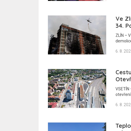
Ve Zl
34. P
ZLÍN – 
demolic
6. 8. 20
Cestu
Otev
VSETÍN –
otevřen
6. 8. 20
Teplo