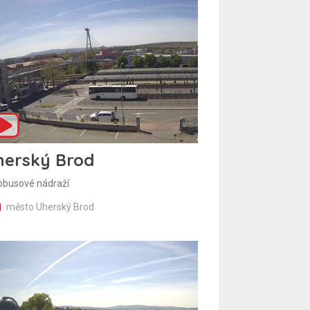
herský Brod
obusové nádraží
město Uherský Brod