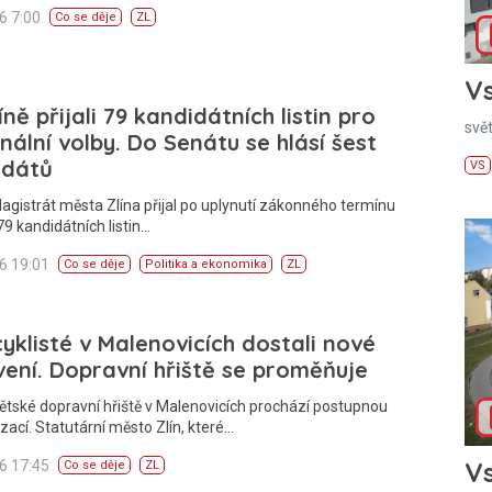
26 7:00
Co se děje
ZL
Vs
íně přijali 79 kandidátních listin pro
svě
ální volby. Do Senátu se hlásí šest
idátů
VS
agistrát města Zlína přijal po uplynutí zákonného termínu
9 kandidátních listin…
26 19:01
Co se děje
Politika a ekonomika
ZL
cyklisté v Malenovicích dostali nové
ení. Dopravní hřiště se proměňuje
ětské dopravní hřiště v Malenovicích prochází postupnou
ací. Statutární město Zlín, které…
Vs
26 17:45
Co se děje
ZL