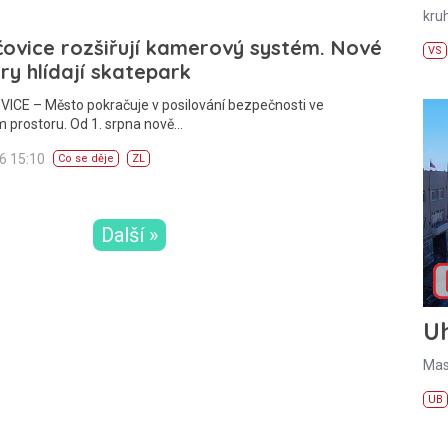
kru
ovice rozšiřují kamerový systém. Nové
VS
y hlídají skatepark
ICE – Město pokračuje v posilování bezpečnosti ve
 prostoru. Od 1. srpna nově…
26 15:10
Co se děje
ZL
Další »
U
Mas
UB