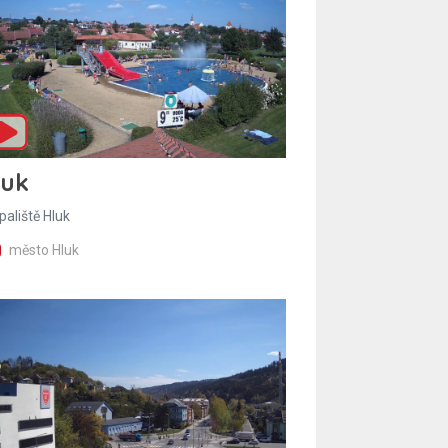
luk
paliště Hluk
město Hluk