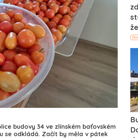
lice budovy 34 ve zlínském baťovském
u se odkládá. Začít by měla v pátek