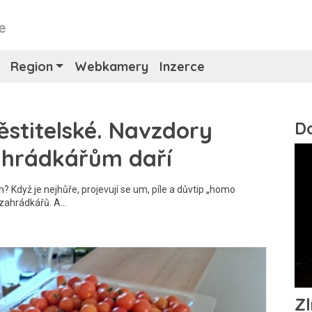
e
Region
Webkamery
Inzerce
ěstitelské. Navzdory
ahrádkářům daří
 Když je nejhůře, projevují se um, píle a důvtip „homo
 zahrádkářů. A…