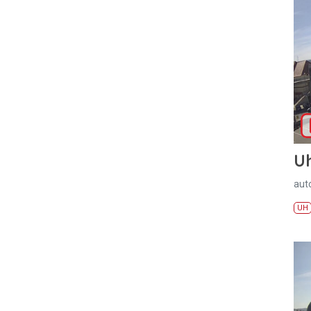
U
aut
UH