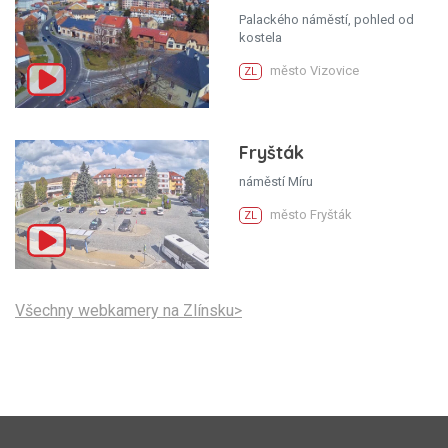
Palackého náměstí, pohled od
kostela
město Vizovice
ZL
Fryšták
náměstí Míru
město Fryšták
ZL
Všechny webkamery na Zlínsku>