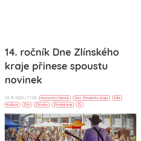
14. ročník Dne Zlínského
kraje přinese spoustu
novinek
25. 8. 2023 | 17:00
Komerční článek
Den Zlínského kraje
Děti
Kultura
Zlín
Zlínsko
Zlínský kraj
ZL