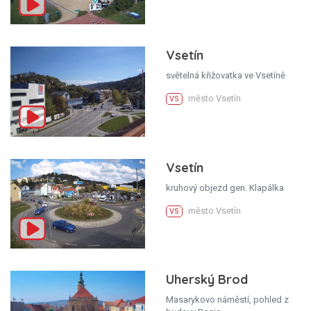
Vsetín
světelná křižovatka ve Vsetíně
město Vsetín
VS
Vsetín
kruhový objezd gen. Klapálka
město Vsetín
VS
Uherský Brod
Masarykovo náměstí, pohled z