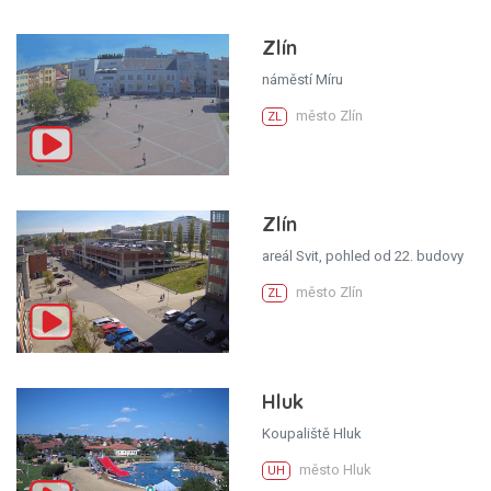
Zlín
náměstí Míru
město Zlín
ZL
Zlín
areál Svit, pohled od 22. budovy
město Zlín
ZL
Hluk
Koupaliště Hluk
město Hluk
UH