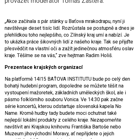
provázet moderátor Tomáš Zástěra.
„Akce začínala s pár stánky u Baťova mrakodrapu, nyní ji
navštěvuje deset tisíc lidí. Rozrůstala se postupně a dnes je
přehlídkou toho nejlepšího, co Zlínský kraj umí a nabízí. Je
to ukázka práce šikovných lidí z našeho kraje. Tak se přijďte
přesvědčit na vlastní oči a zažít jedinečnou atmosféru oslav
kraje. Těšíme se na vás,“ zve hejtman Radim Holiš.
Prezentace krajských organizací
Na platformě 14ǀ15 BAŤOVA INSTITUTU bude po celý den
bohatý hudební program, dopoledne se můžete těšit na
vystoupení mažoretek, základních uměleckých škol, ale i
pásmo folklórního souboru Vonica. Ve 14:30 pak začne
série koncertů, kterou odstartuje slovenská kapela No
Name. Kromě hudby tady budete moci ochutnat také
nejlepší lokální produkty z celého kraje. Nezapomeňte
navštívit ani Krajskou knihovnu Františka Bartoše nebo
Muzeum jihovýchodní Moravy, ať nepřijdete o jejich