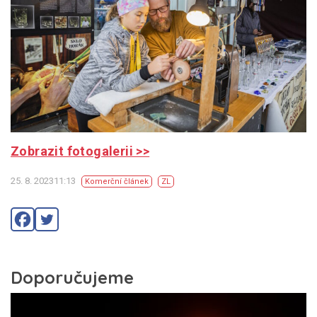
Zobrazit fotogalerii >>
25. 8. 202311:13
Komerční článek
ZL