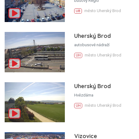
budovy Regio
město Uherský Brod
UB
Uherský Brod
autobusové nádraží
město Uherský Brod
UH
Uherský Brod
Hvězdárna
město Uherský Brod
UH
Vizovice