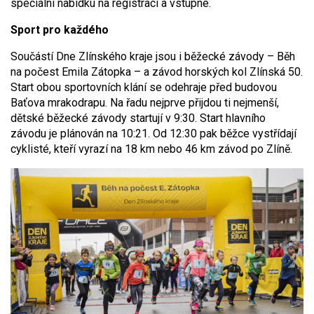
speciální nabídku na registraci a vstupné.
Sport pro každého
Součástí Dne Zlínského kraje jsou i běžecké závody – Běh
na počest Emila Zátopka – a závod horských kol Zlínská 50.
Start obou sportovních klání se odehraje před budovou
Baťova mrakodrapu. Na řadu nejprve přijdou ti nejmenší,
dětské běžecké závody startují v 9:30. Start hlavního
závodu je plánován na 10:21. Od 12:30 pak běžce vystřídají
cyklisté, kteří vyrazí na 18 km nebo 46 km závod po Zlíně.