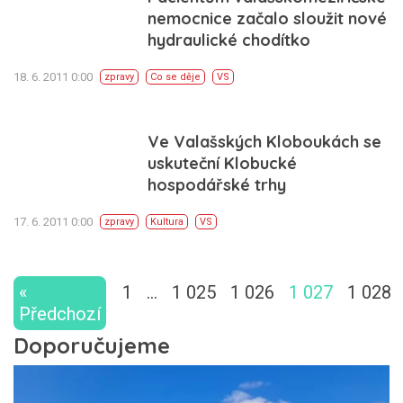
nemocnice začalo sloužit nové
hydraulické chodítko
18. 6. 2011 0:00
zpravy
Co se děje
VS
Ve Valašských Kloboukách se
uskuteční Klobucké
hospodářské trhy
17. 6. 2011 0:00
zpravy
Kultura
VS
«
1
…
1 025
1 026
1 027
1 028
Předchozí