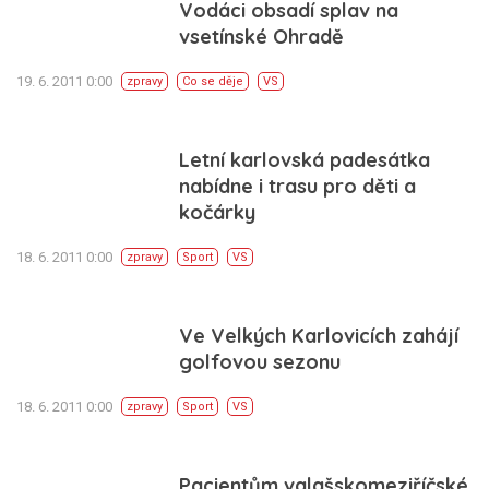
Vodáci obsadí splav na
vsetínské Ohradě
19. 6. 2011 0:00
zpravy
Co se děje
VS
Letní karlovská padesátka
nabídne i trasu pro děti a
kočárky
18. 6. 2011 0:00
zpravy
Sport
VS
Ve Velkých Karlovicích zahájí
golfovou sezonu
18. 6. 2011 0:00
zpravy
Sport
VS
Pacientům valašskomeziříčské