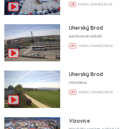
město Uherský Brod
UB
Uherský Brod
autobusové nádraží
město Uherský Brod
UH
Uherský Brod
Hvězdárna
město Uherský Brod
UH
Vizovice