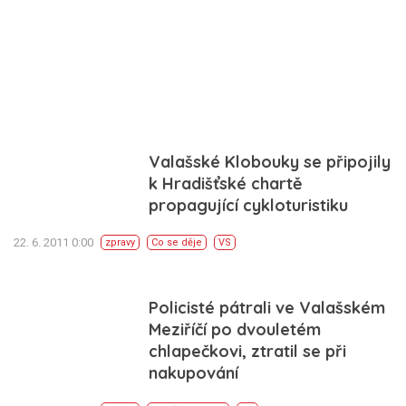
Valašské Klobouky se připojily
k Hradišťské chartě
propagující cykloturistiku
22. 6. 2011 0:00
zpravy
Co se děje
VS
Policisté pátrali ve Valašském
Meziříčí po dvouletém
chlapečkovi, ztratil se při
nakupování