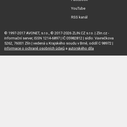
YouTube
RSS kanál
© 1997-2017 AVONET, s.r.o., © 2017-2026 ZLIN.CZ s.r.o. | Zlin.cz -
informační server, ISSN 1214-6897 | IČ 05982812 | sídlo: Vavrečkova
5262, 76001 Zlín | vedená u Krajského soudu v Brně, oddíl C 98972 |
informace o ochraně osobních údajů
a
autorského díla