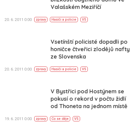
Valašském Meziříčí
20. 6. 2011 0:00
zpravy
Hasiči a policie
VS
Vsetínští policisté dopadli po
honičce čtveřici zlodějů nafty
ze Slovenska
20. 6. 2011 0:00
zpravy
Hasiči a policie
VS
V Bystřici pod Hostýnem se
pokusí o rekord v počtu židlí
od Thoneta na jednom místě
19. 6. 2011 0:00
zpravy
Co se děje
VS