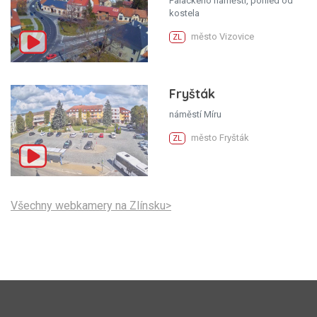
Palackého náměstí, pohled od
kostela
město Vizovice
ZL
Fryšták
náměstí Míru
město Fryšták
ZL
Všechny webkamery na Zlínsku>