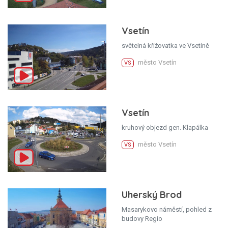
Vsetín
světelná křižovatka ve Vsetíně
město Vsetín
VS
Vsetín
kruhový objezd gen. Klapálka
město Vsetín
VS
Uherský Brod
Masarykovo náměstí, pohled z
budovy Regio