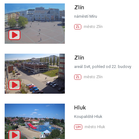
Zlín
náměstí Míru
město Zlín
ZL
Zlín
areál Svit, pohled od 22. budovy
město Zlín
ZL
Hluk
Koupaliště Hluk
město Hluk
UH