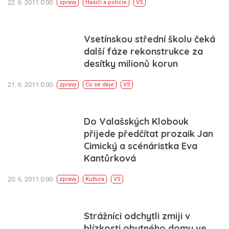
22. 6. 2011 0:00
zpravy
Hasiči a policie
VS
Vsetínskou střední školu čeká
další fáze rekonstrukce za
desítky milionů korun
21. 6. 2011 0:00
zpravy
Co se děje
VS
Do Valašských Klobouk
přijede předčítat prozaik Jan
Cimický a scénáristka Eva
Kantůrková
20. 6. 2011 0:00
zpravy
Kultura
VS
Strážníci odchytli zmiji v
blízkosti obytného domu ve